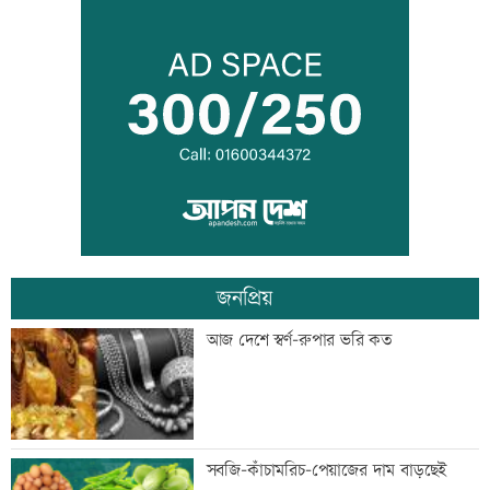
বিমানবন্দরে বাড়ছে নিরাপত্তা, বসছে অ্যান্টি-
ড্রোন সিস্টেম
প্রশিক্ষণার্থীদের সনদ দিলো কালীগঞ্জ
পৌরসভা
জনপ্রিয়
শেখ হাসিনার কক্ষে ঝুলছে শহীদদের
আজ দেশে স্বর্ণ-রুপার ভরি কত
রক্তামাখা জামা
শিশু হত্যায় দুই কিশোরের কারাদন্ড, পাবজি-
সবজি-কাঁচামরিচ-পেয়াজের দাম বাড়ছেই
ফ্রি ফায়ার সরাতে বিটিআরসিকে নির্দেশ