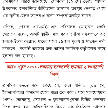
এমএমইএ আরও জানিয়েছে, সোমবার (১২ মে) ভোরে পাংকর
উপকূলের জলরাশিতে জীবিতদের ভাসমান অবস্থায় দেখতে পেয়ে
এক স্থানীয় জেলে তাদের এ ঘটনা সম্পর্কে অবহিত করেন।
এদিকে, পেরাক এমএমইএ-এর পরিচালক মোহাম্মদ শুকরি
খোতোব বলেন, একটি স্থানীয় মাছ ধরার নৌকা সফলভাবে ২৩
জনকে উদ্ধার করেছে, যাদের মধ্যে ১৬ জন পুরুষ ও সাতজন নারী
রয়েছেন। পরবর্তী তদন্তের জন্য তাদের সবাইকে কর্তৃপক্ষের কাছে
হস্তান্তর করা হয়েছে।
আরও পড়ুন <<>> লেবাননে ইসরায়েলি হামলায় ২ বাংলাদেশি
নিহত
প্রাথমিক তদন্তে জানা গেছে যে, তারা শনিবার (০৯ মে)
ইন্দোনেশিয়ার কিসারান থেকে যাত্রা শুরু করে। পরে মালয়েশিয়ার
পেনাং, তেরেঙ্গানু, সেলাঙ্গর ও কুয়ালালামপুরসহ বিভিন্ন গন্তব্যের
দিকে রওনা হয়। অভিবাসীদের বিষয়ে এক বিবৃতিতে খোতোব