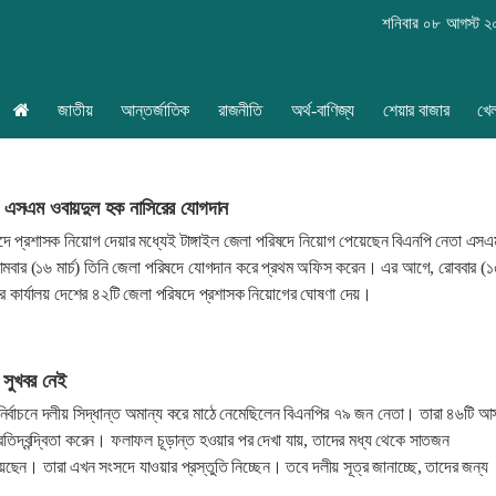
শনিবার ০৮ আগস্ট 
জাতীয়
আন্তর্জাতিক
রাজনীতি
অর্থ-বাণিজ্য
শেয়ার বাজার
খে
দে এসএম ওবায়দুল হক নাসিরের যোগদান
দে প্রশাসক নিয়োগ দেয়ার মধ্যেই টাঙ্গাইল জেলা পরিষদে নিয়োগ পেয়েছেন বিএনপি নেতা এসএ
মবার (১৬ মার্চ) তিনি জেলা পরিষদে যোগদান করে প্রথম অফিস করেন। এর আগে, রোববার (১
্ত্রীর কার্যালয় দেশের ৪২টি জেলা পরিষদে প্রশাসক নিয়োগের ঘোষণা দেয়।
 সুখবর নেই
র্বাচনে দলীয় সিদ্ধান্ত অমান্য করে মাঠে নেমেছিলেন বিএনপির ৭৯ জন নেতা। তারা ৪৬টি আ
বে প্রতিদ্বন্দ্বিতা করেন। ফলাফল চূড়ান্ত হওয়ার পর দেখা যায়, তাদের মধ্য থেকে সাতজন
েছেন। তারা এখন সংসদে যাওয়ার প্রস্তুতি নিচ্ছেন। তবে দলীয় সূত্র জানাচ্ছে, তাদের জন্য