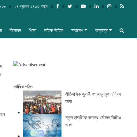
২০২৬
২৪ শ্রাবণ ১৪৩৩ বঙ্গাব্দ
লা
বিনোদন
শিক্ষা
লাইফ স্টাইল
সারাদেশ
অন্যান্য
ম
৫
সর্বাধিক পঠিত
ঐতিহাসিক জুলাই গণঅভ্যুত্থান দিবস
আজ
সনে
স্কুল ছাত্রীকে দলবদ্ধ ধর্ষণসহ ভিডিও
ধারণ