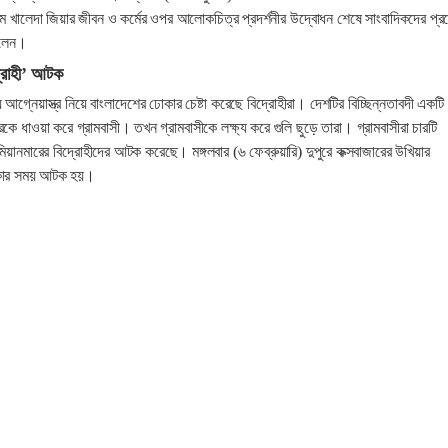
ম খালেদা জিয়ার জীবন ও কর্মের ওপর আলোকচিত্র প্রদর্শনীর উদ্বোধন শেষে সাংবাদিকদের প্রশ
বলেন।
্রোহী’ আটক
 আগ্নেয়াস্ত্র নিয়ে বাংলাদেশের ঢোকার চেষ্টা করেছে বিদ্রোহীরা। দেশটির বিচ্ছিন্নতাবদী একটি
 ধাওয়া করে গ্রামবাসী। তখন গ্রামবাসীকে লক্ষ্য করে গুলি ছুড়ে তারা। গ্রামবাসীরা চারটি
িয়ানমারের বিদ্রোহীদের আটক করেছে। মঙ্গলবার (৬ ফেব্রুয়ারি) দুপুরে কক্সবাজারের উখিয়ার
োকার সময় আটক হয়।