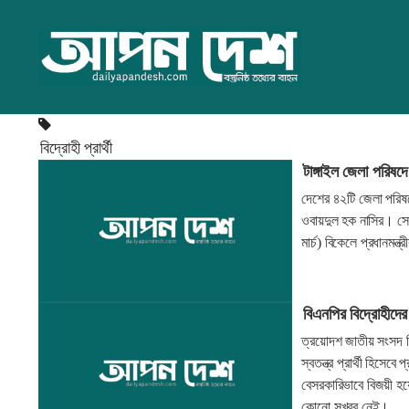
বিদ্রোহী প্রার্থী
টাঙ্গাইল জেলা পরিষ
দেশের ৪২টি জেলা পরিষ
ওবায়দুল হক নাসির। সো
মার্চ) বিকেলে প্রধানমন
বিএনপির বিদ্রোহীদের
ত্রয়োদশ জাতীয় সংসদ নি
স্বতন্ত্র প্রার্থী হিসে
বেসরকারিভাবে বিজয়ী হয়
কোনো সুখবর নেই।