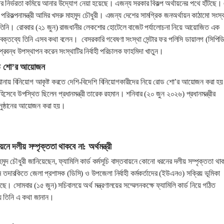
পর নির্ভরতা কমিয়ে আনার উদ্যোগ নেয়া হয়েছে। এজন্য সরকার বিকল্প অর্থায়নের পথে হাঁটছে।
পরিকল্পনামন্ত্রী আমির খসরু মাহমুদ চৌধুরী। এজন্য দেশের সামগ্রিক জনঅর্থায়ন কাঠামো সংস্
 তিনি। রোববার (২১ জুন) রাজধানীর লেকশোর হোটেলে বাজেট পর্যালোচনা নিয়ে আয়োজিত এক
বক্তব্যে তিনি এসব কথা বলেন। বেসরকারি গবেষণা সংস্থা সেন্টার ফর পলিসি ডায়ালগ (সিপিড
্রবন্ধ উপস্থাপন করেন সংস্থাটির নির্বাহী পরিচালক ফাহমিদা খাতুন।
োড শো’র আয়োজন
নায় বিনিয়োগ আকৃষ্ট করতে দেশি-বিদেশি বিনিয়োগকারীদের নিয়ে রোড শো’র আয়োজন করা হ
 হিসেবে উপস্থিত ছিলেন প্রধানমন্ত্রী তারেক রহমান। শনিবার (২০ জুন ২০২৬) প্রধানমন্ত্রীর
অনুষ্ঠানের আয়োজন করা হয়।
ায়নে দলীয় সম্পৃক্ততা থাকবে না: অর্থমন্ত্রী
াহমুদ চৌধুরী জানিয়েছেন, ফ্যামিলি কার্ড কর্মসূচি বাস্তবায়নে কোনো ধরনের দলীয় সম্পৃক্ততা থা
্রম তদারকিতে জেলা প্রশাসক (ডিসি) ও উপজেলা নির্বাহী কর্মকর্তাদের (ইউএনও) সক্রিয় ভূমিকা
েছে। সোমবার (১৫ জুন) সচিবালয়ে অর্থ মন্ত্রণালয়ের সম্মেলনকক্ষে ফ্যামিলি কার্ড নিয়ে গঠিত
ভায় তিনি এ কথা জানান।