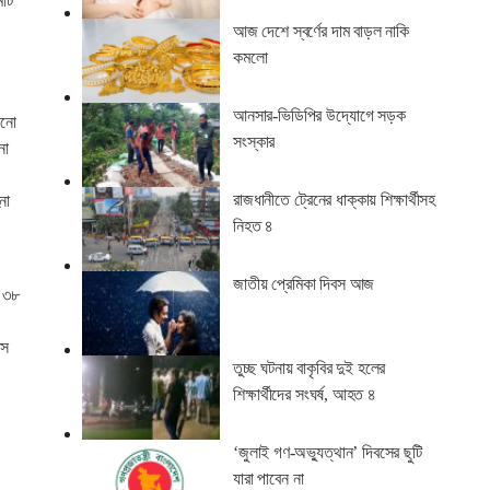
মোট
আজ দেশে স্বর্ণের দাম বাড়ল নাকি
কমলো
আনসার-ভিডিপির উদ্যোগে সড়ক
ানো
সংস্কার
নো
রাজধানীতে ট্রেনের ধাক্কায় শিক্ষার্থীসহ
না
নিহত ৪
জাতীয় প্রেমিকা দিবস আজ
খ ৩৮
।
াস
তুচ্ছ ঘটনায় বাকৃবির দুই হলের
শিক্ষার্থীদের সংঘর্ষ, আহত ৪
‘জুলাই গণ-অভ্যুত্থান’ দিবসের ছুটি
যারা পাবেন না