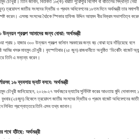
াহমুদ চৌধুরী। তিনি জানান, বিতর্কিত ১৮(ক) ধারাটি পুরোপুরি বিলোপ বা বাতিলের সিদ্ধান্ত নেয়া
) ত্রয়োদশ জাতীয় সংসদের দ্বিতীয় ও প্রথম অধিবেশনের ১৮তম দিনে অর্থমন্ত্রী তার সমাপনী
স্পষ্ট করেন। এসময় সংসদের বৈঠকে স্পিকার হাফিজ উদ্দিন আহমদ বীর বিক্রম সভাপতিত্ব কর
ন্নয়ন প্রকল্প আমাদের জন্য বোঝা: অর্থমন্ত্রী
া প্রায় ১ হাজার ৩০০ উন্নয়ন প্রকল্প বর্তমান সরকারের জন্য বড় বোঝা হয়ে দাঁড়িয়েছে বলে
্রী আমির খসরু মাহমুদ চৌধুরী। বৃহস্পতিবার (২৫ জুন) রাজধানীতে অনুষ্ঠিত ‘ডিবেটিং বাজেট অ্যা
নারে তিনি এ মন্তব্য করেন।
লারসহ ১৬ ব্যবসায় ভ্যাট বসবে: অর্থমন্ত্রী
মাহমুদ চৌধুরী জানিয়েছেন, ২০২৬-২৭ অর্থবছরে ভ্যাটের সুর্নিদিষ্ট করের আওতায় মুদি দোকানসহ 
ে। বুধবার (২৪জুন) বিকেলে ত্রয়োদশ জাতীয় সংসদের দ্বিতীয় ও প্রথম বাজেট অধিবেশনের জাত
ে লিখিত প্রশ্নোত্তরে তিনি এসব তথ্য জানান।
র পথে হাঁটছে: অর্থমন্ত্রী