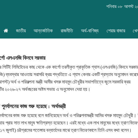
শনিবার ০৮ আগস্ট 
জাতীয়
আন্তর্জাতিক
রাজনীতি
অর্থ-বাণিজ্য
শেয়ার বাজার
খে
ার্গো এলএনজি কিনবে সরকার
পুর পিটিই লিমিটেডের কাছ থেকে এক কার্গো তরলীকৃত প্রাকৃতিক গ্যাস (এলএনজি) কিনবে সরক
-জি) ব্যবস্থার আওতায় সরাসরি ক্রয় পদ্ধতিতে এ গ্যাস কেনার একটি প্রস্তাব অনুমোদন করেছ
স্ট) অর্থ ও পরিকল্পনা মন্ত্রী আমীর খসরু মাহমুদ চৌধুরীর সভাপতিত্বে জুমে সরকারি ক্রয়
কমিটির ২০২৬-২৭ অর্থবছরের অষ্টম সভায় এ অনুমোদন দেয়া হয়।
 পুনর্বাসনের কাজ শুরু হয়েছে : অর্থমন্ত্রী
ুনর্বাসনের কাজ শুরু হয়েছে বলে জানিয়েছেন অর্থ ও পরিকল্পনামন্ত্রী আমির খসরু মাহমুদ চৌধুরী।
ন্যায় প্রায় সাত লাখ মানুষ ক্ষতিগ্রস্ত হয়েছেন। এরই মধ্যে এক লাখ মানুষের মধ্যে ত্রাণ বিতর
১৭ জুলাই) চট্টগ্রামের পতেঙ্গায় বন্যার্তদের মাঝে ত্রাণ বিতরণকালে তিনি এসব কথা বলেন।