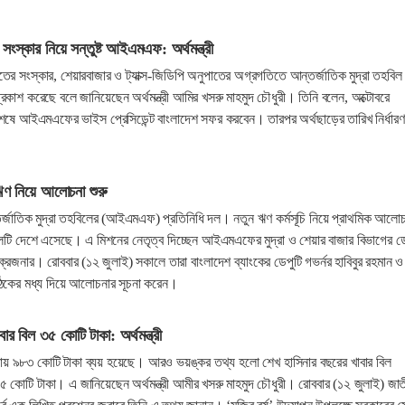
 সংস্কার নিয়ে সন্তুষ্ট আইএমএফ: অর্থমন্ত্রী
াতের সংস্কার, শেয়ারবাজার ও ট্যাক্স-জিডিপি অনুপাতের অগ্রগতিতে আন্তর্জাতিক মুদ্রা তহবিল
শ করেছে বলে জানিয়েছেন অর্থমন্ত্রী আমির খসরু মাহমুদ চৌধুরী। তিনি বলেন, অক্টোবরে
স শেষে আইএমএফের ভাইস প্রেসিডেন্ট বাংলাদেশ সফর করবেন। তারপর অর্থছাড়ের তারিখ নির্ধারণ
 নিয়ে আলোচনা শুরু
র্জাতিক মুদ্রা তহবিলের (আইএমএফ) প্রতিনিধি দল। নতুন ঋণ কর্মসূচি নিয়ে প্রাথমিক আলো
টি দেশে এসেছে। এ মিশনের নেতৃত্ব দিচ্ছেন আইএমএফের মুদ্রা ও শেয়ার বাজার বিভাগের ডে
্রজনার। রোববার (১২ জুলাই) সকালে তারা বাংলাদেশ ব্যাংকের ডেপুটি গভর্নর হাবিবুর রহমান ও
বৈঠকের মধ্য দিয়ে আলোচনার সূচনা করেন।
ার বিল ৩৫ কোটি টাকা: অর্থমন্ত্রী
প্রায় ৯৮৩ কোটি টাকা ব্যয় হয়েছে। আরও ভয়ঙ্কর তথ্য হলো শেখ হাসিনার বছরের খাবার বিল
কোটি টাকা। এ জানিয়েছেন অর্থমন্ত্রী আমীর খসরু মাহমুদ চৌধুরী। রোববার (১২ জুলাই) জা