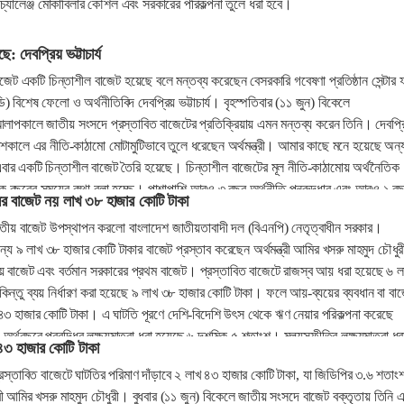
 চ্যালেঞ্জ মোকাবিলার কৌশল এবং সরকারের পরিকল্পনা তুলে ধরা হবে।
: দেবপ্রিয় ভট্টাচার্য
েট একটি চিন্তাশীল বাজেট হয়েছে বলে মন্তব্য করেছেন বেসরকারি গবেষণা প্রতিষ্ঠান সেন্টার 
) বিশেষ ফেলো ও অর্থনীতিবিদ দেবপ্রিয় ভট্টাচার্য। বৃহস্পতিবার (১১ জুন) বিকেলে
ে আলাপকালে জাতীয় সংসদে প্রস্তাবিত বাজেটের প্রতিক্রিয়ায় এমন মন্তব্য করেন তিনি। দেবপ্র
 পেশকালে এর নীতি-কাঠামো মোটামুটিভাবে তুলে ধরেছেন অর্থমন্ত্রী। আমার কাছে মনে হয়েছে অন্
ার একটি চিন্তাশীল বাজেট তৈরি হয়েছে। চিন্তাশীল বাজেটের মূল নীতি-কাঠামোয় অর্থনৈতিক
 বছরের সময়ের কথা বলা হচ্ছে। পাশাপাশি আরও ৩ বছর অর্থনীতি পুনরুদ্ধার এবং আরও ১ ব
 বাজেট নয় লাখ ৩৮ হাজার কোটি টাকা
থা বলা হয়েছে।
ীয় বাজেট উপস্থাপন করলো বাংলাদেশ জাতীয়তাবাদী দল (বিএনপি) নেতৃত্বাধীন সরকার।
য ৯ লাখ ৩৮ হাজার কোটি টাকার বাজেট প্রস্তাব করেছেন অর্থমন্ত্রী আমির খসরু মাহমুদ চৌধু
বাজেট এবং বর্তমান সরকারের প্রথম বাজেট। প্রস্তাবিত বাজেটে রাজস্ব আয় ধরা হয়েছে ৬ ল
িন্তু ব্যয় নির্ধারণ করা হয়েছে ৯ লাখ ৩৮ হাজার কোটি টাকা। ফলে আয়-ব্যয়ের ব্যবধান বা বা
 ৪৩ হাজার কোটি টাকা। এ ঘাটতি পূরণে দেশি-বিদেশি উৎস থেকে ঋণ নেয়ার পরিকল্পনা করেছে
্থবছরে প্রবৃদ্ধির লক্ষ্যমাত্রা ধরা হয়েছে ৬ দশমিক ৫ শতাংশ। মূল্যস্ফীতির লক্ষ্যমাত্রা ধর
৪৩ হাজার কোটি টাকা
াংশ।
স্তাবিত বাজেটে ঘাটতির পরিমাণ দাঁড়াবে ২ লাখ ৪৩ হাজার কোটি টাকা, যা জিডিপির ৩.৬ শতাং
্রী আমির খসরু মাহমুদ চৌধুরী। বুধবার (১১ জুন) বিকেলে জাতীয় সংসদে বাজেট বক্তৃতায় তিনি 