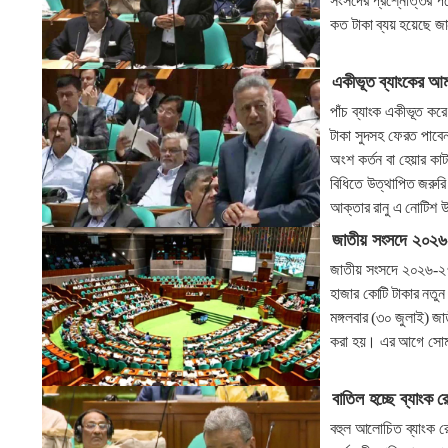
সংসদের প্রশ্নোত্তর পর
কত টাকা ব্যয় হয়েছে জান
একীভূত ব্যাংকের আমা
পাঁচ ব্যাংক একীভূত কর
টাকা সুদসহ ফেরত পাবেন
অংশ কর্তন বা হেয়ার ক
বিধিতে উত্থাপিত জরুরি 
আক্তার রানু এ নোটিশ
জাতীয় সংসদে ২০২৬-
জাতীয় সংসদে ২০২৬-২৭ 
হাজার কোটি টাকার নতুন 
মঙ্গলবার (৩০ জুলাই) জ
করা হয়। এর আগে সোমব
বাতিল হচ্ছে ব্যাংক 
বহুল আলোচিত ব্যাংক র