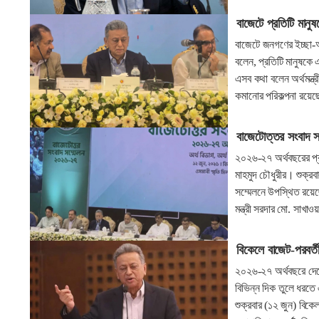
বাজেটে প্রতিটি মানুষক
বাজেটে জনগণের ইচ্ছা-আক
বলেন, প্রতিটি মানুষকে এ
এসব কথা বলেন অর্থমন্ত্র
কমানোর পরিকল্পনা রয়েছে
বাজেটোত্তর সংবাদ স
২০২৬-২৭ অর্থবছরের প্রস
মাহমুদ চৌধুরীর। শুক্রব
সম্মেলনে উপস্থিত রয়েছেন 
মন্ত্রী সরদার মো. সাখাও
বিকেলে বাজেট-পরবর্তী
২০২৬-২৭ অর্থবছরে দেশের
বিভিন্ন দিক তুলে ধরতে
শুক্রবার (১২ জুন) বিকে