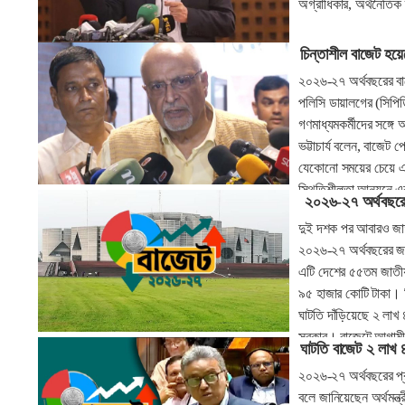
অগ্রাধিকার, অর্থনৈতিক
চিন্তাশীল বাজেট হয়েছে
২০২৬-২৭ অর্থবছরের বাজ
পলিসি ডায়ালগের (সিপিডি
গণমাধ্যমকর্মীদের সঙ্গ
ভট্টাচার্য বলেন, বাজেট
যেকোনো সময়ের চেয়ে এব
স্থিতিশীলতা আনয়নে এক
২০২৬-২৭ অর্থবছরের
অর্থনীতি বিনির্মাণের ক
দুই দশক পর আবারও জাত
২০২৬-২৭ অর্থবছরের জন্
এটি দেশের ৫৫তম জাতীয় 
৯৫ হাজার কোটি টাকা। ক
ঘাটতি দাঁড়িয়েছে ২ লাখ
সরকার। বাজেটে আগামী অর
ঘাটতি বাজেট ২ লাখ 
হয়েছে ৭ দশমিক ৫ শত
২০২৬-২৭ অর্থবছরের প্র
বলে জানিয়েছেন অর্থমন্ত