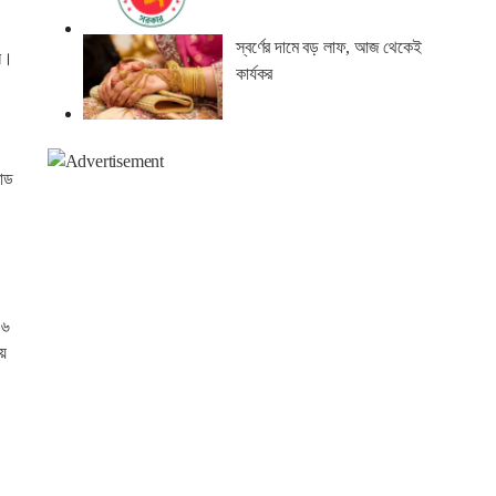
স্বর্ণের দামে বড় লাফ, আজ থেকেই
েন।
কার্যকর
ন্ড
১৬
ীয়