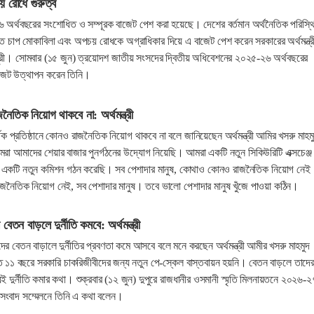
য় রোধে গুরুত্ব
অর্থবছরের সংশোধিত ও সম্পূরক বাজেট পেশ করা হয়েছে। দেশের বর্তমান অর্থনৈতিক পরিস্থ
জনিত চাপ মোকাবিলা এবং অপচয় রোধকে অগ্রাধিকার দিয়ে এ বাজেট পেশ করেন সরকারের অর্থমন্ত্র
ুরী। সোমবার (১৫ জুন) ত্রয়োদশ জাতীয় সংসদের দ্বিতীয় অধিবেশনের ২০২৫-২৬ অর্থবছরের
জেট উত্থাপন করেন তিনি।
জনৈতিক নিয়োগ থাকবে না: অর্থমন্ত্রী
ক প্রতিষ্ঠানে কোনও রাজনৈতিক নিয়োগ থাকবে না বলে জানিয়েছেন অর্থমন্ত্রী আমির খসরু মাহম
রা আমাদের শেয়ার বাজার পুনর্গঠনের উদ্যোগ নিয়েছি। আমরা একটি নতুন সিকিউরিটি এক্সচেঞ্জ
 একটি নতুন কমিশন গঠন করেছি। সব পেশাদার মানুষ, কোথাও কোনও রাজনৈতিক নিয়োগ নেই
নৈতিক নিয়োগ নেই, সব পেশাদার মানুষ। তবে ভালো পেশাদার মানুষ খুঁজে পাওয়া কঠিন।
বেতন বাড়লে দুর্নীতি কমবে: অর্থমন্ত্রী
রীদের বেতন বাড়ালে দুর্নীতির প্রবণতা কমে আসবে বলে মনে করছেন অর্থমন্ত্রী আমীর খসরু মাহমুদ
ত ১১ বছরে সরকারি চাকরিজীবীদের জন্য নতুন পে-স্কেল বাস্তবায়ন হয়নি। বেতন বাড়লে তাদে
 দুর্নীতি কমার কথা। শুক্রবার (১২ জুন) দুপুরে রাজধানীর ওসমানী স্মৃতি মিলনায়তনে ২০২৬-২
 সংবাদ সম্মেলনে তিনি এ কথা বলেন।