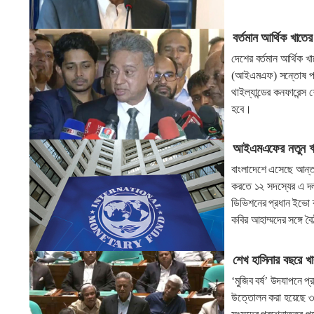
বর্তমান আর্থিক খাতের
দেশের বর্তমান আর্থিক খ
(আইএমএফ) সন্তোষ প্রকা
থাইল্যান্ডের কনফারেন্
হবে।
আইএমএফের নতুন ঋণ
বাংলাদেশে এসেছে আন্ত
করতে ১২ সদস্যের এ দল
ডিভিশনের প্রধান ইভো ক
কবির আহাম্মদের সঙ্গে 
শেখ হাসিনার বছরে খাব
‘মুজিব বর্ষ’ উদযাপনে 
উত্তোলন করা হয়েছে ৩৫ 