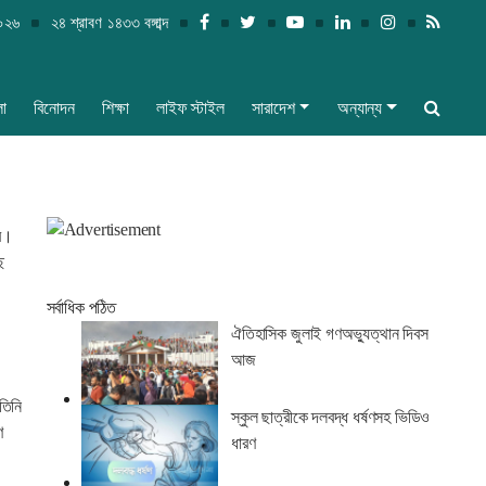
২০২৬
২৪ শ্রাবণ ১৪৩৩ বঙ্গাব্দ
লা
বিনোদন
শিক্ষা
লাইফ স্টাইল
সারাদেশ
অন্যান্য
ার।
ে
সর্বাধিক পঠিত
ঐতিহাসিক জুলাই গণঅভ্যুত্থান দিবস
আজ
 তিনি
স্কুল ছাত্রীকে দলবদ্ধ ধর্ষণসহ ভিডিও
ণ
ধারণ