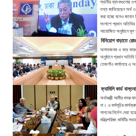
স্থানীয় ব্যাংকগুলোর ও
তথ্য জানিয়েছেন অর্থ ও 
করা হচ্ছে বলেও জানান
সংলাপে প্রধান অতিথির 
আয়োজিত অনুষ্ঠানে মূল প
বিনিয়োগ বাড়াতে র
অলাভজনক ও বন্ধ কারখা
অনুষ্ঠানে প্রধান অতিথি
তেজগাঁও কার্যালয়ে এ 
ফ্যামিলি কার্ড বাস্তব
অর্থমন্ত্রী আমীর খসরু ম
না। এ কর্মসূচির কার্যক
পালনের নির্দেশ দেয়া হয়
মন্ত্রিপরিষদ কমিটির স