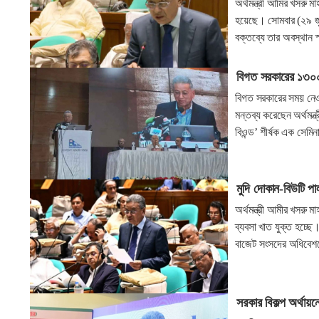
অর্থমন্ত্রী আমির খসরু ম
হয়েছে। সোমবার (২৯ জুন
বক্তব্যে তার অবস্থান 
বিগত সরকারের ১৩০০ উ
বিগত সরকারের সময় নেওয়
মন্তব্য করেছেন অর্থমন্ত
বিওন্ড’ শীর্ষক এক সেমি
মুদি দোকান-বিউটি পার্
অর্থমন্ত্রী আমীর খসরু 
ব্যবসা খাত যুক্ত হচ্ছ
বাজেট সংসদের অধিবেশন
সরকার বিকল্প অর্থায়নে