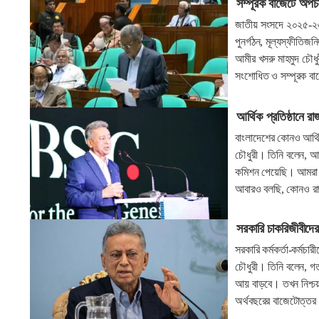
সম্পূরক বাজেটে অপচ
জাতীয় সংসদে ২০২৫-২৬ 
পুনর্গঠন, মূল্যস্ফীতি
আমীর খসরু মাহমুদ চৌধ
সংশোধিত ও সম্পূরক বা
আর্থিক প্রতিষ্ঠানে রা
বাংলাদেশের কোনও আর্থি
চৌধুরী। তিনি বলেন, আম
কমিশন পেয়েছি। আমরা
আবারও বলছি, কোনও রাজ
সরকারি চাকরিজীবীদের 
সরকারি কর্মকর্তা-কর্মচা
চৌধুরী। তিনি বলেন, গ
আয় বাড়বে। তখন নিশ্চয়ই
অর্থবছরের বাজেটোত্তর