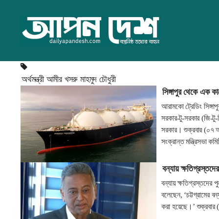
অর্থমন্ত্রী আমীর খসরু মাহমুদ চৌধুরী
সিঙ্গাপুর থেকে এক ক
আরামকো ট্রেডিং সিঙ্গা
সরকার-টু-সরকার (জি-টু
সরকার। শুক্রবার (০৭ আগ
সংক্রান্ত মন্ত্রিসভা 
বন্যায় ক্ষতিগ্রস্তদের
বন্যায় ক্ষতিগ্রস্তদের প
বলেছেন, ‘চট্টগ্রামের ব
করা হয়েছে।’ শুক্রবার (