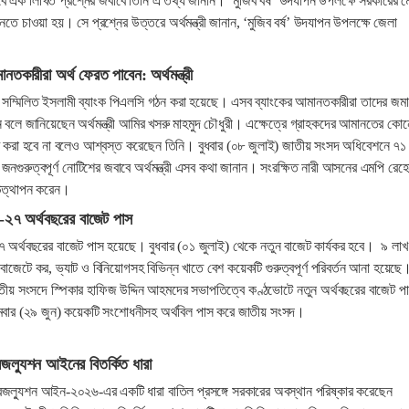
্বে এক লিখিত প্রশ্নের জবাবে তিনি এ তথ্য জানান। ‘মুজিব বর্ষ’ উদযাপন উপলক্ষে সরকারের 
তে চাওয়া হয়। সে প্রশ্নের উত্তরে অর্থমন্ত্রী জানান, ‘মুজিব বর্ষ’ উদযাপন উপলক্ষে জেলা
নতকারীরা অর্থ ফেরত পাবেন: অর্থমন্ত্রী
ে সম্মিলিত ইসলামী ব্যাংক পিএলসি গঠন করা হয়েছে। এসব ব্যাংকের আমানতকারীরা তাদের জম
 বলে জানিয়েছেন অর্থমন্ত্রী আমির খসরু মাহমুদ চৌধুরী। এক্ষেত্রে গ্রাহকদের আমানতের কো
াট করা হবে না বলেও আশ্বস্ত করেছেন তিনি। বুধবার (০৮ জুলাই) জাতীয় সংসদ অধিবেশনে ৭১
জনগুরুত্বপূর্ণ নোটিশের জবাবে অর্থমন্ত্রী এসব কথা জানান। সংরক্ষিত নারী আসনের এমপি রেহে
 উত্থাপন করেন।
২৭ অর্থবছরের বাজেট পাস
অর্থবছরের বাজেট পাস হয়েছে। বুধবার (০১ জুলাই) থেকে নতুন বাজেট কার্যকর হবে। ৯ লা
বাজেটে কর, ভ্যাট ও বিনিয়োগসহ বিভিন্ন খাতে বেশ কয়েকটি গুরুত্বপূর্ণ পরিবর্তন আনা হয়েছে
াতীয় সংসদে স্পিকার হাফিজ উদ্দিন আহমদের সভাপতিত্বে কণ্ঠভোটে নতুন অর্থবছরের বাজেট প
ার (২৯ জুন) কয়েকটি সংশোধনীসহ অর্থবিল পাস করে জাতীয় সংসদ।
রেজল্যুশন আইনের বিতর্কিত ধারা
েজল্যুশন আইন-২০২৬-এর একটি ধারা বাতিল প্রসঙ্গে সরকারের অবস্থান পরিষ্কার করেছেন