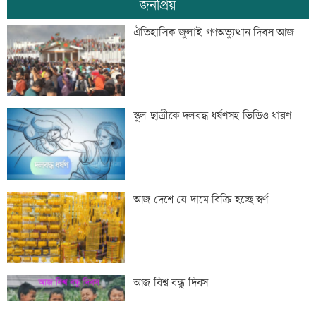
জনপ্রিয়
বন্দরে বিস্ফোরণে একই পরিবারের ৩ জন দগ্ধ
ঐতিহাসিক জুলাই গণঅভ্যুত্থান দিবস আজ
পাঁচ আর্থিক প্রতিষ্ঠান বন্ধের অনুমোদন,
স্কুল ছাত্রীকে দলবদ্ধ ধর্ষণসহ ভিডিও ধারণ
রোববার প্রশাসক নিয়োগ
ঢাকা-ময়মনসিংহ রেল যোগাযোগ স্বাভাবিক
আজ দেশে যে দামে বিক্রি হচ্ছে স্বর্ণ
সিঙ্গাপুর থেকে এক কার্গো এলএনজি কিনবে
আজ বিশ্ব বন্ধু দিবস
সরকার