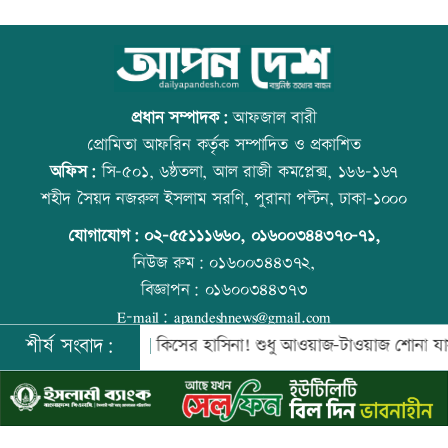
মান্দায় ২৯৬ বোতলসহ দুই মাদক কারবারি
উত্থান-পতনের বাজারে আজ স্বর্ণের ভরি কত
আটক
প্রধান সম্পাদক:
আফজাল বারী
প্রোমিতা আফরিন কর্তৃক সম্পাদিত ও প্রকাশিত
অফিস:
সি-৫০১, ৬ষ্ঠতলা, আল রাজী কমপ্লেক্স, ১৬৬-১৬৭
গুরুত্বপূর্ণ ব্যক্তিদের নিয়ে অপপ্রচারের বিরুদ্ধে
কোরআন-হাদিসে নামাজ না পড়ার শাস্তি
শহীদ সৈয়দ নজরুল ইসলাম সরণি, পুরানা পল্টন, ঢাকা-১০০০
সতর্ক করল পুলিশ
যোগাযোগ:
০২-৫৫১১১৬৬০
,
০১৬০০৩৪৪৩৭০-৭১,
নিউজ রুম:
০১৬০০৩৪৪৩৭২,
বিজ্ঞাপন:
০১৬০০৩৪৪৩৭৩
নিরাপত্তা পেলে দেশে ফিরতে চান সাকিব
আজ স্বর্ণ-রুপা যে দামে বিক্রি হচ্ছে
E-mail:
apandeshnews@gmail.com
শীর্ষ সংবাদ:
 কিনবে সরকার
কিসের হাসিনা! শুধু আওয়াজ-টাওয়াজ শোনা যায়: স্বরাষ্ট্রম
©
২০২৬ |
আপন দেশ ডটকম
কর্তৃক সর্বসত্ব ® সংরক্ষিত | উন্নয়নে
ইমিথমেকারস.কম
সাকিবের দেশে ফেরার সুযোগ নেই: ক্রীড়া
বিশ্ব মাতৃদুগ্ধ দিবস আজ
প্রতিমন্ত্রী