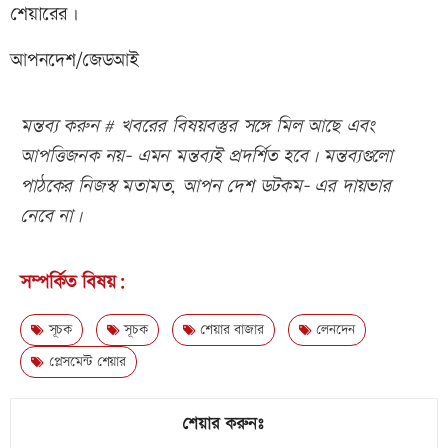
শেয়ারের।
আপনদেশ/জেডআই
মন্তব্য করুন # খবরের বিষয়বস্তুর সঙ্গে মিল আছে এবং
আপত্তিজনক নয়- এমন মন্তব্যই প্রদর্শিত হবে। মন্তব্যগুলো
পাঠকের নিজস্ব মতামত, আপন দেশ ডটকম- এর দায়ভার
নেবে না।
সম্পর্কিত বিষয়:
সূচক
সূচক
শেয়ার বাজার
লেনদেন
প্লেসমেন্ট শেয়ার
শেয়ার করুনঃ