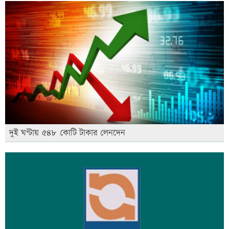
দুই ঘণ্টায় ৫৪৮ কোটি টাকার লেনদেন