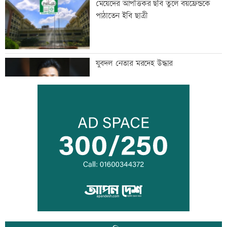
মেয়েদের আপত্তিকর ছবি তুলে বয়ফ্রেন্ডকে
পাঠাতেন ইবি ছাত্রী
যুবদল নেতার মরদেহ উদ্ধার
ইতালিতে ঢাকাগামী বিমানে আটকা আড়াই
শতাধিক যাত্রী
বাকৃবিতে শুরু হচ্ছে প্রাণী চিকিৎসক-
গবেষকদের বৈজ্ঞানিক সম্মেলন