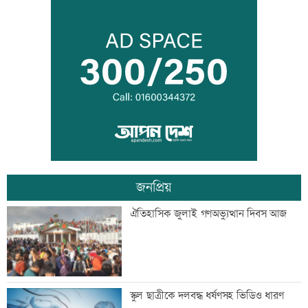
ইউএনওদের মানুষের কল্যাণে কাজ করার
আহবান প্রধানমন্ত্রীর
কালীগঞ্জে ৩ মাদকসেবীকে কারাদণ্ড
জনপ্রিয়
স্বেচ্ছাসেবী ফোরামের মাসব্যাপী আবৃত্তি
ঐতিহাসিক জুলাই গণঅভ্যুত্থান দিবস আজ
চিত্রাঙ্কন প্রতিযোগিতা
শাক ধুতে গিয়ে গৃহবধূর মৃত্যু
স্কুল ছাত্রীকে দলবদ্ধ ধর্ষণসহ ভিডিও ধারণ