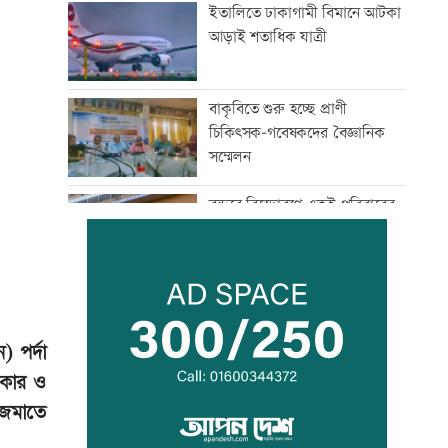
ইতালিতে ঢাকাগামী বিমানে আটকা
আড়াই শতাধিক যাত্রী
বাকৃবিতে শুরু হচ্ছে প্রাণী
চিকিৎসক-গবেষকদের বৈজ্ঞানিক
সম্মেলন
বন্দরে বিস্ফোরণে একই পরিবারের
৩ জন দগ্ধ
পাঁচ আর্থিক প্রতিষ্ঠান বন্ধের
অনুমোদন, রোববার প্রশাসক
নিয়োগ
) পর্দা
আকার ও
ঢাকা-ময়মনসিংহ রেল যোগাযোগ
 জমাতে
স্বাভাবিক