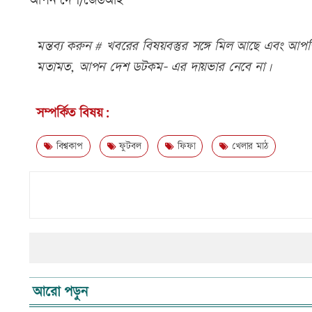
আপন দেশ/জেডআই
মন্তব্য করুন # খবরের বিষয়বস্তুর সঙ্গে মিল আছে এবং আপত্ত
মতামত, আপন দেশ ডটকম- এর দায়ভার নেবে না।
সম্পর্কিত বিষয়:
বিশ্বকাপ
ফুটবল
ফিফা
খেলার মাঠ
আরো পড়ুন