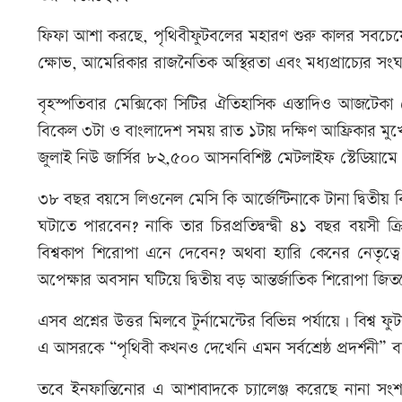
ফিফা আশা করছে, পৃথিবীফুটবলের মহারণ শুরু কালর সবচেয়ে
ক্ষোভ, আমেরিকার রাজনৈতিক অস্থিরতা এবং মধ্যপ্রাচ্যের স
বৃহস্পতিবার মেক্সিকো সিটির ঐতিহাসিক এস্তাদিও আজটেকা স
বিকেল ৩টা ও বাংলাদেশ সময় রাত ১টায় দক্ষিণ আফ্রিকার মুখো
জুলাই নিউ জার্সির ৮২,৫০০ আসনবিশিষ্ট মেটলাইফ স্টেডিয়ামে
৩৮ বছর বয়সে লিওনেল মেসি কি আর্জেন্টিনাকে টানা দ্বিতীয় ব
ঘটাতে পারবেন? নাকি তার চিরপ্রতিদ্বন্দ্বী ৪১ বছর বয়সী ক্
বিশ্বকাপ শিরোপা এনে দেবেন? অথবা হ্যারি কেনের নেতৃত্ব
অপেক্ষার অবসান ঘটিয়ে দ্বিতীয় বড় আন্তর্জাতিক শিরোপা জিত
এসব প্রশ্নের উত্তর মিলবে টুর্নামেন্টের বিভিন্ন পর্যায়ে। বিশ্ব 
এ আসরকে “পৃথিবী কখনও দেখেনি এমন সর্বশ্রেষ্ঠ প্রদর্শনী
তবে ইনফান্তিনোর এ আশাবাদকে চ্যালেঞ্জ করেছে নানা সংশয়।