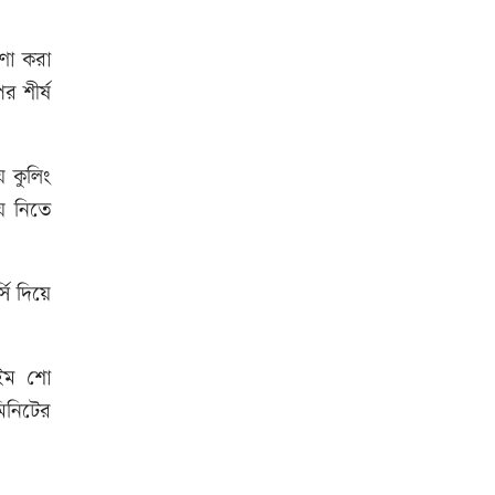
ণা করা
আনসার-ভিডিপির উদ্যোগে সড়ক
র শীর্ষ
সংস্কার
ে কুলিং
রাজধানীতে ট্রেনের ধাক্কায়
শিক্ষার্থীসহ নিহত ৪
ে নিতে
তুচ্ছ ঘটনায় বাকৃবির দুই হলের
সি দিয়ে
শিক্ষার্থীদের সংঘর্ষ, আহত ৪
াইম শো
জাতীয় প্রেমিকা দিবস আজ
িনিটের
‘জুলাই গণ-অভ্যুত্থান’ দিবসের ছুটি