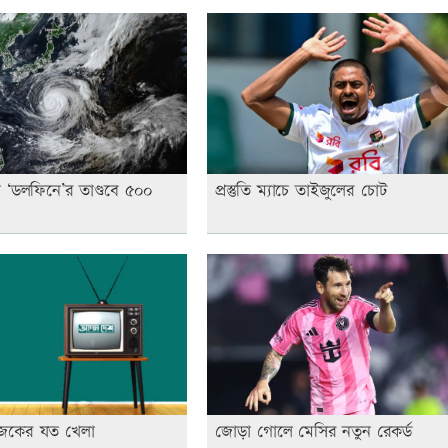
 ‘ডলফিনে’র তাণ্ডবে ৫০০
প্রস্তুতি ম্যাচে তাইজুলের চোট
জকের যত খেলা
জোড়া গোলে মেসির নতুন রেকর্ড