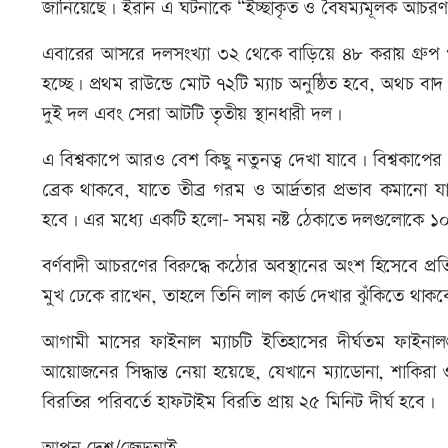
জানিয়েছে। ইরান এ ঘটনাকে “ইচ্ছাকৃত ও বৈষম্যমূলক আচরণ”
এবারের আসরে দলসংখ্যা ৩২ থেকে বাড়িয়ে ৪৮ করায় গ্রুপ পর
হচ্ছে। প্রথম রাউন্ডে মোট ৭২টি ম্যাচ অনুষ্ঠিত হবে, অথচ বা
দুই দল এবং সেরা আটটি তৃতীয় স্থানধারী দল।
এ বিশ্বকাপে আরও বেশ কিছু নতুনত্ব দেখা যাবে। বিশ্বকাপের 
ব্রেক থাকবে, যাতে তীব্র গরম ও আর্দ্রতার প্রভাব কমানো
হবে। এর মধ্যে একটি হলো- সময় নষ্ট ঠেকাতে দলগুলোকে ১০ স
বর্ণবাদী আচরণের বিরুদ্ধে কঠোর অবস্থানের অংশ হিসেবে প্রত
মুখ ঢেকে রাখেন, তাহলে তিনি লাল কার্ড দেখার ঝুঁকিতে থাক
আগামী মাসের ফাইনাল ম্যাচটি ইতিহাসের দীর্ঘতম ফাইন
আয়োজনের সিদ্ধান্ত নেয়া হয়েছে, যেখানে ম্যাডোনা, শাকির
বিরতির পরিবর্তে হাফটাইম বিরতি প্রায় ২৫ মিনিট দীর্ঘ হবে।