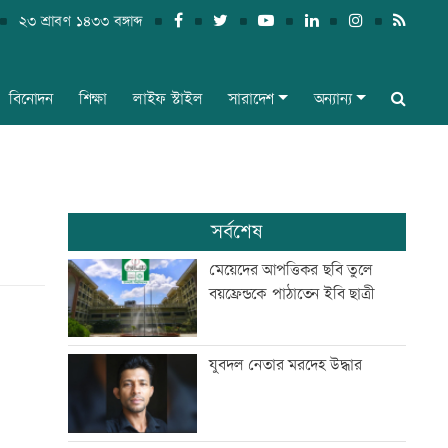
২৩ শ্রাবণ ১৪৩৩ বঙ্গাব্দ
বিনোদন
শিক্ষা
লাইফ স্টাইল
সারাদেশ
অন্যান্য
সর্বশেষ
মেয়েদের আপত্তিকর ছবি তুলে
বয়ফ্রেন্ডকে পাঠাতেন ইবি ছাত্রী
যুবদল নেতার মরদেহ উদ্ধার