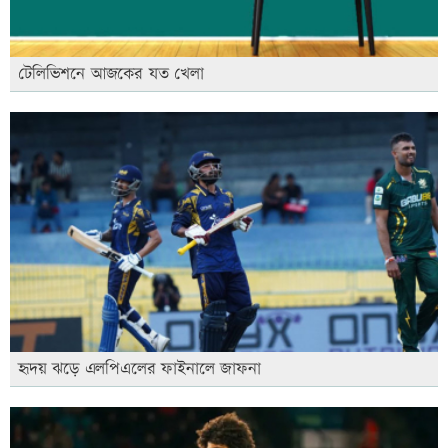
টেলিভিশনে আজকের যত খেলা
হৃদয় ঝড়ে এলপিএলের ফাইনালে জাফনা