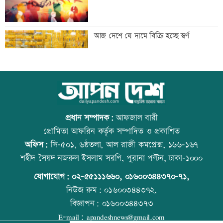
বাংলাদেশি পাঁচ হাজার কৃষি শ্রমিক নেবে
আজ দেশে যে দামে বিক্রি হচ্ছে স্বর্ণ
ওমান
স্বর্ণ খাতকে আনুষ্ঠানিক কাঠামোয় আনছে
আজ বিশ্ব বন্ধু দিবস
সরকার, মতামত চাইল মন্ত্রণালয়
প্রধান সম্পাদক:
আফজাল বারী
প্রোমিতা আফরিন কর্তৃক সম্পাদিত ও প্রকাশিত
অফিস:
সি-৫০১, ৬ষ্ঠতলা, আল রাজী কমপ্লেক্স, ১৬৬-১৬৭
গবেষণা-দক্ষতা উন্নয়নে বাংলাদেশ-অস্ট্রেলিয়ার
প্রতিমন্ত্রীকে ঘিরে ভাইরাল ভিডিওতে ছবি
শহীদ সৈয়দ নজরুল ইসলাম সরণি, পুরানা পল্টন, ঢাকা-১০০০
নতুন উদ্যোগ
জুড়ে অপপ্রচার: এলিন
যোগাযোগ:
০২-৫৫১১১৬৬০
,
০১৬০০৩৪৪৩৭০-৭১,
নিউজ রুম:
০১৬০০৩৪৪৩৭২,
বিজ্ঞাপন:
০১৬০০৩৪৪৩৭৩
বিমানবন্দরে বাড়ছে নিরাপত্তা, বসছে অ্যান্টি-
বিশ্ব মাতৃদুগ্ধ দিবস আজ
E-mail:
apandeshnews@gmail.com
ড্রোন সিস্টেম