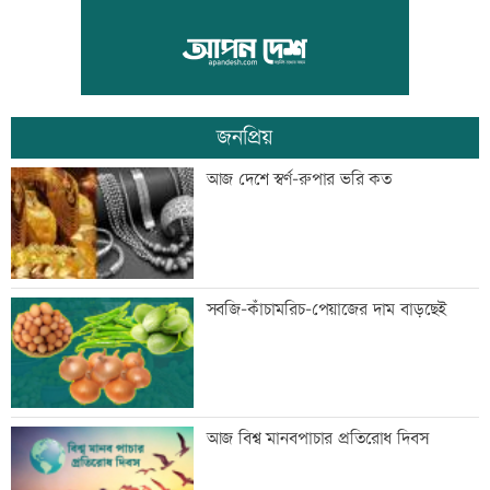
দুদকের মামলায় ঢাকা ব্যাংকের ৪ কর্মকর্তার
কারাদণ্ড
জনপ্রিয়
জিয়াউর রহমান দেশে প্রথম সবুজ বিপ্লবের
আজ দেশে স্বর্ণ-রুপার ভরি কত
ডাক দিয়েছিলেন: পরিবেশমন্ত্রী
প্রথম শ্রেণিতে ভর্তি লটারিতে
সবজি-কাঁচামরিচ-পেয়াজের দাম বাড়ছেই
মেঘনার ভাঙনরোধে জিও ব্যাগ প্রকল্পে
আজ বিশ্ব মানবপাচার প্রতিরোধ দিবস
অনিয়ম, এলাকাবাসীর মানববন্ধন