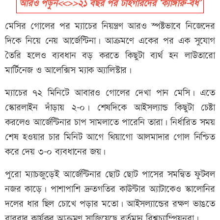
আরও পড়ুন<<>>২১ বছর পর টাইগারদের ‘ক্যাঙ্গারু-বধ’
মেসির গোলের পর ম্যাচের নিয়ন্ত্রণ আরও স্পষ্টভাবে নিজেদের
দিকে নিয়ে নেয় আর্জেন্টিনা। আক্রমণে একের পর এক সুযোগ
তৈরি হলেও ব্যবধান বড় করতে কিছুটা ব্যর্থ হন লাউতারো
মার্টিনেজ ও আলেক্সিস ম্যাক অ্যালিস্টার।
ম্যাচের ৭২ মিনিটে আবারও গোলের দেখা পান মেসি। এতে
স্কোরলাইন দাঁড়ায় ২-০। শেষদিকে আইসল্যান্ড কিছুটা চেষ্টা
করলেও আর্জেন্টিনার চাপ সামলাতে পারেনি তারা। নির্ধারিত সময়
শেষ হওয়ার চার মিনিট আগে থিয়াগো আলমাদার গোল নিশ্চিত
করে দেয় ৩-০ ব্যবধানের জয়।
পুরো ম্যাচজুড়েই আর্জেন্টিনার ছোট ছোট পাসের সমন্বিত ফুটবল
নজর কাড়ে। পাশাপাশি দ্রুতগতির কাউন্টার অ্যাটাকেও স্কালোনির
দলের ধার ছিল চোখে পড়ার মতো। আইসল্যান্ডের রক্ষণ ভাঙতে
বারবার কার্যকর আক্রমণ সাজিয়েছে বর্তমান বিশ্বচ্যাম্পিয়নরা।