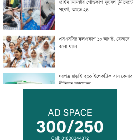
প্রাইম মিনিস্টার গোল্ডকাপ ফুটবল টুর্নামেন্টে
সংঘর্ষ, আহত ২৪
এসএসসির ফলপ্রকাশ ১০ আগস্ট, যেভাবে
জানা যাবে
দরপত্র ছাড়াই ২০০ ইলেকট্রিক বাস কেনার
নীতিগত অনুমোদন
তনু হত্যার আসামি সাবেক সেনাসদস্য
হাফিজুরকে আত্মসমর্পণের নির্দেশ