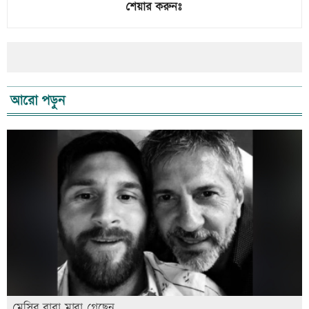
শেয়ার করুনঃ
আরো পড়ুন
মেসির বাবা মারা গেছেন