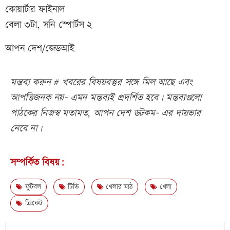
কোয়ার্টার ফাইনাল
বেলা ৩টা, সনি স্পোর্টস ২
আপন দেশ/জেডআই
মন্তব্য করুন # খবরের বিষয়বস্তুর সঙ্গে মিল আছে এবং
আপত্তিজনক নয়- এমন মন্তব্যই প্রদর্শিত হবে। মন্তব্যগুলো
পাঠকের নিজস্ব মতামত, আপন দেশ ডটকম- এর দায়ভার
নেবে না।
সম্পর্কিত বিষয়:
ফুটবল
টিভি
খেলার মাঠ
খেলা
ক্রিকেট