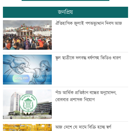
জনপ্রিয়
স্বেচ্ছাসেবী ফোরামের মাসব্যাপী আবৃত্তি
ঐতিহাসিক জুলাই গণঅভ্যুত্থান দিবস আজ
চিত্রাঙ্কন প্রতিযোগিতা
শাক ধুতে গিয়ে গৃহবধূর মৃত্যু
স্কুল ছাত্রীকে দলবদ্ধ ধর্ষণসহ ভিডিও ধারণ
হাসিনার নির্দেশে সালাহউদ্দিন আহমদকে গুম
পাঁচ আর্থিক প্রতিষ্ঠান বন্ধের অনুমোদন,
করা হয়: তদন্ত
রোববার প্রশাসক নিয়োগ
তরুণদের নেতৃত্বেই প্রযুক্তিনির্ভর উন্নয়ন হবে:
আজ দেশে যে দামে বিক্রি হচ্ছে স্বর্ণ
তথ্যপ্রযুক্তিমন্ত্রী