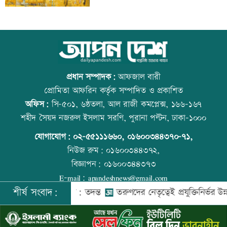
লক্ষ্মীপুর জেলা প্রশাসনের ১৪ কর্মকর্তা-
আজ বিশ্ব বন্ধু দিবস
কর্মচারীর বিদায়ী সংবর্ধনা
প্রধান সম্পাদক:
আফজাল বারী
প্রোমিতা আফরিন কর্তৃক সম্পাদিত ও প্রকাশিত
অফিস:
সি-৫০১, ৬ষ্ঠতলা, আল রাজী কমপ্লেক্স, ১৬৬-১৬৭
সব শর্ত মেনে নিলে হরমুজ খুলবো: ইরান
কোরআন-হাদিসে নামাজ না পড়ার শাস্তি
শহীদ সৈয়দ নজরুল ইসলাম সরণি, পুরানা পল্টন, ঢাকা-১০০০
যোগাযোগ:
০২-৫৫১১১৬৬০
,
০১৬০০৩৪৪৩৭০-৭১,
নিউজ রুম:
০১৬০০৩৪৪৩৭২,
বিজ্ঞাপন:
০১৬০০৩৪৪৩৭৩
মেসির বাবা মারা গেছেন
আজ স্বর্ণ-রুপা যে দামে বিক্রি হচ্ছে
E-mail:
apandeshnews@gmail.com
শীর্ষ সংবাদ:
দকে গুম করা হয়: তদন্ত
তরুণদের নেতৃত্বেই প্রযুক্তিনির্ভর উন্নয়ন হবে: ত
©
২০২৬ |
আপন দেশ ডটকম
কর্তৃক সর্বসত্ব ® সংরক্ষিত | উন্নয়নে
ইমিথমেকারস.কম