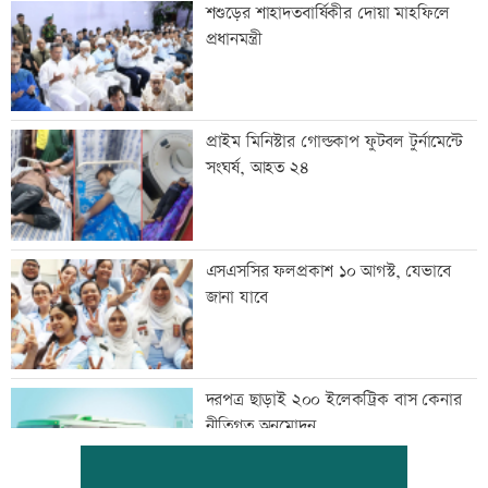
শশুড়ের শাহাদতবার্ষিকীর দোয়া মাহফিলে
প্রধানমন্ত্রী
প্রাইম মিনিস্টার গোল্ডকাপ ফুটবল টুর্নামেন্টে
সংঘর্ষ, আহত ২৪
এসএসসির ফলপ্রকাশ ১০ আগস্ট, যেভাবে
জানা যাবে
দরপত্র ছাড়াই ২০০ ইলেকট্রিক বাস কেনার
নীতিগত অনুমোদন