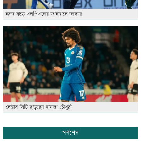
হৃদয় ঝড়ে এলপিএলের ফাইনালে জাফনা
লেস্টার সিটি ছাড়ছেন হামজা চৌধুরী
সর্বশেষ