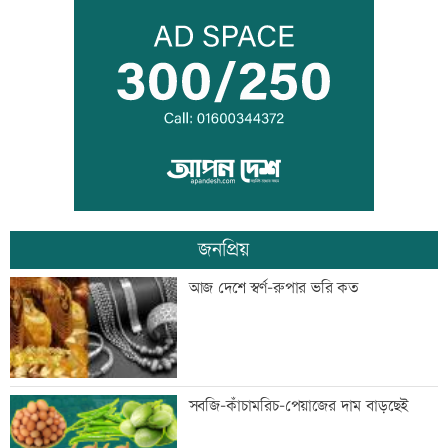
তনু হত্যার আসামি সাবেক সেনাসদস্য
হাফিজুরকে আত্মসমর্পণের নির্দেশ
দুদকের মামলায় ঢাকা ব্যাংকের ৪ কর্মকর্তার
কারাদণ্ড
জনপ্রিয়
জিয়াউর রহমান দেশে প্রথম সবুজ বিপ্লবের
আজ দেশে স্বর্ণ-রুপার ভরি কত
ডাক দিয়েছিলেন: পরিবেশমন্ত্রী
প্রথম শ্রেণিতে ভর্তি লটারিতে
সবজি-কাঁচামরিচ-পেয়াজের দাম বাড়ছেই