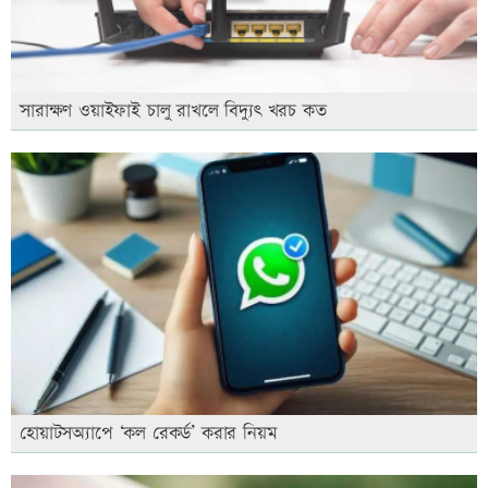
সারাক্ষণ ওয়াইফাই চালু রাখলে বিদ্যুৎ খরচ কত
হোয়াটসঅ্যাপে ‘কল রেকর্ড’ করার নিয়ম