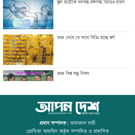
স্কুল ছাত্রীকে দলবদ্ধ ধর্ষণসহ ভিডিও ধারণ
তথ্যপ্রযুক্তিমন্ত্রী
লক্ষ্মীপুর জেলা প্রশাসনের ১৪ কর্মকর্তা-
আজ দেশে যে দামে বিক্রি হচ্ছে স্বর্ণ
কর্মচারীর বিদায়ী সংবর্ধনা
সব শর্ত মেনে নিলে হরমুজ খুলবো: ইরান
আজ বিশ্ব বন্ধু দিবস
মেসির বাবা মারা গেছেন
কোরআন-হাদিসে নামাজ না পড়ার শাস্তি
প্রধান সম্পাদক:
আফজাল বারী
প্রোমিতা আফরিন কর্তৃক সম্পাদিত ও প্রকাশিত