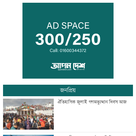
স্বেচ্ছাসেবী ফোরামের মাসব্যাপী আবৃত্তি
চিত্রাঙ্কন প্রতিযোগিতা
শাক ধুতে গিয়ে গৃহবধূর মৃত্যু
জনপ্রিয়
হাসিনার নির্দেশে সালাহউদ্দিন আহমদকে গুম
ঐতিহাসিক জুলাই গণঅভ্যুত্থান দিবস আজ
করা হয়: তদন্ত
তরুণদের নেতৃত্বেই প্রযুক্তিনির্ভর উন্নয়ন হবে: