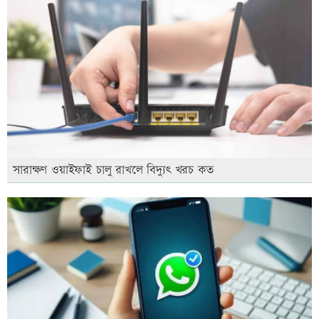
সারাক্ষণ ওয়াইফাই চালু রাখলে বিদ্যুৎ খরচ কত