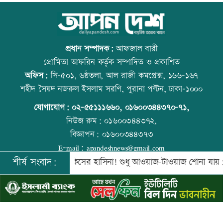
নিরাপত্তা পেলে দেশে ফিরতে চান সাকিব
কোরআন-হাদিসে নামাজ না পড়ার শাস্তি
প্রধান সম্পাদক:
আফজাল বারী
প্রোমিতা আফরিন কর্তৃক সম্পাদিত ও প্রকাশিত
অফিস:
সি-৫০১, ৬ষ্ঠতলা, আল রাজী কমপ্লেক্স, ১৬৬-১৬৭
সাকিবের দেশে ফেরার সুযোগ নেই: ক্রীড়া
উত্থান-পতনের বাজারে আজ স্বর্ণের ভরি কত
শহীদ সৈয়দ নজরুল ইসলাম সরণি, পুরানা পল্টন, ঢাকা-১০০০
প্রতিমন্ত্রী
যোগাযোগ:
০২-৫৫১১১৬৬০
,
০১৬০০৩৪৪৩৭০-৭১,
নিউজ রুম:
০১৬০০৩৪৪৩৭২,
বিজ্ঞাপন:
০১৬০০৩৪৪৩৭৩
শিল্পকলায় বিনামূল্যে ৬ সিনেমা দেখা যাবে
আজ স্বর্ণ-রুপা যে দামে বিক্রি হচ্ছে
E-mail:
apandeshnews@gmail.com
শীর্ষ সংবাদ:
 সরকার
কিসের হাসিনা! শুধু আওয়াজ-টাওয়াজ শোনা যায়: স্বরাষ্ট্রমন্ত্রী
©
২০২৬ |
আপন দেশ ডটকম
কর্তৃক সর্বসত্ব ® সংরক্ষিত | উন্নয়নে
ইমিথমেকারস.কম
দিল্লিতে শেখ হাসিনার বক্তব্যে ভারতের সমর্থন
বিশ্ব মাতৃদুগ্ধ দিবস আজ
নেই: রণধীর জয়সওয়াল