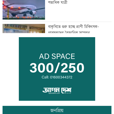
শতাধিক যাত্রী
বাকৃবিতে শুরু হচ্ছে প্রাণী চিকিৎসক-
গবেষকদের বৈজ্ঞানিক সম্মেলন
বন্দরে বিস্ফোরণে একই পরিবারের ৩ জন দগ্ধ
পাঁচ আর্থিক প্রতিষ্ঠান বন্ধের অনুমোদন,
রোববার প্রশাসক নিয়োগ
জনপ্রিয়