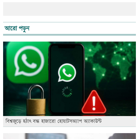
আরো পড়ুন
বিশ্বজুড়ে হঠাৎ বন্ধ হাজারো হোয়াটসঅ্যাপ অ্যাকাউন্ট