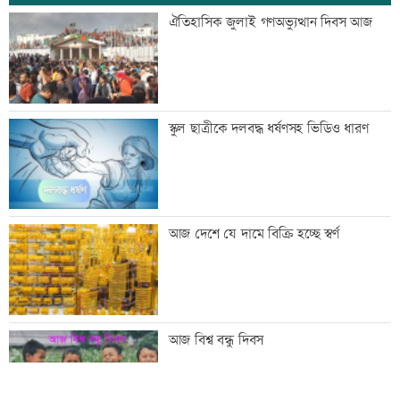
ঢাকা-ময়মনসিংহ রেল যোগাযোগ স্বাভাবিক
ঐতিহাসিক জুলাই গণঅভ্যুত্থান দিবস আজ
সিঙ্গাপুর থেকে এক কার্গো এলএনজি কিনবে
স্কুল ছাত্রীকে দলবদ্ধ ধর্ষণসহ ভিডিও ধারণ
সরকার
মান্দায় ২৯৬ বোতলসহ দুই মাদক কারবারি
আজ দেশে যে দামে বিক্রি হচ্ছে স্বর্ণ
আটক
গুরুত্বপূর্ণ ব্যক্তিদের নিয়ে অপপ্রচারের বিরুদ্ধে
আজ বিশ্ব বন্ধু দিবস
সতর্ক করল পুলিশ