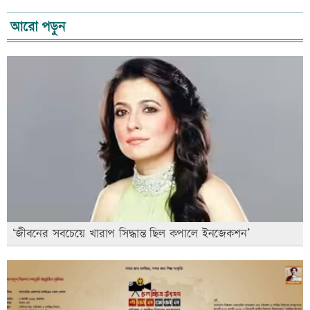
আরো পড়ুন
‘জীবনের সবচেয়ে খারাপ সিদ্ধান্ত ছিল কপালে ইনজেকশন’