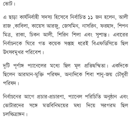
ভোট।
এ ছাড়া কার্যনির্বাহী সদস্য হিসেবে নির্বাচিত ১১ জন হলেন, আলী
রাজ ,কাবিলা, কায়েস আরজু, জেসমিন, নাসরিন, ফরহাদ, শিপন
মিত্র, রাকা, চিকন আলী, শিরিন শিলা এবং সুশান্ত। এবারের
নির্বাচনকে ঘিরে গত কয়েক সপ্তাহ ধরেই বিএফডিসিতে ছিল
উৎসবমুখর পরিবেশ।
দুটি পূর্ণাঙ্গ প্যানেলের মধ্যে ছিল মূল প্রতিদ্বন্দ্বিতা। একদিকে
ছিলেন আরমান–মুক্তি পরিষদ, অন্যদিকে শিবা শানু–জয় চৌধুরী
পরিষদ।
নির্বাচনের আগে প্রচার-প্রচারণা, প্যানেল পরিচিতি অনুষ্ঠান এবং
ভোটারদের সঙ্গে মতবিনিময়ের মধ্য দিয়ে সরগরম ছিল
চলচ্চিত্রাঙ্গন।