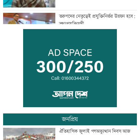
তরুণদের নেতৃত্বেই প্রযুক্তিনির্ভর উন্নয়ন হবে:
তথ্যপ্রযুক্তিমন্ত্রী
লক্ষ্মীপুর জেলা প্রশাসনের ১৪ কর্মকর্তা-
কর্মচারীর বিদায়ী সংবর্ধনা
সব শর্ত মেনে নিলে হরমুজ খুলবো: ইরান
জনপ্রিয়
মেসির বাবা মারা গেছেন
ঐতিহাসিক জুলাই গণঅভ্যুত্থান দিবস আজ