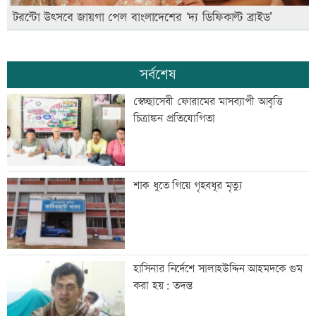
টরন্টো উৎসবে জায়গা পেল বাংলাদেশের ‘দ্য ডিফিকাল্ট ব্রাইড’
সর্বশেষ
স্বেচ্ছাসেবী ফোরামের মাসব্যাপী আবৃত্তি
চিত্রাঙ্কন প্রতিযোগিতা
শাক ধুতে গিয়ে গৃহবধূর মৃত্যু
হাসিনার নির্দেশে সালাহউদ্দিন আহমদকে গুম
করা হয়: তদন্ত