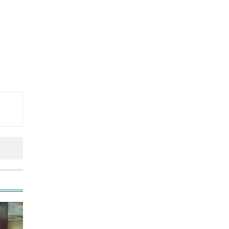
শিক্ষার্থীসহ নিহত ৪
তুচ্ছ ঘটনায় বাকৃবির দুই হলের
শিক্ষার্থীদের সংঘর্ষ, আহত ৪