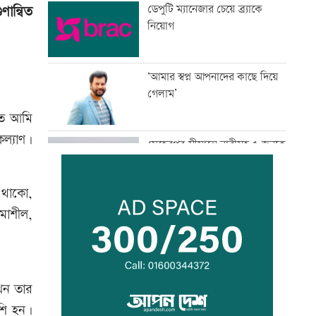
ডেপুটি ম্যানেজার চেয়ে ব্র্যাকে
ান্বিত
নিয়োগ
‘আমার স্বপ্ন আপনাদের কাছে দিয়ে
গেলাম’
ামত আমি
ল্যাণ।
মেহেরপুর সীমান্তে নারীসহ ৫ জনকে
পুশইনের চেষ্টা, বিজিবির প্রতিরোধে
ব্যর্থ
 থাকো,
থাইল্যান্ডে ১৪ বছরের শিক্ষার্থীর
মাশীল,
গুলিতে নিহত ৬
জাপানে ধেয়ে আসছে ঘূর্ণিঝড়
যখন তার
ডলফিন
শি হন।