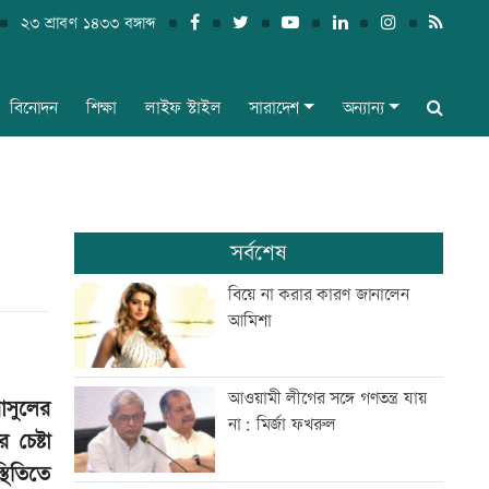
২৩ শ্রাবণ ১৪৩৩ বঙ্গাব্দ
বিনোদন
শিক্ষা
লাইফ স্টাইল
সারাদেশ
অন্যান্য
সর্বশেষ
বিয়ে না করার কারণ জানালেন
আমিশা
আওয়ামী লীগের সঙ্গে গণতন্ত্র যায়
াসুলের
না: মির্জা ফখরুল
 চেষ্টা
থিতিতে