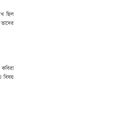
নখ ছিল
উত্থান-পতনের বাজারে আজ স্বর্ণের
 তাদের
ভরি কত
আজ দেশে স্বর্ণের দাম বাড়ল নাকি
কমলো
 কবিরা
আনসার-ভিডিপির উদ্যোগে সড়ক
য় বিষয়
সংস্কার
আজ অস্ট্রেলিয়ার উদ্দেশ্যে দেশ
ছাড়বেন শান্তরা
রাজধানীতে ট্রেনের ধাক্কায়