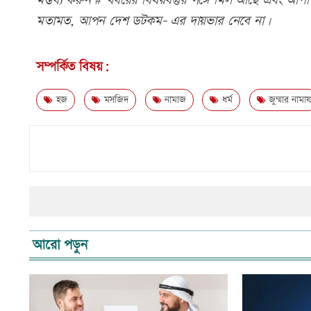
মন্তব্য করুন # খবরের বিষয়বস্তুর সঙ্গে মিল আছে এবং আপত্ত
মতামত, আপন দেশ ডটকম- এর দায়ভার নেবে না।
সম্পর্কিত বিষয়:
হজ
মসজিদ
নামাজ
ধর্ম
জুম্মার নামায
আরো পড়ুন