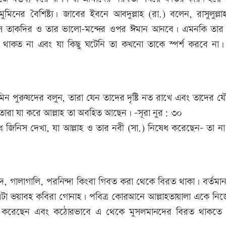
া মুমিনের বৈশিষ্ট্য। জাবের ইবনে আবদুল্লাহ (রা.) বলেন, রাসুলুল্লা
া সে তাকদির ও তার ভালো-মন্দের ওপর ঈমান আনবে। এমনকি তার ন
ত থাকত না এবং যা কিছু ঘটেনি তা কখনো তাকে স্পর্শ করবে না।
ন পুরুষদের বলুন, তারা যেন তাদের দৃষ্টি নত রাখে এবং তাদের যৌ
তারা যা করে আল্লাহ তা অবহিত আছেন। -সূরা নুর: ৩০
নিস দেখা, যা আল্লাহ ও তার নবী (সা.) নিষেধ করেছেন- তা না
াদ, গালাগালি, পরনিন্দা কিংবা গিবত করা থেকে বিরত থাকা। বর্তম
চ এটা ভয়াবহ কবিরা গোনাহ। পবিত্র কোরআনে আল্লাহতায়ালা একে নিজ
খ করেছেন এবং কঠোরভাবে এ থেকে মুসলমানদের বিরত থাকত