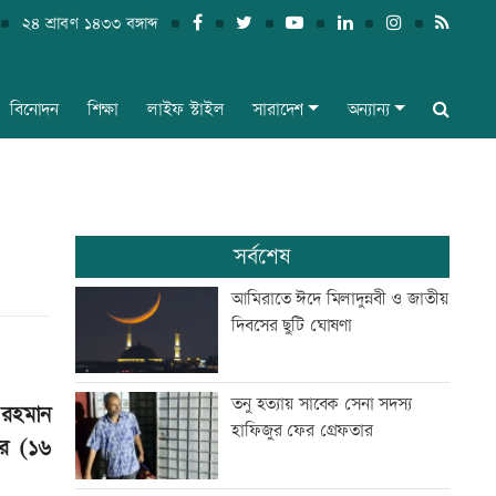
২৪ শ্রাবণ ১৪৩৩ বঙ্গাব্দ
বিনোদন
শিক্ষা
লাইফ স্টাইল
সারাদেশ
অন্যান্য
সর্বশেষ
আমিরাতে ঈদে মিলাদুন্নবী ও জাতীয়
দিবসের ছুটি ঘোষণা
তনু হত্যায় সাবেক সেনা সদস্য
 রহমান
হাফিজুর ফের গ্রেফতার
ার (১৬