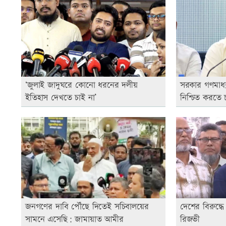
‘জুলাই জাদুঘরে কোনো ধরনের দলীয়
সরকার গণমাধ্
ইতিহাস দেখতে চাই না’
নিশ্চিত করতে চা
জনগণের দাবি পৌঁছে দিতেই সচিবালয়ের
দেশের বিরুদ্ধে
সামনে এসেছি: জামায়াত আমীর
রিজভী