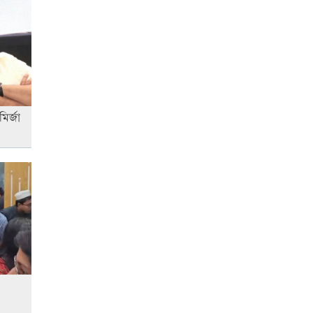
কার্যকর
‘জুলাই গণ-অভ্যুত্থান’ দিবসের ছুটি
যারা পাবেন না
ির্জা