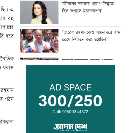
‘জীবনের সবচেয়ে খারাপ সিদ্ধান্ত
েছি। এ
ছিল কপালে ইনজেকশন’
্গে বহু
াল্লাহ
‘তারেক রহমানকেও আয়নাঘরে বন্দি
রি হবে
রেখে নির্যাতন করা হয়েছিল’
াজনৈতিক
‘জুলাই জাদুঘরে কোনো ধরনের
লে ধরাও
দলীয় ইতিহাস দেখতে চাই না’
রাজনৈতিক সম্পৃক্ততা যেন পেশাগত
র রহমান
জীবনে বিঘ্ন না ঘটায়: প্রধানমন্ত্রী
ার গঠন
ঠাকুরগাঁওয়ে ‘ফিল্মি কায়দায়’
কল্পনা
পুলিশের হেফাজত থেকে পালালেন
আসামি