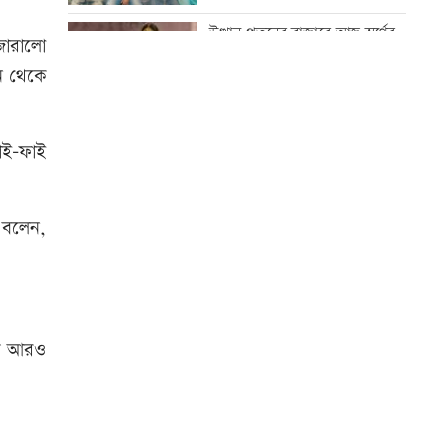
৮০০ গ্রামের টিউমার অপসারণ
উত্থান-পতনের বাজারে আজ স্বর্ণের
 জোরালো
ভরি কত
িন থেকে
একদিনের ব্যবধানে বাড়ল স্বর্ণের
দাম, ভরি কত
আজ স্বর্ণ-রুপা যে দামে বিক্রি হচ্ছে
য়াই-ফাই
নারী সহকর্মীর ঘর থেকে বস্ত্রহীন
অবস্থায় যুবদল নেতা আটক
কোরআন-হাদিসে নামাজ না পড়ার
 বলেন,
শাস্তি
ড্যাবের প্রতিষ্ঠাবার্ষিকীতে প্রধানমন্ত্রী
বিশ্ব মাতৃদুগ্ধ দিবস আজ
ায় আরও
আজ দেশে স্বর্ণের দাম বাড়ল নাকি
কমলো