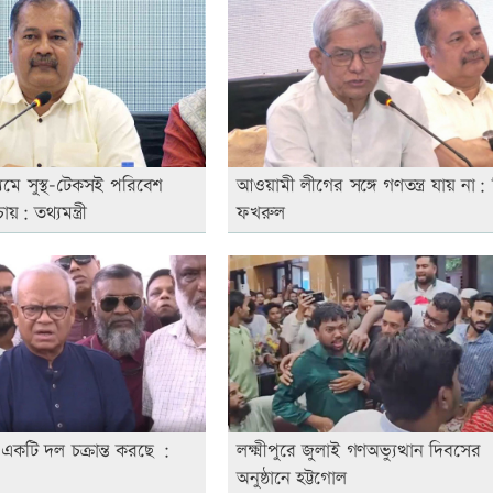
যমে সুস্থ-টেকসই পরিবেশ
আওয়ামী লীগের সঙ্গে গণতন্ত্র যায় না: ম
য়: তথ্যমন্ত্রী
ফখরুল
 একটি দল চক্রান্ত করছে :
লক্ষ্মীপুরে জুলাই গণঅভ্যুত্থান দিবসের
অনুষ্ঠানে হট্টগোল