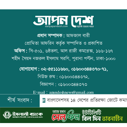
শিল্পকলায় বিনামূল্যে ৬ সিনেমা দেখা যাবে
আজ বিশ্ব বন্ধু দিবস
প্রধান সম্পাদক:
আফজাল বারী
প্রোমিতা আফরিন কর্তৃক সম্পাদিত ও প্রকাশিত
অফিস:
সি-৫০১, ৬ষ্ঠতলা, আল রাজী কমপ্লেক্স, ১৬৬-১৬৭
দিল্লিতে শেখ হাসিনার বক্তব্যে ভারতের সমর্থন
প্রতিমন্ত্রীকে ঘিরে ভাইরাল ভিডিওতে ছবি
শহীদ সৈয়দ নজরুল ইসলাম সরণি, পুরানা পল্টন, ঢাকা-১০০০
নেই: রণধীর জয়সওয়াল
জুড়ে অপপ্রচার: এলিন
যোগাযোগ:
০২-৫৫১১১৬৬০
,
০১৬০০৩৪৪৩৭০-৭১,
নিউজ রুম:
০১৬০০৩৪৪৩৭২,
বিজ্ঞাপন:
০১৬০০৩৪৪৩৭৩
দেশে ফিরলেন আরও ৩৪০ লিবিয়া প্রবাসী
কোরআন-হাদিসে নামাজ না পড়ার শাস্তি
E-mail:
apandeshnews@gmail.com
শীর্ষ সংবাদ:
ষ্ট্রমন্ত্রী
বাংলাদেশসহ ১৪ দেশের প্রতিরক্ষা জোটে কমান্ডার নিয়ো
©
২০২৬ |
আপন দেশ ডটকম
কর্তৃক সর্বসত্ব ® সংরক্ষিত | উন্নয়নে
ইমিথমেকারস.কম
দুর্নীতির বিরুদ্ধে কঠোর অবস্থান নিতে হবে:
উত্থান-পতনের বাজারে আজ স্বর্ণের ভরি কত