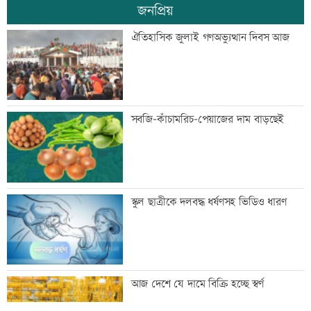
জনপ্রিয়
মান্দায় ২৯৬ বোতলসহ দুই মাদক কারবারি
ঐতিহাসিক জুলাই গণঅভ্যুত্থান দিবস আজ
আটক
গুরুত্বপূর্ণ ব্যক্তিদের নিয়ে অপপ্রচারের বিরুদ্ধে
সবজি-কাঁচামরিচ-পেয়াজের দাম বাড়ছেই
সতর্ক করল পুলিশ
নিরাপত্তা পেলে দেশে ফিরতে চান সাকিব
স্কুল ছাত্রীকে দলবদ্ধ ধর্ষণসহ ভিডিও ধারণ
সাকিবের দেশে ফেরার সুযোগ নেই: ক্রীড়া
আজ দেশে যে দামে বিক্রি হচ্ছে স্বর্ণ
প্রতিমন্ত্রী