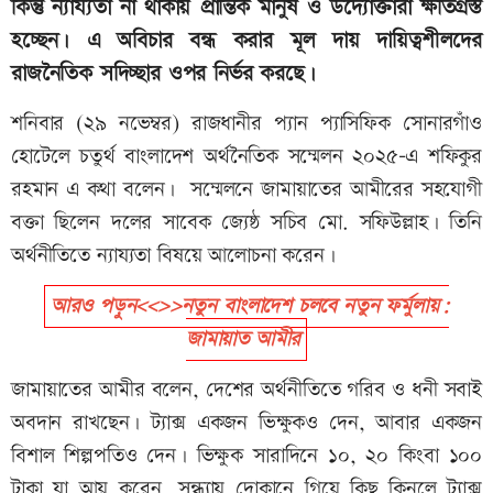
কিন্তু ন্যায্যতা না থাকায় প্রান্তিক মানুষ ও উদ্যোক্তারা ক্ষতিগ্রস্ত
হচ্ছেন। এ অবিচার বন্ধ করার মূল দায় দায়িত্বশীলদের
রাজনৈতিক সদিচ্ছার ওপর নির্ভর করছে।
শনিবার (২৯ নভেম্বর) রাজধানীর প্যান প্যাসিফিক সোনারগাঁও
হোটেলে চতুর্থ বাংলাদেশ অর্থনৈতিক সম্মেলন ২০২৫–এ শফিকুর
রহমান এ কথা বলেন। সম্মেলনে জামায়াতের আমীরের সহযোগী
বক্তা ছিলেন দলের সাবেক জ্যেষ্ঠ সচিব মো. সফিউল্লাহ। তিনি
অর্থনীতিতে ন্যায্যতা বিষয়ে আলোচনা করেন।
আরও পড়ুন<<>>নতুন বাংলাদেশ চলবে নতুন ফর্মুলায়:
জামায়াত আমীর
জামায়াতের আমীর বলেন, দেশের অর্থনীতিতে গরিব ও ধনী সবাই
অবদান রাখছেন। ট্যাক্স একজন ভিক্ষুকও দেন, আবার একজন
বিশাল শিল্পপতিও দেন। ভিক্ষুক সারাদিনে ১০, ২০ কিংবা ১০০
টাকা যা আয় করেন, সন্ধ্যায় দোকানে গিয়ে কিছু কিনলে ট্যাক্স