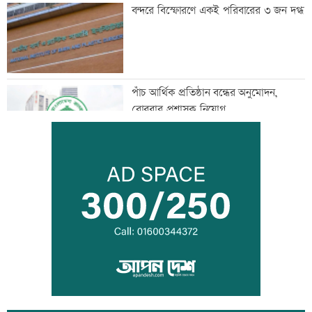
বন্দরে বিস্ফোরণে একই পরিবারের ৩ জন দগ্ধ
পাঁচ আর্থিক প্রতিষ্ঠান বন্ধের অনুমোদন,
রোববার প্রশাসক নিয়োগ
ঢাকা-ময়মনসিংহ রেল যোগাযোগ স্বাভাবিক
সিঙ্গাপুর থেকে এক কার্গো এলএনজি কিনবে
সরকার