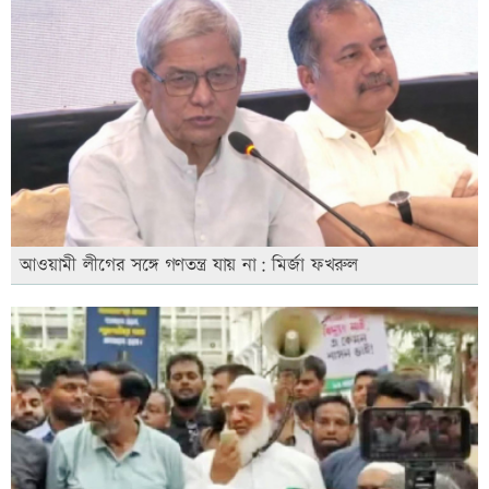
আওয়ামী লীগের সঙ্গে গণতন্ত্র যায় না: মির্জা ফখরুল