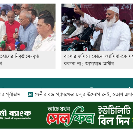
হাসের নিকৃষ্টতম-ঘৃণ্য
বাংলার জমিনে কোনো ফ্যাসিবাদকে সহ
ভী
করবো না: জামায়াত আমীর
প্রধান সম্পাদক:
আফজাল বারী
স
ফেনীর বন্ধ গ্যাসক্ষেত্র চালুর উদ্যোগ নেই, হতাশ এলাকাবাসী
প্রোমিতা আফরিন কর্তৃক সম্পাদিত ও প্রকাশিত
অফিস:
সি-৫০১, ৬ষ্ঠতলা, আল রাজী কমপ্লেক্স, ১৬৬-১৬৭
শহীদ সৈয়দ নজরুল ইসলাম সরণি, পুরানা পল্টন, ঢাকা-১০০০
০২৬ |
আপন দেশ ডটকম
কর্তৃক সর্বসত্ব ® সংরক্ষিত | উন্নয়নে
ইমিথমেকার