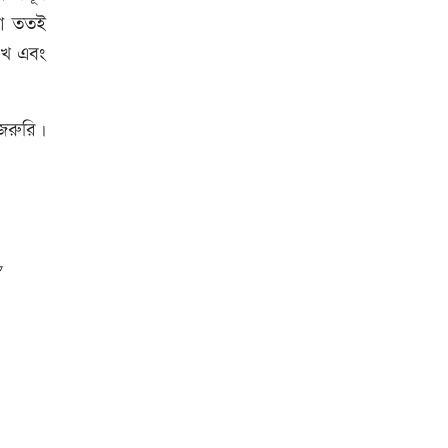
শিক্ষার্থীসহ নিহত ৪
না ততই
েখে এবং
তুচ্ছ ঘটনায় বাকৃবির দুই হলের
শিক্ষার্থীদের সংঘর্ষ, আহত ৪
 জরুরি।