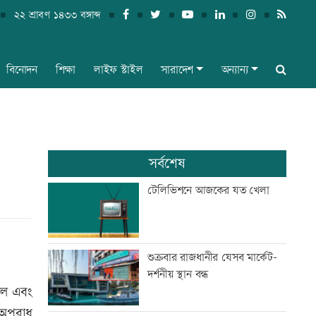
২২ শ্রাবণ ১৪৩৩ বঙ্গাব্দ
বিনোদন
শিক্ষা
লাইফ স্টাইল
সারাদেশ
অন্যান্য
সর্বশেষ
টেলিভিশনে আজকের যত খেলা
শুক্রবার রাজধানীর যেসব মার্কেট-
দর্শনীয় স্থান বন্ধ
মাল এবং
 অপরাধ