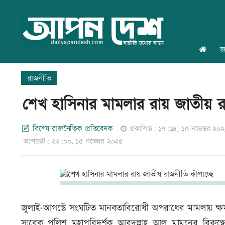
জ
রাজনীতি
শেখ হাসিনার মামলার রায় জাতীয় রা
বিশেষ রাজনৈতিক প্রতিবেদক
প্রকাশিত: ১৭:১৪, ১৫ নভেম্বর ২০
আপডেট: ২২:০০, ১৫ নভেম্বর ২০২৫
জুলাই–আগস্টে সংঘটিত মানবতাবিরোধী অপরাধের মামলায় ক্ষমতাচ্যুত
সাবেক পুলিশ মহাপরিদর্শক আবদুল্লাহ আল মামুনের বিরুদ্