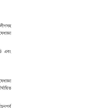
কোরআন-হাদিসে নামাজ না পড়ার
শাস্তি
্রলীগসহ
ধাজ্ঞা
আজ দেশে স্বর্ণের দাম বাড়ল নাকি
কমলো
ূচি এবং
আনসার-ভিডিপির উদ্যোগে সড়ক
সংস্কার
েধাজ্ঞা
আজ অস্ট্রেলিয়ার উদ্দেশ্যে দেশ
র্ঘায়িত
ছাড়বেন শান্তরা
নপূর্ব
রাজধানীতে ট্রেনের ধাক্কায়