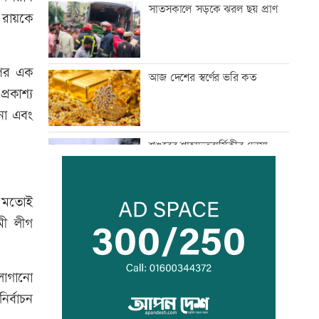
সাতসকালে সড়কে ঝরল ছয় প্রাণ
 রায়কে
 পর এক
আজ দেশের স্বর্ণের ভরি কত
্রকাশ্য
নো এবং
শ্বশুরের শাহাদতবার্ষিকীর দোয়া
মাহফিলে প্রধানমন্ত্রী
র মতোই
প্রাইম মিনিস্টার গোল্ডকাপ ফুটবল
মী লীগ
টুর্নামেন্টে সংঘর্ষ, আহত ২৪
লাগানো
এসএসসির ফলপ্রকাশ ১০ আগস্ট,
ির্বাচন
যেভাবে জানা যাবে