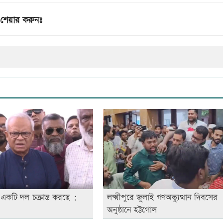
শেয়ার করুনঃ
 একটি দল চক্রান্ত করছে :
লক্ষ্মীপুরে জুলাই গণঅভ্যুত্থান দিবসের
অনুষ্ঠানে হট্টগোল