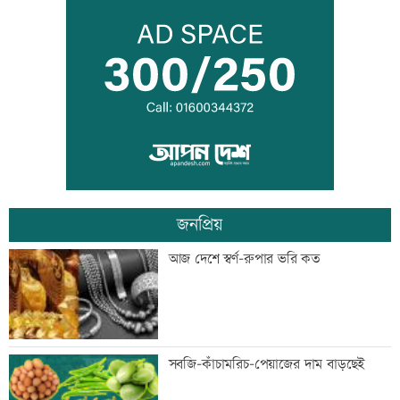
দুদকের মামলায় ঢাকা ব্যাংকের ৪ কর্মকর্তার
কারাদণ্ড
জিয়াউর রহমান দেশে প্রথম সবুজ বিপ্লবের
ডাক দিয়েছিলেন: পরিবেশমন্ত্রী
জনপ্রিয়
প্রথম শ্রেণিতে ভর্তি লটারিতে
আজ দেশে স্বর্ণ-রুপার ভরি কত
মেঘনার ভাঙনরোধে জিও ব্যাগ প্রকল্পে
সবজি-কাঁচামরিচ-পেয়াজের দাম বাড়ছেই
অনিয়ম, এলাকাবাসীর মানববন্ধন