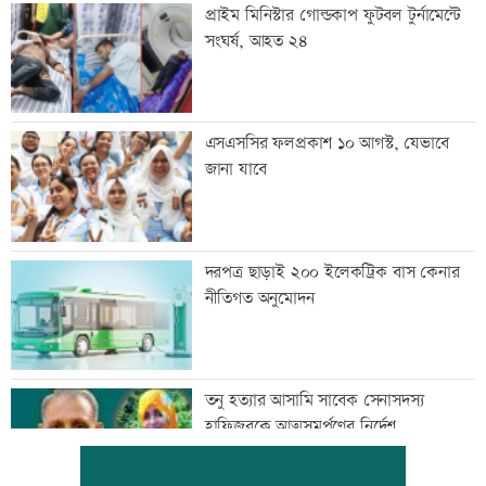
প্রাইম মিনিস্টার গোল্ডকাপ ফুটবল টুর্নামেন্টে
সংঘর্ষ, আহত ২৪
এসএসসির ফলপ্রকাশ ১০ আগস্ট, যেভাবে
জানা যাবে
দরপত্র ছাড়াই ২০০ ইলেকট্রিক বাস কেনার
নীতিগত অনুমোদন
তনু হত্যার আসামি সাবেক সেনাসদস্য
হাফিজুরকে আত্মসমর্পণের নির্দেশ