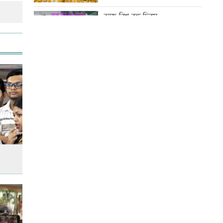
বিএসএফের, প্রতিহত করল বিজিবি
আজ বিশ্ব বন্ধু দিবস
এসএসসির ফলাফল সোমবার,
যেভাবে পাবে পরীক্ষার্থীরা
কোরআন-হাদিসে নামাজ না পড়ার
শাস্তি
সিঙ্গাপুর গেলেন পররাষ্ট্র প্রতিমন্ত্রী
আজ স্বর্ণ-রুপা যে দামে বিক্রি হচ্ছে
মাতারবাড়ি পৌঁছেছেন প্রধানমন্ত্রী
আজ দেশে স্বর্ণের দাম বাড়ল নাকি
কমলো
ইউএস-বাংলা এয়ারলাইন্সে নিয়োগ
বিজ্ঞপ্তি