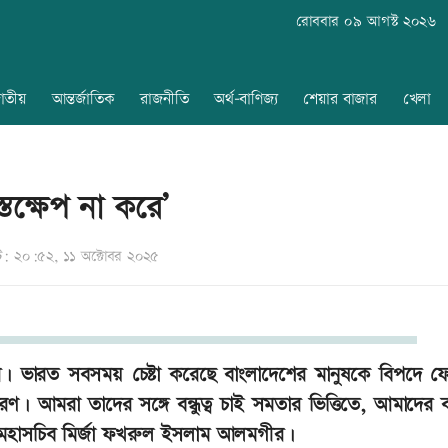
রোববার ০৯ আগস্ট ২০২৬
াতীয়
আন্তর্জাতিক
রাজনীতি
অর্থ-বাণিজ্য
শেয়ার বাজার
খেলা
্তক্ষেপ না করে’
 ২০:৫২, ১১ অক্টোবর ২০২৫
রে। ভারত সবসময় চেষ্টা করেছে বাংলাদেশের মানুষকে বিপদে 
দাহরণ। আমরা তাদের সঙ্গে বন্ধুত্ব চাই সমতার ভিত্তিতে, আমাদের ব
পি মহাসচিব মির্জা ফখরুল ইসলাম আলমগীর।