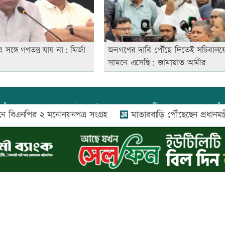
ঙ্গে গণতন্ত্র যায় না: মির্জা
জনগণের দাবি পৌঁছে দিতেই সচিবালয়
সামনে এসেছি: জামায়াত আমীর
প্রধান সম্পাদক:
আফজাল বারী
বিএনপির ২ মনোনয়নপত্র সংগ্রহ
মাতারবাড়ি পৌঁছেছেন প্রধানমন্ত্রী
প্রোমিতা আফরিন কর্তৃক সম্পাদিত ও প্রকাশিত
অফিস:
সি-৫০১, ৬ষ্ঠতলা, আল রাজী কমপ্লেক্স, ১৬৬-১৬৭
শহীদ সৈয়দ নজরুল ইসলাম সরণি, পুরানা পল্টন, ঢাকা-১০০০
০২৬ |
আপন দেশ ডটকম
কর্তৃক সর্বসত্ব ® সংরক্ষিত | উন্নয়নে
ইমিথমেকার