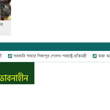
রাজধানীতে ট্রেনের ধাক্কায়
শিক্ষার্থীসহ নিহত ৪
ের
আনসার-ভিডিপির উদ্যোগে সড়ক
সংস্কার
যোগাযোগ:
০২-৫৫১১১৬৬০
,
০১৬০০৩৪৪৩৭০-৭১,
সরকারি সফরে সিঙ্গাপুর গেলেন পররাষ্ট্র প্রতিমন্ত্রী
আজ আন্তর্জাত
নিউজ রুম:
০১৬০০৩৪৪৩৭২,
স্বর্ণের দামে বড় লাফ, আজ থেকেই
বিজ্ঞাপন:
০১৬০০৩৪৪৩৭৩
কার্যকর
E-mail:
apandeshnews@gmail.com
‘জুলাই গণ-অভ্যুত্থান’ দিবসের ছুটি
স.কম
যারা পাবেন না
তুচ্ছ ঘটনায় বাকৃবির দুই হলের