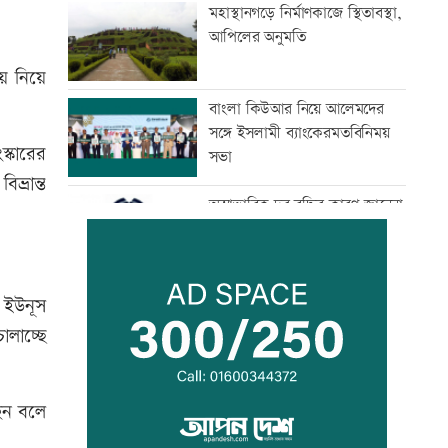
মহাস্থানগড়ে নির্মাণকাজে স্থিতাবস্থা,
আপিলের অনুমতি
ে নিয়ে
বাংলা কিউআর নিয়ে আলেমদের
সঙ্গে ইসলামী ব্যাংকেরমতবিনিময়
স্কারের
সভা
ভ্রান্ত
অস্বাভাবিক দর বৃদ্ধির কারণ জানেনা
ইউনাইটেড ইন্স্যুরেন্স
রাষ্ট্রপতি নির্বাচনে বিএনপির ২
. ইউনূস
মনোনয়নপত্র সংগ্রহ
লাচ্ছে
সূচকের পতনে চলছে লেনদেন
েন বলে