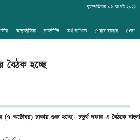
বৃহস্পতিবার ০৬ আগস্ট ২০২৬
াতীয়
আন্তর্জাতিক
রাজনীতি
অর্থ-বাণিজ্য
শেয়ার বাজার
খেলা
য়ের বৈঠক হচ্ছে
বার (৭ অক্টোবর) ঢাকায় শুরু হচ্ছে। চতুর্থ দফার এ বৈঠকে বাংল