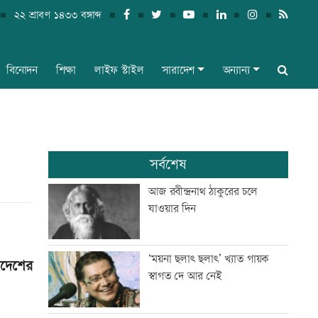
২২ শ্রাবণ ১৪৩৩ বঙ্গাব্দ
বিনোদন
শিক্ষা
লাইফ স্টাইল
সারাদেশ
অন্যান্য
সর্বশেষ
আজ রবীন্দ্রনাথ ঠাকুরের চলে
যাওয়ার দিন
‘ময়না ছলাৎ ছলাৎ’ খ্যাত গায়ক
াদেশের
স্বাগত দে আর নেই