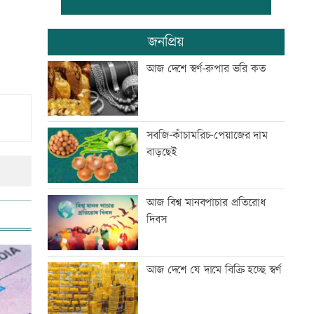
জুলাইয়ে সড়কে ঝরেছে ৪১৬ প্রাণ
জনপ্রিয়
আজ দেশে স্বর্ণ-রুপার ভরি কত
জুলাই স্মৃতি জাদুঘর উন্মুক্ত, প্রথম
দিনেই উপচে পড়া ভিড়
সবজি-কাঁচামরিচ-পেয়াজের দাম
বাড়ছেই
জোড়া গোলে মেসির নতুন রেকর্ড
আজ বিশ্ব মানবপাচার প্রতিরোধ
দিবস
ঢাকার চারপাশের নদীদূষণ রোধে
কর্মপরিকল্পনার নির্দেশ
আজ দেশে যে দামে বিক্রি হচ্ছে স্বর্ণ
গণভোটের রায় বাস্তবায়নে ১১ দলের