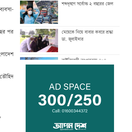
শব্দদূষণে সর্বোচ্চ ২ বছরের জেল
ব্যবসা-
 বছর পর
মেয়েকে নিয়ে বাবার কবরে শ্রদ্ধা
ডা. জুবাইদার
ংলাদেশ
রাষ্ট্রবিরোধী তৎপরতায় ৪০৪
শিক্ষক, ইবি জিয়া পরিষদের নিন্দা
. তৌহিদ
২৩তম রাষ্ট্রপতি নির্বাচন ২০ আগস্ট:
ইসি
ভিসা নিয়ে প্রতারণা, ভারতীয়
হাইকমিশনের সতর্কবার্তা