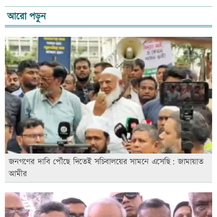
আরো পড়ুন
জনগণের দাবি পৌঁছে দিতেই সচিবালয়ের সামনে এসেছি: জামায়াত
আমীর