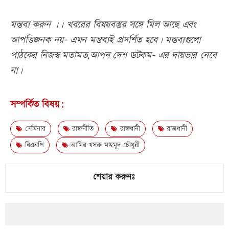
মন্তব্য করুন ।। খবরের বিষয়বস্তুর সঙ্গে মিল আছে এবং
আপত্তিজনক নয়- এমন মন্তব্যই প্রদর্শিত হবে। মন্তব্যগুলো
পাঠকের নিজস্ব মতামত,আপন দেশ ডটকম- এর দায়ভার নেবে
না।
সম্পর্কিত বিষয়:
সেমিনার
রাজনীতি
রাজধানী
রাজধানী
বিএনপি
আমির খসরু মাহমুদ চৌধুরী
শেয়ার করুনঃ