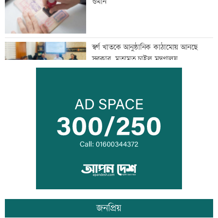
ওমান
স্বর্ণ খাতকে আনুষ্ঠানিক কাঠামোয় আনছে
সরকার, মতামত চাইল মন্ত্রণালয়
গবেষণা-দক্ষতা উন্নয়নে বাংলাদেশ-অস্ট্রেলিয়ার
নতুন উদ্যোগ
বিমানবন্দরে বাড়ছে নিরাপত্তা, বসছে অ্যান্টি-
ড্রোন সিস্টেম
জনপ্রিয়