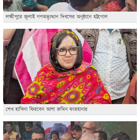
লক্ষ্মীপুরে জুলাই গণঅভ্যুত্থান দিবসের অনুষ্ঠানে হট্টগোল
শেখ হাসিনা ফিরবেন আশা রুমিন ফারহানার