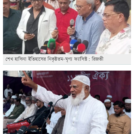
শেখ হাসিনা ইতিহাসের নিকৃষ্টতম-ঘৃণ্য ফ্যাসিস্ট: রিজভী