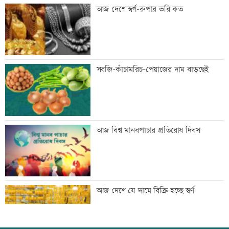
প্রশিক্ষণার্থীদের সনদ দিলো কালীগঞ্জ
আজ দেশে স্বর্ণ-রুপার ভরি কত
পৌরসভা
শেখ হাসিনার কক্ষে ঝুলছে শহীদদের
সবজি-কাঁচামরিচ-পেয়াজের দাম বাড়ছেই
রক্তামাখা জামা
শিশু হত্যায় দুই কিশোরের কারাদন্ড, পাবজি-
আজ বিশ্ব মানবপাচার প্রতিরোধ দিবস
ফ্রি ফায়ার সরাতে বিটিআরসিকে নির্দেশ
জনগণের দাবি পৌঁছে দিতেই সচিবালয়ের
আজ দেশে যে দামে বিক্রি হচ্ছে স্বর্ণ
সামনে এসেছি: জামায়াত আমীর