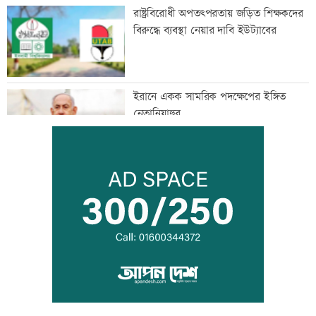
রাষ্ট্রবিরোধী অপতৎপরতায় জড়িত শিক্ষকদের
বিরুদ্ধে ব্যবস্থা নেয়ার দাবি ইউট্যাবের
ইরানে একক সামরিক পদক্ষেপের ইঙ্গিত
নেতানিয়াহুর
হাম উপসর্গে ছয়জনের মৃত্যু
পাঁচদফা দাবিতে বাগেরহাটে ১১ দলীয় ঐক্যের
বিক্ষোভ