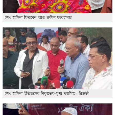
শেখ হাসিনা ফিরবেন আশা রুমিন ফারহানার
শেখ হাসিনা ইতিহাসের নিকৃষ্টতম-ঘৃণ্য ফ্যাসিস্ট: রিজভী