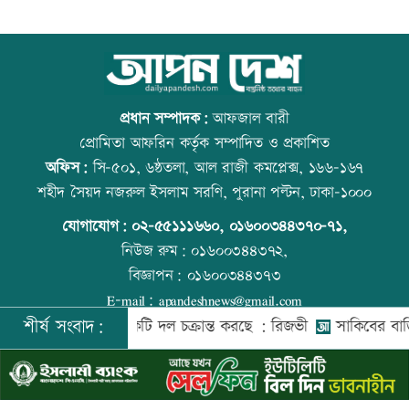
মেয়েকে নিয়ে বাবার কবরে শ্রদ্ধা ডা.
আজ বিশ্ব বন্ধু দিবস
জুবাইদার
প্রধান সম্পাদক:
আফজাল বারী
প্রোমিতা আফরিন কর্তৃক সম্পাদিত ও প্রকাশিত
অফিস:
সি-৫০১, ৬ষ্ঠতলা, আল রাজী কমপ্লেক্স, ১৬৬-১৬৭
রাষ্ট্রবিরোধী তৎপরতায় ৪০৪ শিক্ষক, ইবি
প্রতিমন্ত্রীকে ঘিরে ভাইরাল ভিডিওতে ছবি
শহীদ সৈয়দ নজরুল ইসলাম সরণি, পুরানা পল্টন, ঢাকা-১০০০
জিয়া পরিষদের নিন্দা
জুড়ে অপপ্রচার: এলিন
যোগাযোগ:
০২-৫৫১১১৬৬০
,
০১৬০০৩৪৪৩৭০-৭১,
নিউজ রুম:
০১৬০০৩৪৪৩৭২,
বিজ্ঞাপন:
০১৬০০৩৪৪৩৭৩
২৩তম রাষ্ট্রপতি নির্বাচন ২০ আগস্ট: ইসি
বিশ্ব মাতৃদুগ্ধ দিবস আজ
E-mail:
apandeshnews@gmail.com
শীর্ষ সংবাদ:
ের বিরুদ্ধে একটি দল চক্রান্ত করছে : রিজভী
সাকিবের বাড়িতে হাম
©
২০২৬ |
আপন দেশ ডটকম
কর্তৃক সর্বসত্ব ® সংরক্ষিত | উন্নয়নে
ইমিথমেকারস.কম
ভিসা নিয়ে প্রতারণা, ভারতীয় হাইকমিশনের
কোরআন-হাদিসে নামাজ না পড়ার শাস্তি