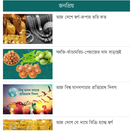
জনপ্রিয়
নিয়োগ পরীক্ষায় অনিয়ম, উত্তাল ভারতের
আজ দেশে স্বর্ণ-রুপার ভরি কত
ঝাড়খণ্ড
আজ রবীন্দ্রনাথ ঠাকুরের চলে যাওয়ার দিন
সবজি-কাঁচামরিচ-পেয়াজের দাম বাড়ছেই
‘ময়না ছলাৎ ছলাৎ’ খ্যাত গায়ক স্বাগত দে
আজ বিশ্ব মানবপাচার প্রতিরোধ দিবস
আর নেই
শব্দদূষণে সর্বোচ্চ ২ বছরের জেল
আজ দেশে যে দামে বিক্রি হচ্ছে স্বর্ণ