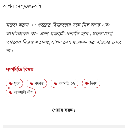
আপন দেশ/জেডআই
মন্তব্য করুন ।। খবরের বিষয়বস্তুর সঙ্গে মিল আছে এবং
আপত্তিজনক নয়- এমন মন্তব্যই প্রদর্শিত হবে। মন্তব্যগুলো
পাঠকের নিজস্ব মতামত,আপন দেশ ডটকম- এর দায়ভার নেবে
না।
সম্পর্কিত বিষয়:
মৃত্যু
বঙ্গবন্ধু
ধানমন্ডি ৩২
দিবস
আওয়ামী লীগ
শেয়ার করুনঃ