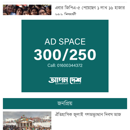
এবার জিপিএ-৫ পেয়েছেন ১ লাখ ১৬ হাজার
৬৭৬ শিক্ষার্থী
এসএসসির ফল প্রকাশ: ৩১২ প্রতিষ্ঠানে কেউ
পাস করেনি
বিশ্ব সিংহ দিবস আজ
জনপ্রিয়
এসএসসির ফল প্রকাশ, পাসের হার ৬২.২৫
ঐতিহাসিক জুলাই গণঅভ্যুত্থান দিবস আজ
শতাংশ