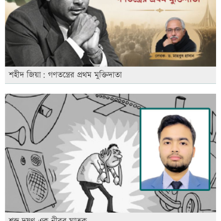
শহীদ জিয়া: গণতন্ত্রের প্রথম মুক্তিদাতা
শব্দ দূষণ এক নীরব ঘাতক