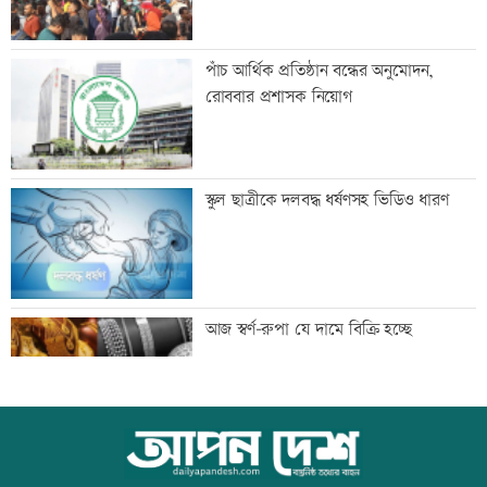
দুপুরের মধ্যে বজ্রসহ বৃষ্টির আভাস
পাঁচ আর্থিক প্রতিষ্ঠান বন্ধের অনুমোদন,
রোববার প্রশাসক নিয়োগ
টেলিভিশনে আজকের যত খেলা
স্কুল ছাত্রীকে দলবদ্ধ ধর্ষণসহ ভিডিও ধারণ
সপ্তাহের শুরুতেই বিশ্ববাজারে বাড়ল তেলের
আজ স্বর্ণ-রুপা যে দামে বিক্রি হচ্ছে
দাম
সোমবার রাজধানীর যেসব দোকান-মার্কেট
ইউএস-বাংলা এয়ারলাইন্সে নিয়োগ বিজ্ঞপ্তি
বন্ধ