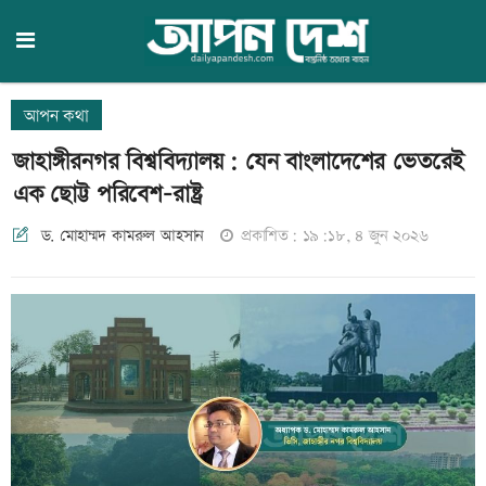
আপন কথা
জাহাঙ্গীরনগর বিশ্ববিদ্যালয়: যেন বাংলাদেশের ভেতরেই
এক ছোট্ট পরিবেশ-রাষ্ট্র
ড. মোহাম্মদ কামরুল আহসান
প্রকাশিত: ১৯:১৮, ৪ জুন ২০২৬