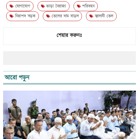
যোগাযোগ
ভাড়া নৈরাজ্য
পরিবহন
নিরাপদ সড়ক
তেলের দাম বাড়ল
জ্বালানী তেল
শেয়ার করুনঃ
আরো পড়ুন