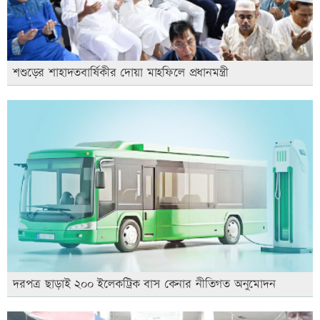
শশুড়ের শাহাদতবার্ষিকীর দোয়া মাহফিলে প্রধানমন্ত্রী
দরপত্র ছাড়াই ২০০ ইলেকট্রিক বাস কেনার নীতিগত অনুমোদন