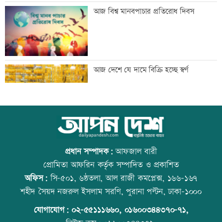
মেঘনার ভাঙনরোধে জিও ব্যাগ প্রকল্পে
আজ বিশ্ব মানবপাচার প্রতিরোধ দিবস
অনিয়ম, এলাকাবাসীর মানববন্ধন
বাংলাদেশি পাঁচ হাজার কৃষি শ্রমিক নেবে
আজ দেশে যে দামে বিক্রি হচ্ছে স্বর্ণ
ওমান
স্বর্ণ খাতকে আনুষ্ঠানিক কাঠামোয় আনছে
আজ বিশ্ব বন্ধু দিবস
সরকার, মতামত চাইল মন্ত্রণালয়
প্রধান সম্পাদক:
আফজাল বারী
প্রোমিতা আফরিন কর্তৃক সম্পাদিত ও প্রকাশিত
অফিস:
সি-৫০১, ৬ষ্ঠতলা, আল রাজী কমপ্লেক্স, ১৬৬-১৬৭
গবেষণা-দক্ষতা উন্নয়নে বাংলাদেশ-অস্ট্রেলিয়ার
প্রতিমন্ত্রীকে ঘিরে ভাইরাল ভিডিওতে ছবি
শহীদ সৈয়দ নজরুল ইসলাম সরণি, পুরানা পল্টন, ঢাকা-১০০০
নতুন উদ্যোগ
জুড়ে অপপ্রচার: এলিন
যোগাযোগ:
০২-৫৫১১১৬৬০
,
০১৬০০৩৪৪৩৭০-৭১,