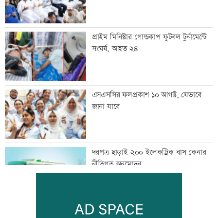
প্রাইম মিনিস্টার গোল্ডকাপ ফুটবল টুর্নামেন্টে
সংঘর্ষ, আহত ২৪
এসএসসির ফলপ্রকাশ ১০ আগস্ট, যেভাবে
জানা যাবে
দরপত্র ছাড়াই ২০০ ইলেকট্রিক বাস কেনার
নীতিগত অনুমোদন
তনু হত্যার আসামি সাবেক সেনাসদস্য