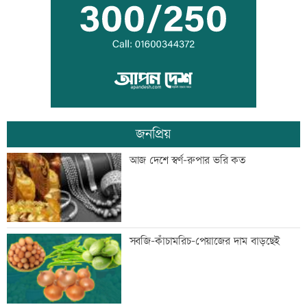
হাফিজুরকে আত্মসমর্পণের নির্দেশ
দুদকের মামলায় ঢাকা ব্যাংকের ৪ কর্মকর্তার
কারাদণ্ড
জনপ্রিয়
জিয়াউর রহমান দেশে প্রথম সবুজ বিপ্লবের
আজ দেশে স্বর্ণ-রুপার ভরি কত
ডাক দিয়েছিলেন: পরিবেশমন্ত্রী
প্রথম শ্রেণিতে ভর্তি লটারিতে
সবজি-কাঁচামরিচ-পেয়াজের দাম বাড়ছেই