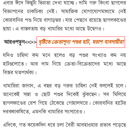
এবার ঈদে কিছুটা ভিন্নতা দেখা যাচ্ছে। দামি গরু কিংবা ছাগলের
বিজ্ঞাপনের চাকচিক্য নেই। সামাজিক যোগাযোগমাধ্যমে নেই
কোরবানির পশু নিয়ে বাগাড়ম্বর। যার পেছনে রয়েছে ছাগলকাণ্ডের
ছায়া। এ বাস্তবতায় বড় খামারির মধ্যে আছে উদ্বেগও।
আরওপড়ুন<<>>
বৃষ্টিতে ক্রেতাশূন্য পশুর হাট, হতাশ ব্যবসায়ীরা
যদিও চাহিদা কম মনে হলেও বড় পশুর সংখ্যাও কম নয়
হাটগুলোতে। আর দাম নিয়ে ক্রেতা-বিক্রেতাদের মধ্যে আছে
বিস্তর মতপার্থক্য।
খামারিরা জানান, এ বছর বড় গরুর চাহিদা নেই বললেই চলে।
অনেকেই সস্তা ও ছোট পশুর দিকেই ঝুঁকছেন। সব মিলিয়ে
ছাগলকাণ্ডের রেশ গিয়ে ঠেকেছে গোয়ালঘরে। কোরবানির হাটের
দরকষাকষিতে, এমনকি খামারির সংসারেও।
এদিকে, গত কয়েকদিন ধরে চলা বৈরী আবহাওয়ার প্রভাব পড়েছে