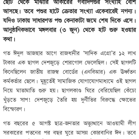
ছোট থেকে মাঝারি আকারের গবাদিপশুর সংখ্যাই বেশি
আসছে। তবে পশুর হাটে ক্রেতার সংখ্যা একেবারেই নগন্য।
যদিও ঢাকায় সাধারণত পশু কেনাকাটা জমে শেষ দিকে এসে।
আনুষ্ঠানিকভাবে মঙ্গলবার (৩ জুন) থেকে হাট শুরু হওয়ার
কথা।
গত ঈদুল আজহার আগে রাজধানীর ‘সাদিক এগ্রো’র ১২ লাখ
টাকার এক ছাগল দেশজুড়ে শোরগোল ফেলেছিল। সেই ছাগলটি
কিনেছিলেন জাতীয় রাজস্ব বোর্ডের (এনবিআর) এক ঊর্ধ্বতন
কর্মকর্তার ছেলে। মুহূর্তেই সামাজিক যোগাযোগমাধ্যমে ওই ছাগল
নিয়ে মাতামাতি শুরু হয়। ছাগলকাণ্ড ঘিরে বেরিয়েছিল কেঁচো
খুঁড়তে সাপ! দেশজুড়ে তৈরি হয় দুর্নীতির বিরুদ্ধে ক্ষোভের
বিস্ফোরণ।
গত বছরের ৫ আগস্ট ছাত্র-জনতার অভ্যুত্থানে আওয়ামী লীগ
সরকারের পতনের পর বছর ঘুরে আসন্ন কোরবানির ঈদ। তবে