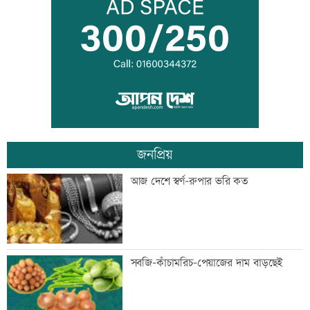
তনু হত্যার আসামি সাবেক সেনাসদস্য
হাফিজুরকে আত্মসমর্পণের নির্দেশ
দুদকের মামলায় ঢাকা ব্যাংকের ৪ কর্মকর্তার
কারাদণ্ড
জনপ্রিয়
জিয়াউর রহমান দেশে প্রথম সবুজ বিপ্লবের
আজ দেশে স্বর্ণ-রুপার ভরি কত
ডাক দিয়েছিলেন: পরিবেশমন্ত্রী
প্রথম শ্রেণিতে ভর্তি লটারিতে
সবজি-কাঁচামরিচ-পেয়াজের দাম বাড়ছেই