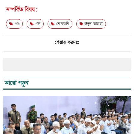
সম্পর্কিত বিষয়:
পশু
গরু
কোরবানি
ঈদুল আজহা
শেয়ার করুনঃ
আরো পড়ুন