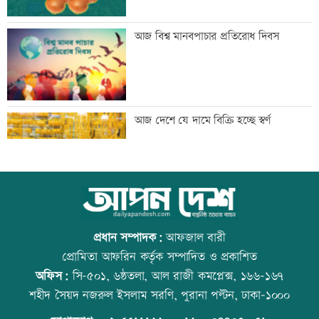
মেঘনার ভাঙনরোধে জিও ব্যাগ প্রকল্পে
আজ বিশ্ব মানবপাচার প্রতিরোধ দিবস
অনিয়ম, এলাকাবাসীর মানববন্ধন
বাংলাদেশি পাঁচ হাজার কৃষি শ্রমিক নেবে
আজ দেশে যে দামে বিক্রি হচ্ছে স্বর্ণ
ওমান
স্বর্ণ খাতকে আনুষ্ঠানিক কাঠামোয় আনছে
আজ বিশ্ব বন্ধু দিবস
সরকার, মতামত চাইল মন্ত্রণালয়
প্রধান সম্পাদক:
আফজাল বারী
প্রোমিতা আফরিন কর্তৃক সম্পাদিত ও প্রকাশিত
অফিস:
সি-৫০১, ৬ষ্ঠতলা, আল রাজী কমপ্লেক্স, ১৬৬-১৬৭
গবেষণা-দক্ষতা উন্নয়নে বাংলাদেশ-অস্ট্রেলিয়ার
প্রতিমন্ত্রীকে ঘিরে ভাইরাল ভিডিওতে ছবি
শহীদ সৈয়দ নজরুল ইসলাম সরণি, পুরানা পল্টন, ঢাকা-১০০০
নতুন উদ্যোগ
জুড়ে অপপ্রচার: এলিন