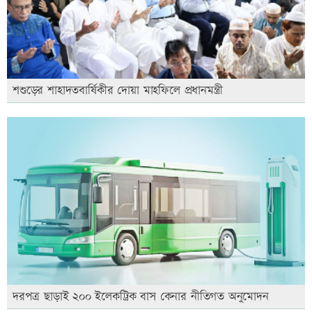
শশুড়ের শাহাদতবার্ষিকীর দোয়া মাহফিলে প্রধানমন্ত্রী
দরপত্র ছাড়াই ২০০ ইলেকট্রিক বাস কেনার নীতিগত অনুমোদন