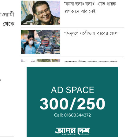
‘ময়না ছলাৎ ছলাৎ’ খ্যাত গায়ক
স্বাগত দে আর নেই
আওয়ামী
ি থেকে
শব্দদূষণে সর্বোচ্চ ২ বছরের জেল
মেয়েকে নিয়ে বাবার কবরে শ্রদ্ধা
ডা. জুবাইদার
রাষ্ট্রবিরোধী তৎপরতায় ৪০৪
শিক্ষক, ইবি জিয়া পরিষদের নিন্দা
২৩তম রাষ্ট্রপতি নির্বাচন ২০ আগস্ট:
ইসি