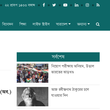
২২ শ্রাবণ ১৪৩৩ বঙ্গাব্দ
বিনোদন
শিক্ষা
লাইফ স্টাইল
সারাদেশ
অন্যান্য
সর্বশেষ
নিয়োগ পরীক্ষায় অনিয়ম, উত্তাল
ভারতের ঝাড়খণ্ড
আজ রবীন্দ্রনাথ ঠাকুরের চলে
. (অব.)
যাওয়ার দিন