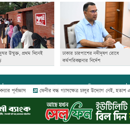
দুঘর উন্মুক্ত, প্রথম দিনেই
ঢাকার চারপাশের নদীদূষণ রোধে
ড়
কর্মপরিকল্পনার নির্দেশ
প্রধান সম্পাদক:
আফজাল বারী
পূর্বাভাস
ফেনীর বন্ধ গ্যাসক্ষেত্র চালুর উদ্যোগ নেই, হতাশ এলাকা
প্রোমিতা আফরিন কর্তৃক সম্পাদিত ও প্রকাশিত
অফিস:
সি-৫০১, ৬ষ্ঠতলা, আল রাজী কমপ্লেক্স, ১৬৬-১৬৭
শহীদ সৈয়দ নজরুল ইসলাম সরণি, পুরানা পল্টন, ঢাকা-১০০০
০২৬ |
আপন দেশ ডটকম
কর্তৃক সর্বসত্ব ® সংরক্ষিত | উন্নয়নে
ইমিথমেকার