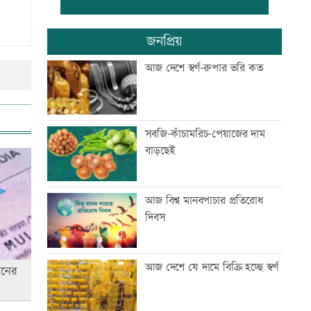
ভিসা নিয়ে প্রতারণা, ভারতীয়
জনপ্রিয়
হাইকমিশনের সতর্কবার্তা
আজ দেশে স্বর্ণ-রুপার ভরি কত
জুলাইয়ে সড়কে ঝরেছে ৪১৬ প্রাণ
সবজি-কাঁচামরিচ-পেয়াজের দাম
বাড়ছেই
জুলাই স্মৃতি জাদুঘর উন্মুক্ত, প্রথম
দিনেই উপচে পড়া ভিড়
আজ বিশ্ব মানবপাচার প্রতিরোধ
দিবস
জোড়া গোলে মেসির নতুন রেকর্ড
আজ দেশে যে দামে বিক্রি হচ্ছে স্বর্ণ
শনের
ঢাকার চারপাশের নদীদূষণ রোধে