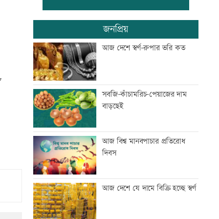
রাষ্ট্রবিরোধী অপতৎপরতায় জড়িত
জনপ্রিয়
শিক্ষকদের বিরুদ্ধে ব্যবস্থা নেয়ার
দাবি ইউট্যাবের
আজ দেশে স্বর্ণ-রুপার ভরি কত
ইরানে একক সামরিক পদক্ষেপের
ইঙ্গিত নেতানিয়াহুর
সবজি-কাঁচামরিচ-পেয়াজের দাম
বাড়ছেই
হাম উপসর্গে ছয়জনের মৃত্যু
আজ বিশ্ব মানবপাচার প্রতিরোধ
দিবস
পাঁচদফা দাবিতে বাগেরহাটে ১১
দলীয় ঐক্যের বিক্ষোভ
আজ দেশে যে দামে বিক্রি হচ্ছে স্বর্ণ
নিয়োগ পরীক্ষায় অনিয়ম, উত্তাল