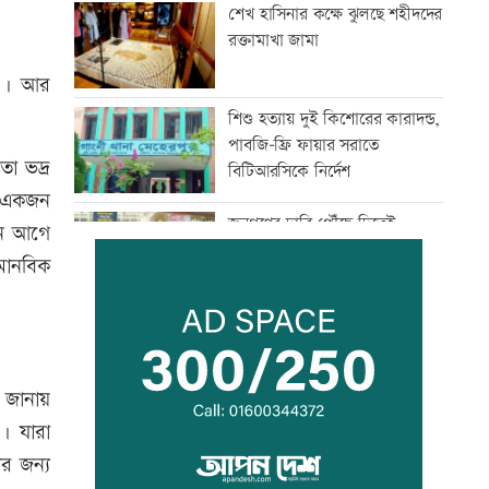
শেখ হাসিনার কক্ষে ঝুলছে শহীদদের
রক্তামাখা জামা
ের। আর
শিশু হত্যায় দুই কিশোরের কারাদন্ড,
পাবজি-ফ্রি ফায়ার সরাতে
ো ভদ্র
বিটিআরসিকে নির্দেশ
দ একজন
জনগণের দাবি পৌঁছে দিতেই
িন আগে
সচিবালয়ের সামনে এসেছি:
মানবিক
জামায়াত আমীর
গ্যাস সরবরাহ স্বাভাবিক হবে দুই-
তিনদিনের মধ্যে: মন্ত্রী
 জানায়
। যারা
সাংবাদিকের ওপর হামলার
প্রতিবাদে কুড়িগ্রামে মানববন্ধন
র জন্য