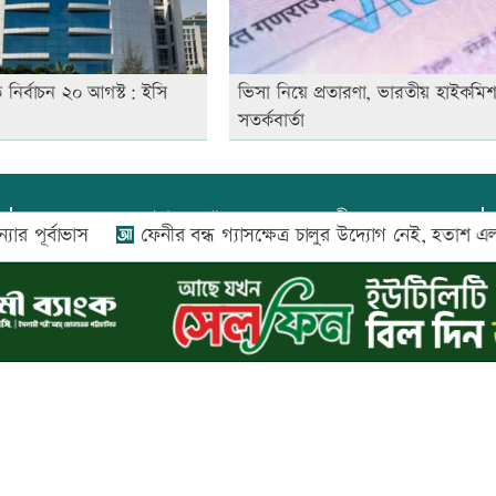
ি নির্বাচন ২০ আগস্ট: ইসি
ভিসা নিয়ে প্রতারণা, ভারতীয় হাইকমি
সতর্কবার্তা
প্রধান সম্পাদক:
আফজাল বারী
্বাভাস
ফেনীর বন্ধ গ্যাসক্ষেত্র চালুর উদ্যোগ নেই, হতাশ এলাকাবা
প্রোমিতা আফরিন কর্তৃক সম্পাদিত ও প্রকাশিত
অফিস:
সি-৫০১, ৬ষ্ঠতলা, আল রাজী কমপ্লেক্স, ১৬৬-১৬৭
শহীদ সৈয়দ নজরুল ইসলাম সরণি, পুরানা পল্টন, ঢাকা-১০০০
০২৬ |
আপন দেশ ডটকম
কর্তৃক সর্বসত্ব ® সংরক্ষিত | উন্নয়নে
ইমিথমেকার