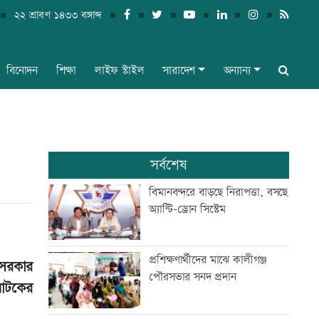
২২ শ্রাবণ ১৪৩৩ বঙ্গাব্দ
বিনোদন
শিক্ষা
লাইফ স্টাইল
সারাদেশ
অন্যান্য
সর্বশেষ
বিমানবন্দরে বাড়ছে নিরাপত্তা, বসছে
অ্যান্টি-ড্রোন সিস্টেম
প্রশিক্ষণার্থীদের মাঝে কালীগঞ্জ
 সরকার
পৌরসভার সনদ প্রদান
নাটকের