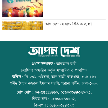
বাংলাদেশি পাঁচ হাজার কৃষি শ্রমিক নেবে
আজ দেশে যে দামে বিক্রি হচ্ছে স্বর্ণ
ওমান
স্বর্ণ খাতকে আনুষ্ঠানিক কাঠামোয় আনছে
আজ বিশ্ব বন্ধু দিবস
সরকার, মতামত চাইল মন্ত্রণালয়
প্রধান সম্পাদক:
আফজাল বারী
প্রোমিতা আফরিন কর্তৃক সম্পাদিত ও প্রকাশিত
অফিস:
সি-৫০১, ৬ষ্ঠতলা, আল রাজী কমপ্লেক্স, ১৬৬-১৬৭
গবেষণা-দক্ষতা উন্নয়নে বাংলাদেশ-অস্ট্রেলিয়ার
প্রতিমন্ত্রীকে ঘিরে ভাইরাল ভিডিওতে ছবি
শহীদ সৈয়দ নজরুল ইসলাম সরণি, পুরানা পল্টন, ঢাকা-১০০০
নতুন উদ্যোগ
জুড়ে অপপ্রচার: এলিন
যোগাযোগ:
০২-৫৫১১১৬৬০
,
০১৬০০৩৪৪৩৭০-৭১,
নিউজ রুম:
০১৬০০৩৪৪৩৭২,
বিজ্ঞাপন:
০১৬০০৩৪৪৩৭৩
বিমানবন্দরে বাড়ছে নিরাপত্তা, বসছে অ্যান্টি-