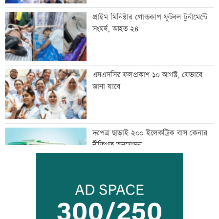
প্রাইম মিনিস্টার গোল্ডকাপ ফুটবল টুর্নামেন্টে
সংঘর্ষ, আহত ২৪
এসএসসির ফলপ্রকাশ ১০ আগস্ট, যেভাবে
জানা যাবে
দরপত্র ছাড়াই ২০০ ইলেকট্রিক বাস কেনার
নীতিগত অনুমোদন
তনু হত্যার আসামি সাবেক সেনাসদস্য
হাফিজুরকে আত্মসমর্পণের নির্দেশ