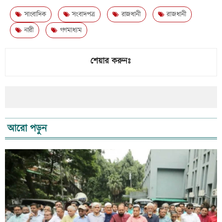
সাংবাদিক
সংবাদপত্র
রাজধানী
রাজধানী
নারী
গণমাধ্যম
শেয়ার করুনঃ
আরো পড়ুন