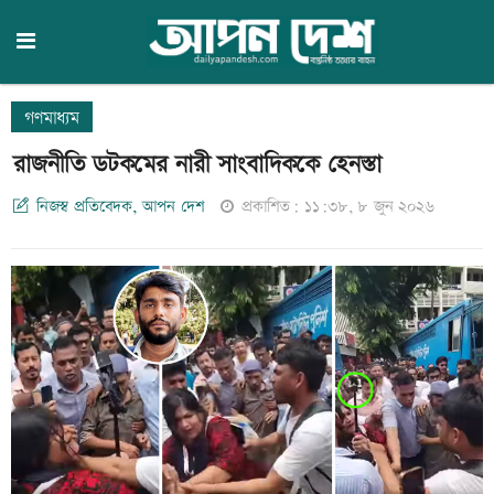
গণমাধ্যম
রাজনীতি ডটকমের নারী সাংবাদিককে হেনস্তা
নিজস্ব প্রতিবেদক, আপন দেশ
প্রকাশিত: ১১:৩৮, ৮ জুন ২০২৬