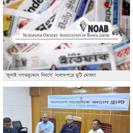
‘জুলাই গণঅভ্যুত্থান দিবসে’ সংবাদপত্রে ছুটি ঘোষণা