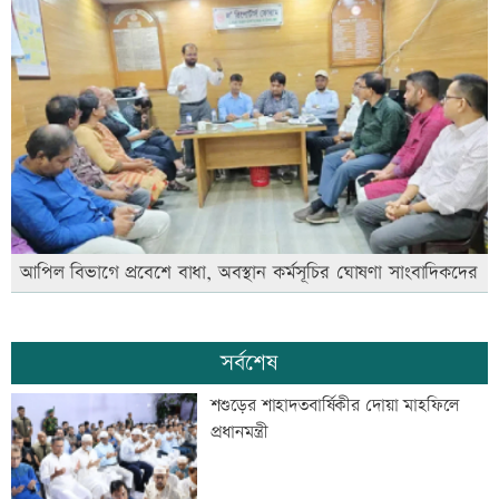
আপিল বিভাগে প্রবেশে বাধা, অবস্থান কর্মসূচির ঘোষণা সাংবাদিকদের
সর্বশেষ
শশুড়ের শাহাদতবার্ষিকীর দোয়া মাহফিলে
প্রধানমন্ত্রী