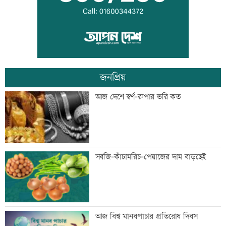
দুদকের মামলায় ঢাকা ব্যাংকের ৪ কর্মকর্তার
কারাদণ্ড
জনপ্রিয়
জিয়াউর রহমান দেশে প্রথম সবুজ বিপ্লবের
আজ দেশে স্বর্ণ-রুপার ভরি কত
ডাক দিয়েছিলেন: পরিবেশমন্ত্রী
প্রথম শ্রেণিতে ভর্তি লটারিতে
সবজি-কাঁচামরিচ-পেয়াজের দাম বাড়ছেই
মেঘনার ভাঙনরোধে জিও ব্যাগ প্রকল্পে
আজ বিশ্ব মানবপাচার প্রতিরোধ দিবস
অনিয়ম, এলাকাবাসীর মানববন্ধন