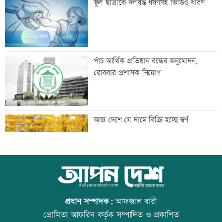
স্কুল ছাত্রীকে দলবদ্ধ ধর্ষণসহ ভিডিও ধারণ
হাসিনার নির্দেশে সালাহউদ্দিন আহমদকে গুম
পাঁচ আর্থিক প্রতিষ্ঠান বন্ধের অনুমোদন,
করা হয়: তদন্ত
রোববার প্রশাসক নিয়োগ
তরুণদের নেতৃত্বেই প্রযুক্তিনির্ভর উন্নয়ন হবে:
আজ দেশে যে দামে বিক্রি হচ্ছে স্বর্ণ
তথ্যপ্রযুক্তিমন্ত্রী
লক্ষ্মীপুর জেলা প্রশাসনের ১৪ কর্মকর্তা-
আজ বিশ্ব বন্ধু দিবস
কর্মচারীর বিদায়ী সংবর্ধনা
প্রধান সম্পাদক:
আফজাল বারী
প্রোমিতা আফরিন কর্তৃক সম্পাদিত ও প্রকাশিত