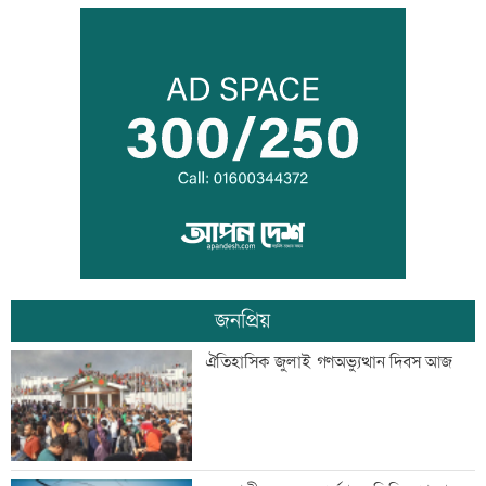
ইউএনওদের মানুষের কল্যাণে কাজ করার
আহবান প্রধানমন্ত্রীর
কালীগঞ্জে ৩ মাদকসেবীকে কারাদণ্ড
জনপ্রিয়
স্বেচ্ছাসেবী ফোরামের মাসব্যাপী আবৃত্তি
ঐতিহাসিক জুলাই গণঅভ্যুত্থান দিবস আজ
চিত্রাঙ্কন প্রতিযোগিতা
শাক ধুতে গিয়ে গৃহবধূর মৃত্যু