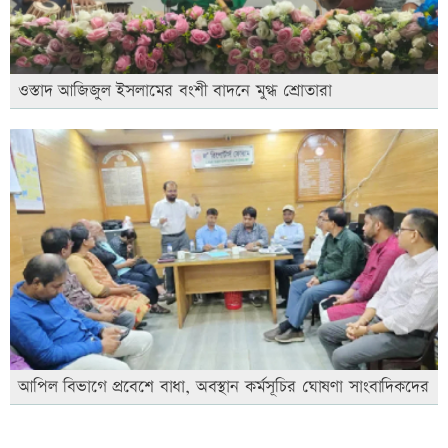
ওস্তাদ আজিজুল ইসলামের বংশী বাদনে মুগ্ধ শ্রোতারা
আপিল বিভাগে প্রবেশে বাধা, অবস্থান কর্মসূচির ঘোষণা সাংবাদিকদের