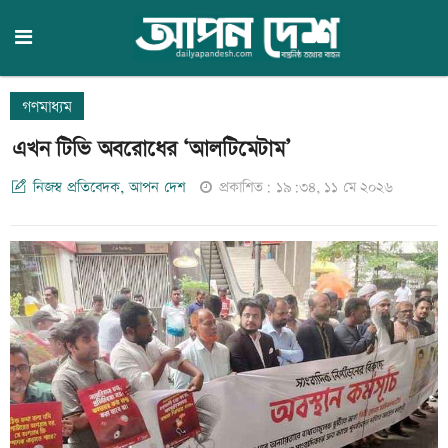
গণমাধ্যম
এখন টিভি অবরোধের ‘আলটিমেটাম’
নিজস্ব প্রতিবেদক, আপন দেশ
প্রকাশিত: ১৯:৩৪, ১১ মে ২০২৬