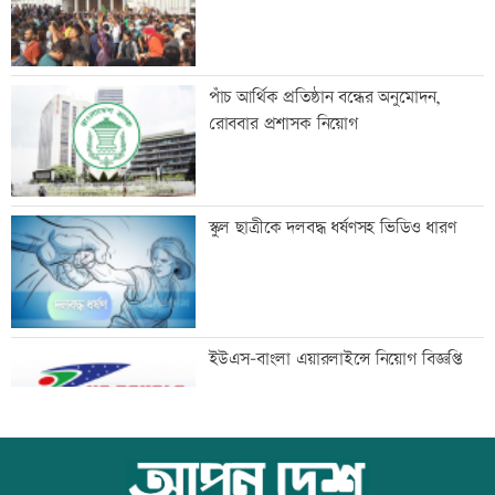
এসএসসির ফলাফল পুনর্নিরীক্ষণের আবেদন
পাঁচ আর্থিক প্রতিষ্ঠান বন্ধের অনুমোদন,
করবেন যেভাবে
রোববার প্রশাসক নিয়োগ
তিন আর্থিক প্রতিষ্ঠানের লেনদেন সাময়িক বন্ধ
স্কুল ছাত্রীকে দলবদ্ধ ধর্ষণসহ ভিডিও ধারণ
নাছিমা কাদির মোল্লা স্কুলের সবাই পেল
ইউএস-বাংলা এয়ারলাইন্সে নিয়োগ বিজ্ঞপ্তি
জিপিএ-৫
দেড় ঘণ্টায় ৩৪৩ কোটি টাকার লেনদেন
আজ স্বর্ণ-রুপা যে দামে বিক্রি হচ্ছে