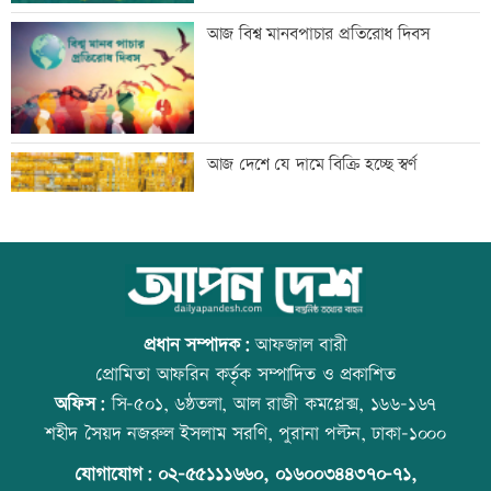
মেঘনার ভাঙনরোধে জিও ব্যাগ প্রকল্পে
আজ বিশ্ব মানবপাচার প্রতিরোধ দিবস
অনিয়ম, এলাকাবাসীর মানববন্ধন
বাংলাদেশি পাঁচ হাজার কৃষি শ্রমিক নেবে
আজ দেশে যে দামে বিক্রি হচ্ছে স্বর্ণ
ওমান
স্বর্ণ খাতকে আনুষ্ঠানিক কাঠামোয় আনছে
আজ বিশ্ব বন্ধু দিবস
সরকার, মতামত চাইল মন্ত্রণালয়
প্রধান সম্পাদক:
আফজাল বারী
প্রোমিতা আফরিন কর্তৃক সম্পাদিত ও প্রকাশিত
অফিস:
সি-৫০১, ৬ষ্ঠতলা, আল রাজী কমপ্লেক্স, ১৬৬-১৬৭
গবেষণা-দক্ষতা উন্নয়নে বাংলাদেশ-অস্ট্রেলিয়ার
প্রতিমন্ত্রীকে ঘিরে ভাইরাল ভিডিওতে ছবি
শহীদ সৈয়দ নজরুল ইসলাম সরণি, পুরানা পল্টন, ঢাকা-১০০০
নতুন উদ্যোগ
জুড়ে অপপ্রচার: এলিন
যোগাযোগ:
০২-৫৫১১১৬৬০
,
০১৬০০৩৪৪৩৭০-৭১,