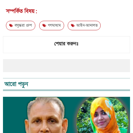
সম্পর্কিত বিষয়:
বসুন্ধরা গ্রুপ
গণমাধ্যম
আইন-আদালত
শেয়ার করুনঃ
আরো পড়ুন