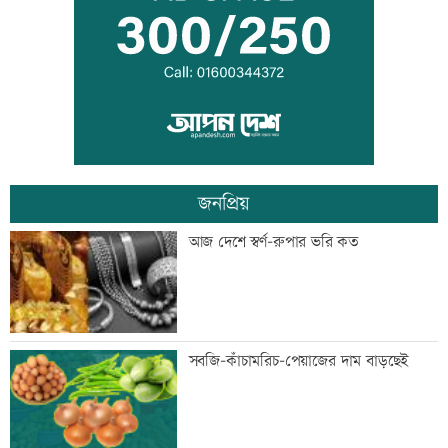
হাফিজুরকে আত্মসমর্পণের নির্দেশ
দুদকের মামলায় ঢাকা ব্যাংকের ৪ কর্মকর্তার
কারাদণ্ড
জনপ্রিয়
জিয়াউর রহমান দেশে প্রথম সবুজ বিপ্লবের
আজ দেশে স্বর্ণ-রুপার ভরি কত
ডাক দিয়েছিলেন: পরিবেশমন্ত্রী
প্রথম শ্রেণিতে ভর্তি লটারিতে
সবজি-কাঁচামরিচ-পেয়াজের দাম বাড়ছেই