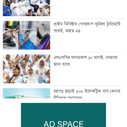
প্রাইম মিনিস্টার গোল্ডকাপ ফুটবল টুর্নামেন্টে
সংঘর্ষ, আহত ২৪
এসএসসির ফলপ্রকাশ ১০ আগস্ট, যেভাবে
জানা যাবে
দরপত্র ছাড়াই ২০০ ইলেকট্রিক বাস কেনার
নীতিগত অনুমোদন
তনু হত্যার আসামি সাবেক সেনাসদস্য