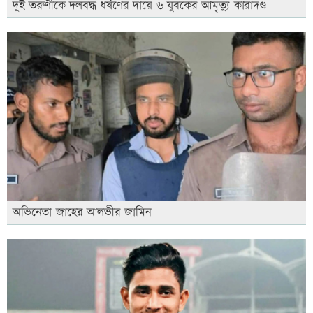
দুই তরুণীকে দলবদ্ধ ধর্ষণের দায়ে ৬ যুবকের আমৃত্যু কারাদণ্ড
অভিনেতা জাহের আলভীর জামিন