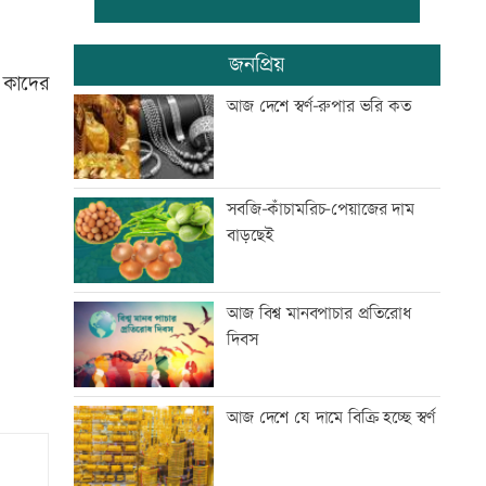
রাষ্ট্রবিরোধী অপতৎপরতায় জড়িত
জনপ্রিয়
শিক্ষকদের বিরুদ্ধে ব্যবস্থা নেয়ার
 কাদের
দাবি ইউট্যাবের
আজ দেশে স্বর্ণ-রুপার ভরি কত
ইরানে একক সামরিক পদক্ষেপের
ইঙ্গিত নেতানিয়াহুর
সবজি-কাঁচামরিচ-পেয়াজের দাম
বাড়ছেই
হাম উপসর্গে ছয়জনের মৃত্যু
আজ বিশ্ব মানবপাচার প্রতিরোধ
দিবস
পাঁচদফা দাবিতে বাগেরহাটে ১১
দলীয় ঐক্যের বিক্ষোভ
আজ দেশে যে দামে বিক্রি হচ্ছে স্বর্ণ
নিয়োগ পরীক্ষায় অনিয়ম, উত্তাল