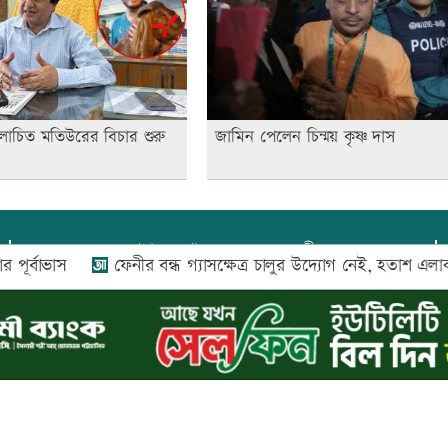
োচিত মতিউরের বিচার শুরু
জামিন পেলেন চিন্ময় কৃষ্ণ দাস
প্রধান সম্পাদক:
আফজাল বারী
াস
ফেনীর বন্ধ গ্যাসক্ষেত্র চালুর উদ্যোগ নেই, হতাশ এলাকাবাসী
প্রোমিতা আফরিন কর্তৃক সম্পাদিত ও প্রকাশিত
অফিস:
সি-৫০১, ৬ষ্ঠতলা, আল রাজী কমপ্লেক্স, ১৬৬-১৬৭
শহীদ সৈয়দ নজরুল ইসলাম সরণি, পুরানা পল্টন, ঢাকা-১০০০
০২৬ |
আপন দেশ ডটকম
কর্তৃক সর্বসত্ব ® সংরক্ষিত | উন্নয়নে
ইমিথমেকার