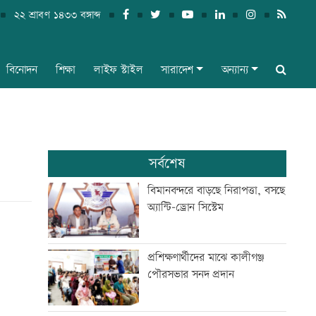
২২ শ্রাবণ ১৪৩৩ বঙ্গাব্দ
বিনোদন
শিক্ষা
লাইফ স্টাইল
সারাদেশ
অন্যান্য
সর্বশেষ
বিমানবন্দরে বাড়ছে নিরাপত্তা, বসছে
অ্যান্টি-ড্রোন সিস্টেম
প্রশিক্ষণার্থীদের মাঝে কালীগঞ্জ
পৌরসভার সনদ প্রদান