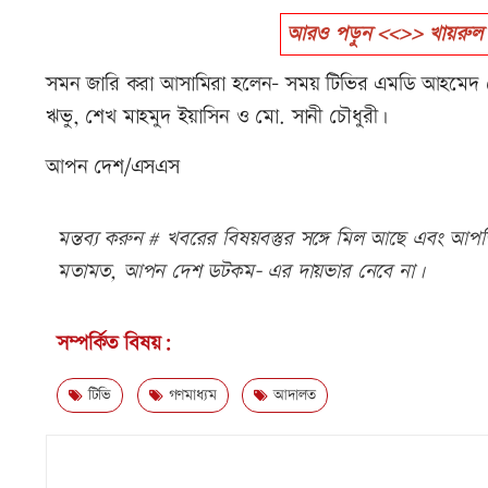
আরও পড়ুন <<>> খায়রুল হকে
সমন জারি করা আসামিরা হলেন- সময় টিভির এমডি আহমেদ জো
ঋভু, শেখ মাহমুদ ইয়াসিন ও মো. সানী চৌধুরী।
আপন দেশ/এসএস
মন্তব্য করুন # খবরের বিষয়বস্তুর সঙ্গে মিল আছে এবং আপত্ত
মতামত, আপন দেশ ডটকম- এর দায়ভার নেবে না।
সম্পর্কিত বিষয়:
টিভি
গণমাধ্যম
আদালত