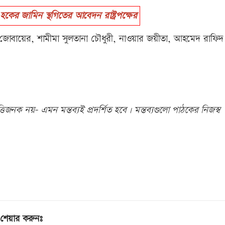
র জামিন স্থগিতের আবেদন রাষ্ট্রপক্ষের
বায়ের, শামীমা সুলতানা চৌধুরী, নাওয়ার জয়ীতা, আহমেদ রাফিদ
িজনক নয়- এমন মন্তব্যই প্রদর্শিত হবে। মন্তব্যগুলো পাঠকের নিজস্ব
শেয়ার করুনঃ