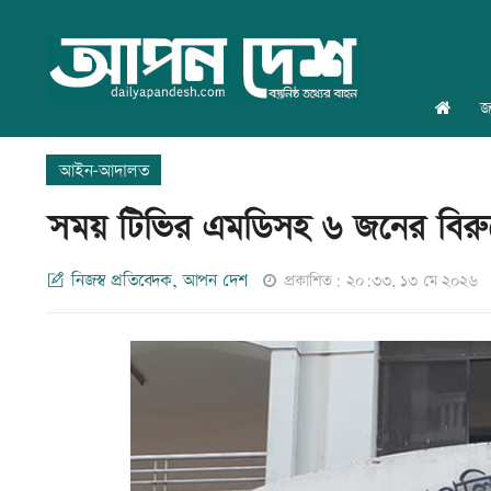
জ
আইন-আদালত
সময় টিভির এমডিসহ ৬ জনের বিরুদ
নিজস্ব প্রতিবেদক, আপন দেশ
প্রকাশিত: ২০:৩৩, ১৩ মে ২০২৬