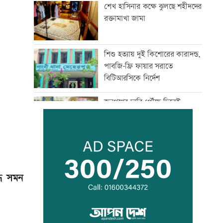
শেখ হাসিনার কক্ষে ঝুলছে শহীদদের
রক্তামাখা জামা
শিশু হত্যায় দুই কিশোরের কারাদন্ড,
পাবজি-ফ্রি ফায়ার সরাতে
বিটিআরসিকে নির্দেশ
জনগণের দাবি পৌঁছে দিতেই
সচিবালয়ের সামনে এসেছি:
জামায়াত আমীর
গ্যাস সরবরাহ স্বাভাবিক হবে দুই-
তিনদিনের মধ্যে: মন্ত্রী
ধে সমন
সাংবাদিকের ওপর হামলার
প্রতিবাদে কুড়িগ্রামে মানববন্ধন