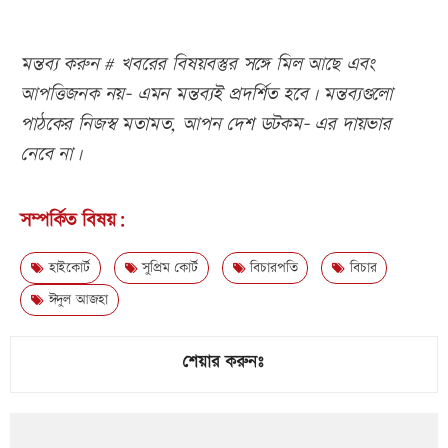
মন্তব্য করুন # খবরের বিষয়বস্তুর সঙ্গে মিল আছে এবং
আপত্তিজনক নয়- এমন মন্তব্যই প্রদর্শিত হবে। মন্তব্যগুলো
পাঠকের নিজস্ব মতামত, আপন দেশ ডটকম- এর দায়ভার
নেবে না।
সম্পর্কিত বিষয়:
হাইকোর্ট
সুপ্রিম কোর্ট
বিচারপতি
বিচার
ঈদুল আজহা
শেয়ার করুনঃ