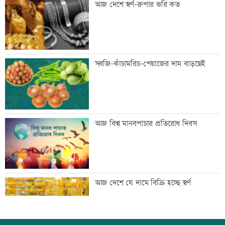
আজ দেশে স্বর্ণ-রুপার ভরি কত
ডাক দিয়েছিলেন: পরিবেশমন্ত্রী
প্রথম শ্রেণিতে ভর্তি লটারিতে
সবজি-কাঁচামরিচ-পেয়াজের দাম বাড়ছেই
মেঘনার ভাঙনরোধে জিও ব্যাগ প্রকল্পে
আজ বিশ্ব মানবপাচার প্রতিরোধ দিবস
অনিয়ম, এলাকাবাসীর মানববন্ধন
বাংলাদেশি পাঁচ হাজার কৃষি শ্রমিক নেবে
আজ দেশে যে দামে বিক্রি হচ্ছে স্বর্ণ
ওমান