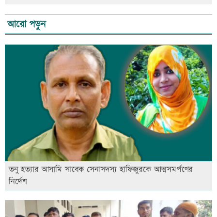
আরো পড়ুন
তনু হত্যার আসামি সাবেক সেনাসদস্য হাফিজুরকে আত্মসমর্পণের
নির্দেশ