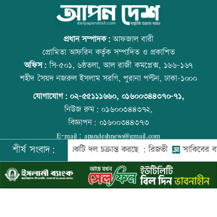
স্বর্ণ খাতকে আনুষ্ঠানিক কাঠামোয় আনছে
আজ বিশ্ব বন্ধু দিবস
সরকার, মতামত চাইল মন্ত্রণালয়
প্রধান সম্পাদক:
আফজাল বারী
প্রোমিতা আফরিন কর্তৃক সম্পাদিত ও প্রকাশিত
অফিস:
সি-৫০১, ৬ষ্ঠতলা, আল রাজী কমপ্লেক্স, ১৬৬-১৬৭
গবেষণা-দক্ষতা উন্নয়নে বাংলাদেশ-অস্ট্রেলিয়ার
প্রতিমন্ত্রীকে ঘিরে ভাইরাল ভিডিওতে ছবি
শহীদ সৈয়দ নজরুল ইসলাম সরণি, পুরানা পল্টন, ঢাকা-১০০০
নতুন উদ্যোগ
জুড়ে অপপ্রচার: এলিন
যোগাযোগ:
০২-৫৫১১১৬৬০
,
০১৬০০৩৪৪৩৭০-৭১,
নিউজ রুম:
০১৬০০৩৪৪৩৭২,
বিজ্ঞাপন:
০১৬০০৩৪৪৩৭৩
বিমানবন্দরে বাড়ছে নিরাপত্তা, বসছে অ্যান্টি-
বিশ্ব মাতৃদুগ্ধ দিবস আজ
E-mail:
apandeshnews@gmail.com
ড্রোন সিস্টেম
শীর্ষ সংবাদ:
েশের বিরুদ্ধে একটি দল চক্রান্ত করছে : রিজভী
সাকিবের বাড়িতে হা
©
২০২৬ |
আপন দেশ ডটকম
কর্তৃক সর্বসত্ব ® সংরক্ষিত | উন্নয়নে
ইমিথমেকারস.কম
প্রশিক্ষণার্থীদের সনদ দিলো কালীগঞ্জ
আজ স্বর্ণ-রুপা যে দামে বিক্রি হচ্ছে
পৌরসভা