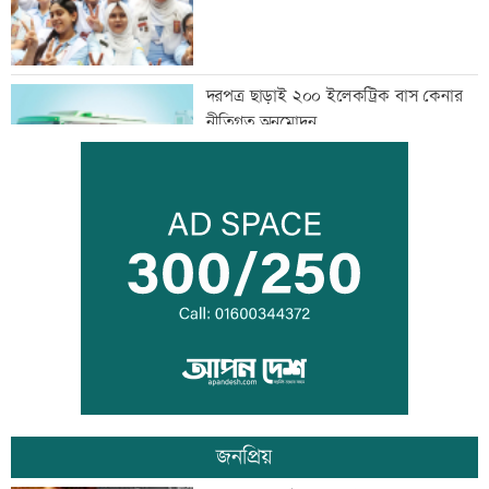
দরপত্র ছাড়াই ২০০ ইলেকট্রিক বাস কেনার
নীতিগত অনুমোদন
তনু হত্যার আসামি সাবেক সেনাসদস্য
হাফিজুরকে আত্মসমর্পণের নির্দেশ
দুদকের মামলায় ঢাকা ব্যাংকের ৪ কর্মকর্তার
কারাদণ্ড
জনপ্রিয়
জিয়াউর রহমান দেশে প্রথম সবুজ বিপ্লবের