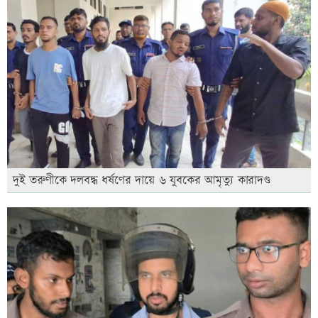
দুই তরুণীকে দলবদ্ধ ধর্ষণের দায়ে ৬ যুবকের আমৃত্যু কারাদণ্ড