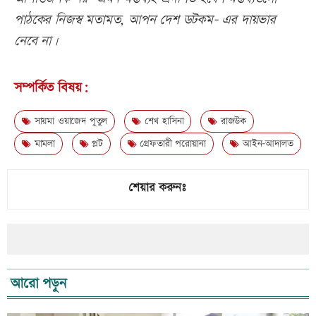
পাঠকের নিজস্ব মতামত, আপন দেশ ডটকম- এর দায়ভার
নেবে না।
সম্পর্কিত বিষয়:
সায়মা ওয়াজেদ পুতুল
শেখ হাসিনা
রাজউক
মামলা
প্লট
গ্রেফতারী পরোয়ানা
আইন-আদালত
শেয়ার করুনঃ
আরো পড়ুন