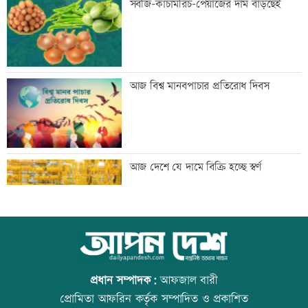
সবজি-কাঁচামরিচ-পেয়াজের দাম বাড়ছেই
স্বর্ণের দামে বড় লাফ, আজ থেকেই কার্যকর
আজ বিশ্ব মানবপাচার প্রতিরোধ দিবস
৬ জেলায় বজ্রসহ বৃষ্টির আভাস, নদীবন্দরে
আজ দেশে যে দামে বিক্রি হচ্ছে স্বর্ণ
সতর্কতা
অবশেষে দেশের বাহিরে টেস্ট জিতল পাকিস্তান
আজ বিশ্ব বন্ধু দিবস
প্রধান সম্পাদক:
আফজাল বারী
প্রোমিতা আফরিন কর্তৃক সম্পাদিত ও প্রকাশিত