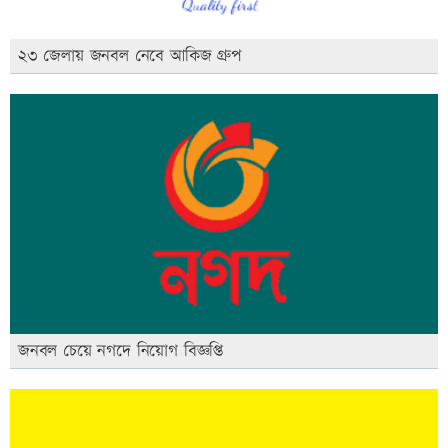
২৩ জেলায় জনবল নেবে আকিজ গ্রুপ
জনবল চেয়ে নগদে নিয়োগ বিজ্ঞপ্তি