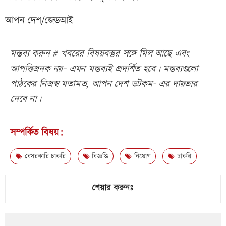
আপন দেশ/জেডআই
মন্তব্য করুন # খবরের বিষয়বস্তুর সঙ্গে মিল আছে এবং
আপত্তিজনক নয়- এমন মন্তব্যই প্রদর্শিত হবে। মন্তব্যগুলো
পাঠকের নিজস্ব মতামত, আপন দেশ ডটকম- এর দায়ভার
নেবে না।
সম্পর্কিত বিষয়:
বেসরকারি চাকরি
বিজ্ঞপ্তি
নিয়োগ
চাকরি
শেয়ার করুনঃ