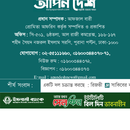
স্বর্ণ খাতকে আনুষ্ঠানিক কাঠামোয় আনছে
আজ বিশ্ব বন্ধু দিবস
সরকার, মতামত চাইল মন্ত্রণালয়
প্রধান সম্পাদক:
আফজাল বারী
প্রোমিতা আফরিন কর্তৃক সম্পাদিত ও প্রকাশিত
অফিস:
সি-৫০১, ৬ষ্ঠতলা, আল রাজী কমপ্লেক্স, ১৬৬-১৬৭
গবেষণা-দক্ষতা উন্নয়নে বাংলাদেশ-অস্ট্রেলিয়ার
প্রতিমন্ত্রীকে ঘিরে ভাইরাল ভিডিওতে ছবি
শহীদ সৈয়দ নজরুল ইসলাম সরণি, পুরানা পল্টন, ঢাকা-১০০০
নতুন উদ্যোগ
জুড়ে অপপ্রচার: এলিন
যোগাযোগ:
০২-৫৫১১১৬৬০
,
০১৬০০৩৪৪৩৭০-৭১,
নিউজ রুম:
০১৬০০৩৪৪৩৭২,
বিজ্ঞাপন:
০১৬০০৩৪৪৩৭৩
বিমানবন্দরে বাড়ছে নিরাপত্তা, বসছে অ্যান্টি-
বিশ্ব মাতৃদুগ্ধ দিবস আজ
E-mail:
apandeshnews@gmail.com
ড্রোন সিস্টেম
শীর্ষ সংবাদ:
দেশের বিরুদ্ধে একটি দল চক্রান্ত করছে : রিজভী
সাকিবের বাড়িতে
©
২০২৬ |
আপন দেশ ডটকম
কর্তৃক সর্বসত্ব ® সংরক্ষিত | উন্নয়নে
ইমিথমেকারস.কম
প্রশিক্ষণার্থীদের সনদ দিলো কালীগঞ্জ
আজ স্বর্ণ-রুপা যে দামে বিক্রি হচ্ছে
পৌরসভা