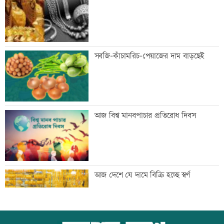
ডাক দিয়েছিলেন: পরিবেশমন্ত্রী
প্রথম শ্রেণিতে ভর্তি লটারিতে
সবজি-কাঁচামরিচ-পেয়াজের দাম বাড়ছেই
মেঘনার ভাঙনরোধে জিও ব্যাগ প্রকল্পে
আজ বিশ্ব মানবপাচার প্রতিরোধ দিবস
অনিয়ম, এলাকাবাসীর মানববন্ধন
বাংলাদেশি পাঁচ হাজার কৃষি শ্রমিক নেবে
আজ দেশে যে দামে বিক্রি হচ্ছে স্বর্ণ
ওমান