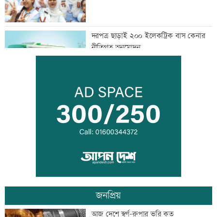
দরপত্র ছাড়াই ২০০ ইলেকট্রিক বাস কেনার
নীতিগত অনুমোদন
তনু হত্যার আসামি সাবেক সেনাসদস্য
হাফিজুরকে আত্মসমর্পণের নির্দেশ
দুদকের মামলায় ঢাকা ব্যাংকের ৪ কর্মকর্তার
কারাদণ্ড
জনপ্রিয়
জিয়াউর রহমান দেশে প্রথম সবুজ বিপ্লবের
আজ দেশে স্বর্ণ-রুপার ভরি কত