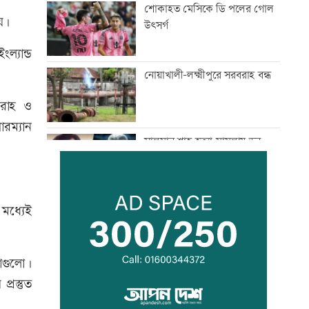
শোকাহত মেসিকে ডি পলের গোল
হয়।
উৎসর্গ
্যান্ড
নোয়াখালী-লক্ষ্মীপুরে সরবরাহ বন্ধ
বরাহ ও
ারম্যান
সালমান শাহ হত্যা মামলায় ডন
গ্রেফতার
মাছ লুটের ঘটনায় আ.লীগ নেতার
মধ্যেই
বিরুদ্ধে সংবাদ সম্মেলন
থাগুলো।
সূচকের পতনে লেনদেন ৯৬৪ কোটি
্রস্তুত
টাকা