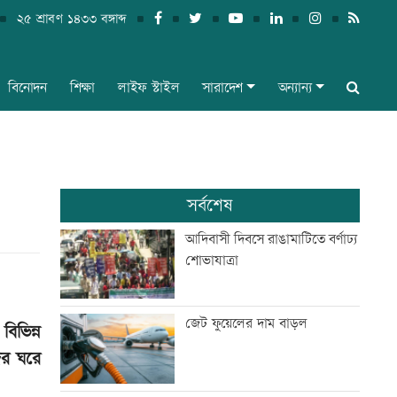
২৫ শ্রাবণ ১৪৩৩ বঙ্গাব্দ
বিনোদন
শিক্ষা
লাইফ স্টাইল
সারাদেশ
অন্যান্য
সর্বশেষ
আদিবাসী দিবসে রাঙামাটিতে বর্ণাঢ্য
শোভাযাত্রা
জেট ফুয়েলের দাম বাড়ল
িভিন্ন
ের ঘরে