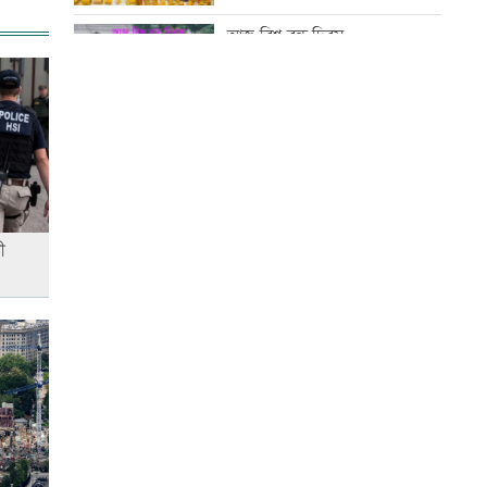
সূচি প্রকাশ
আজ বিশ্ব বন্ধু দিবস
বিপিএলে খেলতে চায় শ্রীলঙ্কার
ফ্র্যাঞ্চাইজি
কোরআন-হাদিসে নামাজ না পড়ার
শাস্তি
বাঁশখালীতে প্রধানমন্ত্রী
আজ স্বর্ণ-রুপা যে দামে বিক্রি হচ্ছে
ী
ইতিহাস বিকৃতির অপচেষ্টাকারী অতি
দানবীয় শক্তি রুখে দিতে হবে এখনই
আজ দেশে স্বর্ণের দাম বাড়ল নাকি
কমলো
ইউএস-বাংলা এয়ারলাইন্সে নিয়োগ
বিজ্ঞপ্তি