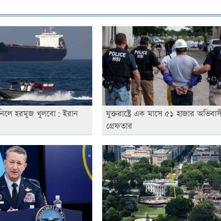
 নিলে হরমুজ খুলবো: ইরান
যুক্তরাষ্ট্রে এক মাসে ৫১ হাজার অভিবাস
গ্রেফতার