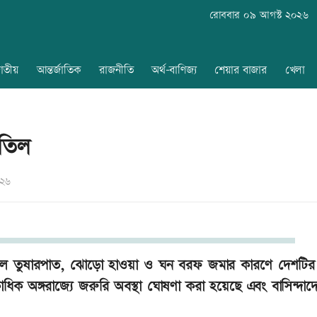
রোববার ০৯ আগস্ট ২০২৬
াতীয়
আন্তর্জাতিক
রাজনীতি
অর্থ-বাণিজ্য
শেয়ার বাজার
খেলা
াতিল
০২৬
্রবল তুষারপাত, ঝোড়ো হাওয়া ও ঘন বরফ জমার কারণে দেশটির ব
িক অঙ্গরাজ্যে জরুরি অবস্থা ঘোষণা করা হয়েছে এবং বাসিন্দাদ