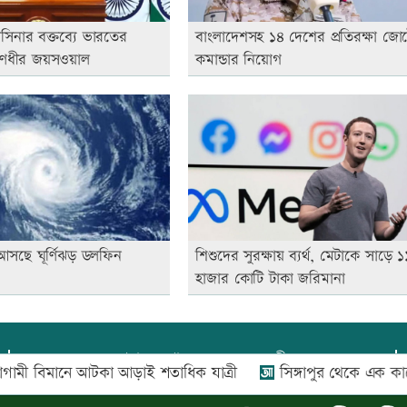
াসিনার বক্তব্যে ভারতের
বাংলাদেশসহ ১৪ দেশের প্রতিরক্ষা জো
রণধীর জয়সওয়াল
কমান্ডার নিয়োগ
আসছে ঘূর্ণিঝড় ডলফিন
শিশুদের সুরক্ষায় ব্যর্থ, মেটাকে সাড়ে ১
হাজার কোটি টাকা জরিমানা
প্রধান সম্পাদক:
আফজাল বারী
িমানে আটকা আড়াই শতাধিক যাত্রী
সিঙ্গাপুর থেকে এক কার্গো 
প্রোমিতা আফরিন কর্তৃক সম্পাদিত ও প্রকাশিত