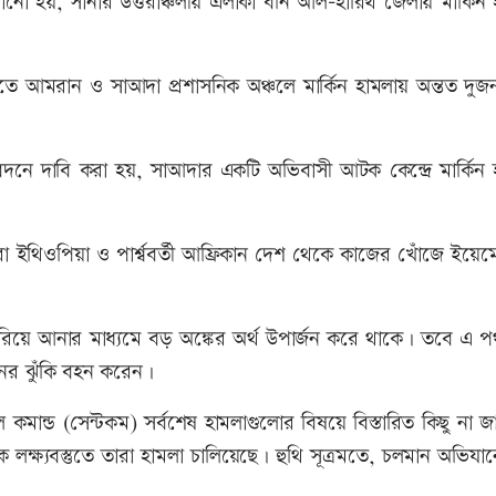
ো হয়, সানার উত্তরাঞ্চলীয় এলাকা বনি আল-হারিথ জেলায় মার্কিন 
ে আমরান ও সাআদা প্রশাসনিক অঞ্চলে মার্কিন হামলায় অন্তত দুজন 
েদনে দাবি করা হয়, সাআদার একটি অভিবাসী আটক কেন্দ্রে মার্কিন 
া ইথিওপিয়া ও পার্শ্ববর্তী আফ্রিকান দেশ থেকে কাজের খোঁজে ইয়ে
করিয়ে আনার মাধ্যমে বড় অঙ্কের অর্থ উপার্জন করে থাকে। তবে এ প
নের ঝুঁকি বহন করেন।
ন্ট্রাল কমান্ড (সেন্টকম) সর্বশেষ হামলাগুলোর বিষয়ে বিস্তারিত কিছু না 
লক্ষ্যবস্তুতে তারা হামলা চালিয়েছে। হুথি সূত্রমতে, চলমান অভিয