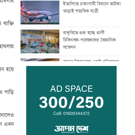
হামলায়
ইতালিতে ঢাকাগামী বিমানে আটকা
আড়াই শতাধিক যাত্রী
ব্যক্তি
বাকৃবিতে শুরু হচ্ছে প্রাণী
চিকিৎসক-গবেষকদের বৈজ্ঞানিক
হামলায়
সম্মেলন
বন্দরে বিস্ফোরণে একই পরিবারের
মেন হয়ে
৩ জন দগ্ধ
পাঁচ আর্থিক প্রতিষ্ঠান বন্ধের
থ পাড়ি
অনুমোদন, রোববার প্রশাসক
নিয়োগ
জানালেও
ঢাকা-ময়মনসিংহ রেল যোগাযোগ
ানে এখন
স্বাভাবিক