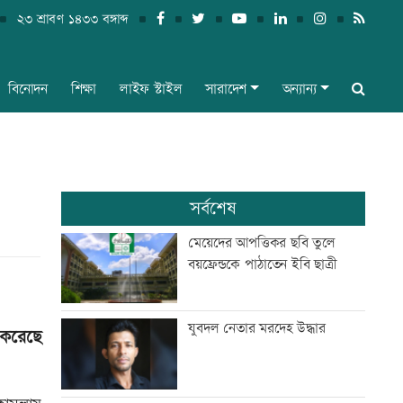
২৩ শ্রাবণ ১৪৩৩ বঙ্গাব্দ
বিনোদন
শিক্ষা
লাইফ স্টাইল
সারাদেশ
অন্যান্য
সর্বশেষ
মেয়েদের আপত্তিকর ছবি তুলে
বয়ফ্রেন্ডকে পাঠাতেন ইবি ছাত্রী
যুবদল নেতার মরদেহ উদ্ধার
 করেছে