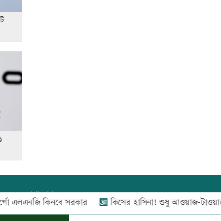
টে
আনসার-ভিডিপির উদ্যোগে সড়ক
সংস্কার
রাজধানীতে ট্রেনের ধাক্কায়
শিক্ষার্থীসহ নিহত ৪
তুচ্ছ ঘটনায় বাকৃবির দুই হলের
শিক্ষার্থীদের সংঘর্ষ, আহত ৪
১
জাতীয় প্রেমিকা দিবস আজ
যোগাযোগ:
০২-৫৫১১১৬৬০
,
০১৬০০৩৪৪৩৭০-৭১,
এলএনজি কিনবে সরকার
কিসের হাসিনা! শুধু আওয়াজ-টাওয়াজ শোনা যায়: স
নিউজ রুম:
০১৬০০৩৪৪৩৭২,
‘জুলাই গণ-অভ্যুত্থান’ দিবসের ছুটি