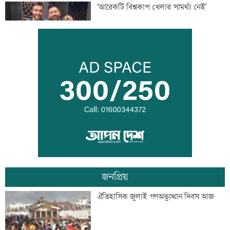
‘আরেকটি বিশ্বকাপ খেলার সামর্থ্য নেই’
আমিরাতে ঈদে মিলাদুন্নবী ও জাতীয় দিবসের
ছুটি ঘোষণা
তনু হত্যায় সাবেক সেনা সদস্য হাফিজুর ফের
গ্রেফতার
জনপ্রিয়
‘জীবনের সবচেয়ে খারাপ সিদ্ধান্ত ছিল কপালে
ঐতিহাসিক জুলাই গণঅভ্যুত্থান দিবস আজ
ইনজেকশন’