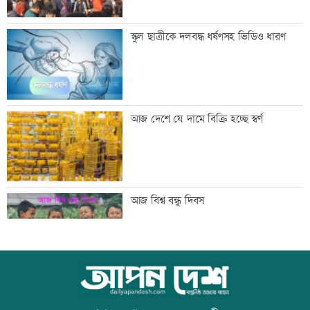
‘তারেক রহমানকেও আয়নাঘরে বন্দি রেখে
স্কুল ছাত্রীকে দলবদ্ধ ধর্ষণসহ ভিডিও ধারণ
নির্যাতন করা হয়েছিল’
‘জুলাই জাদুঘরে কোনো ধরনের দলীয়
আজ দেশে যে দামে বিক্রি হচ্ছে স্বর্ণ
ইতিহাস দেখতে চাই না’
রাজনৈতিক সম্পৃক্ততা যেন পেশাগত জীবনে
আজ বিশ্ব বন্ধু দিবস
বিঘ্ন না ঘটায়: প্রধানমন্ত্রী
ঠাকুরগাঁওয়ে ‘ফিল্মি কায়দায়’ পুলিশের
উত্থান-পতনের বাজারে আজ স্বর্ণের ভরি কত
হেফাজত থেকে পালালেন আসামি