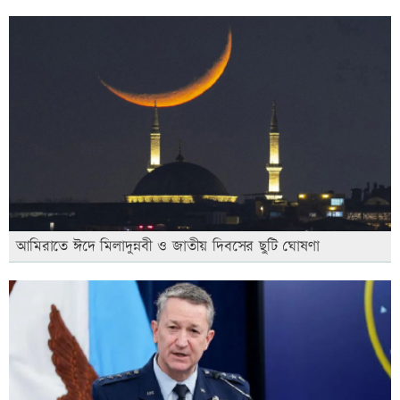
আমিরাতে ঈদে মিলাদুন্নবী ও জাতীয় দিবসের ছুটি ঘোষণা