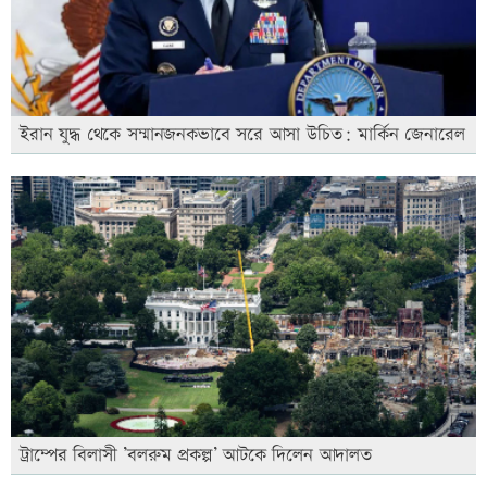
ইরান যুদ্ধ থেকে সম্মানজনকভাবে সরে আসা উচিত: মার্কিন জেনারেল
ট্রাম্পের বিলাসী ’বলরুম প্রকল্প’ আটকে দিলেন আদালত