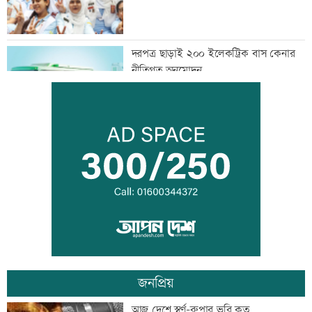
দরপত্র ছাড়াই ২০০ ইলেকট্রিক বাস কেনার
নীতিগত অনুমোদন
তনু হত্যার আসামি সাবেক সেনাসদস্য
হাফিজুরকে আত্মসমর্পণের নির্দেশ
দুদকের মামলায় ঢাকা ব্যাংকের ৪ কর্মকর্তার
কারাদণ্ড
জনপ্রিয়
জিয়াউর রহমান দেশে প্রথম সবুজ বিপ্লবের
আজ দেশে স্বর্ণ-রুপার ভরি কত