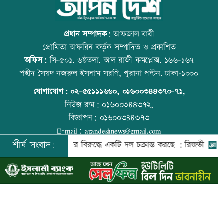
স্বর্ণ খাতকে আনুষ্ঠানিক কাঠামোয় আনছে
আজ বিশ্ব বন্ধু দিবস
সরকার, মতামত চাইল মন্ত্রণালয়
প্রধান সম্পাদক:
আফজাল বারী
প্রোমিতা আফরিন কর্তৃক সম্পাদিত ও প্রকাশিত
অফিস:
সি-৫০১, ৬ষ্ঠতলা, আল রাজী কমপ্লেক্স, ১৬৬-১৬৭
গবেষণা-দক্ষতা উন্নয়নে বাংলাদেশ-অস্ট্রেলিয়ার
প্রতিমন্ত্রীকে ঘিরে ভাইরাল ভিডিওতে ছবি
শহীদ সৈয়দ নজরুল ইসলাম সরণি, পুরানা পল্টন, ঢাকা-১০০০
নতুন উদ্যোগ
জুড়ে অপপ্রচার: এলিন
যোগাযোগ:
০২-৫৫১১১৬৬০
,
০১৬০০৩৪৪৩৭০-৭১,
নিউজ রুম:
০১৬০০৩৪৪৩৭২,
বিজ্ঞাপন:
০১৬০০৩৪৪৩৭৩
বিমানবন্দরে বাড়ছে নিরাপত্তা, বসছে অ্যান্টি-
বিশ্ব মাতৃদুগ্ধ দিবস আজ
E-mail:
apandeshnews@gmail.com
ড্রোন সিস্টেম
শীর্ষ সংবাদ:
াবাসী
দেশের বিরুদ্ধে একটি দল চক্রান্ত করছে : রিজভী
সাকিবের
©
২০২৬ |
আপন দেশ ডটকম
কর্তৃক সর্বসত্ব ® সংরক্ষিত | উন্নয়নে
ইমিথমেকারস.কম
প্রশিক্ষণার্থীদের সনদ দিলো কালীগঞ্জ
আজ স্বর্ণ-রুপা যে দামে বিক্রি হচ্ছে
পৌরসভা