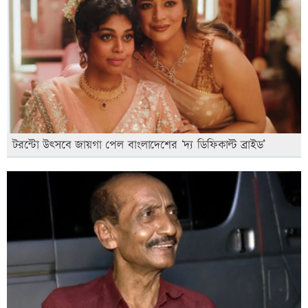
টরন্টো উৎসবে জায়গা পেল বাংলাদেশের ‘দ্য ডিফিকাল্ট ব্রাইড’