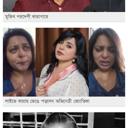
মুজিব পরদেশী কারাগারে
লাইভে কান্নায় ভেঙে পড়লেন অভিনেত্রী জ্যোতিকা