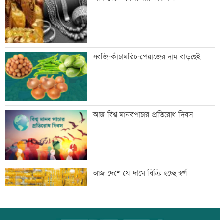
ডাক দিয়েছিলেন: পরিবেশমন্ত্রী
প্রথম শ্রেণিতে ভর্তি লটারিতে
সবজি-কাঁচামরিচ-পেয়াজের দাম বাড়ছেই
মেঘনার ভাঙনরোধে জিও ব্যাগ প্রকল্পে
আজ বিশ্ব মানবপাচার প্রতিরোধ দিবস
অনিয়ম, এলাকাবাসীর মানববন্ধন
বাংলাদেশি পাঁচ হাজার কৃষি শ্রমিক নেবে
আজ দেশে যে দামে বিক্রি হচ্ছে স্বর্ণ
ওমান