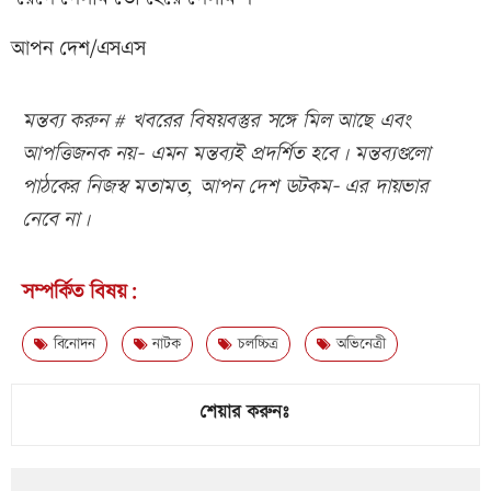
আপন দেশ/এসএস
মন্তব্য করুন # খবরের বিষয়বস্তুর সঙ্গে মিল আছে এবং
আপত্তিজনক নয়- এমন মন্তব্যই প্রদর্শিত হবে। মন্তব্যগুলো
পাঠকের নিজস্ব মতামত, আপন দেশ ডটকম- এর দায়ভার
নেবে না।
সম্পর্কিত বিষয়:
বিনোদন
নাটক
চলচ্চিত্র
অভিনেত্রী
শেয়ার করুনঃ