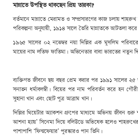
মান্নাতে উপস্থিত থাকছেন প্রিয় তারকা?
বর্তমানে মান্নাতে মেরামত ও সম্প্রসারণের কাজ চলায় শাহরু
পরিকল্পনা অনুযায়ী, ১৯১৪ সালে তৈরি মান্নাতকে আটতলা 
১৯৬৫ সালের ০২ নভেম্বর নয়া দিল্লির এক মুসলিম পরিবারে
মায়ের নাম লতিফ ফাতিমা। অভিনেতার বাবা ভারতের নতুন দিল্
ব্যক্তিগত জীবনে ছয় বছর প্রেম করার পর ১৯৯১ সালের ২৫ অক
সনাতন ধর্মাবলম্বী। বিয়ের পর নাম পরিবর্তন করে হন গৌরী
সুহানা খান এবং ছোট পুত্র আব্রাম খান।
দিল্লির থিয়েটার অ্যাকশন গ্রুপের মাধ্যমে অভিনয় জীবন শুর
আশনা হ্যায়’ সিনেমা দিয়ে বলিউডে অভিষেক হলেও শাহরুখের প্র
পাশাপাশি ‘ফিল্মফেয়ার’ পুরস্কারও পান তিনি।