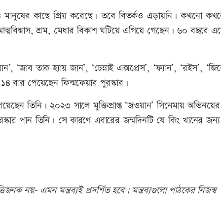
ও মানুষের কাছে প্রিয় করেছে। তবে বিতর্কও এড়ায়নি। কখনো কখ
় আত্মবিশ্বাস, শ্রম, মেধার বিকাশ ঘটিয়ে এগিয়ে গেছেন। ৬০ বছরে 
য়ান’, ‘জাব তাক হ্যায় জান’, ‘চেন্নাই এক্সপ্রেস’, ‘ফ্যান’, ‘রইস’, ‘জ
 ১৪ বার পেয়েছেন ফিল্মফেয়ার পুরস্কার।
পেয়েছেন তিনি। ২০২৩ সালে মুক্তিপ্রাপ্ত ‘জওয়ান’ সিনেমায় অভিনয়ের
পুরস্কার পান তিনি। সে কারণে এবারের জন্মদিনটি যে কিং খানের জন্
িজনক নয়- এমন মন্তব্যই প্রদর্শিত হবে। মন্তব্যগুলো পাঠকের নিজস্ব