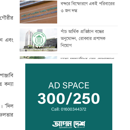
বন্দরে বিস্ফোরণে একই পরিবারের
৩ জন দগ্ধ
ী গৌরীর
পাঁচ আর্থিক প্রতিষ্ঠান বন্ধের
অনুমোদন, রোববার প্রশাসক
ান এবং
নিয়োগ
ঢাকা-ময়মনসিংহ রেল যোগাযোগ
স্বাভাবিক
াঞ্জাবি
 কন্যা
সিঙ্গাপুর থেকে এক কার্গো
এলএনজি কিনবে সরকার
ি। ‘দিল
 সফলতার
মান্দায় ২৯৬ বোতলসহ দুই মাদক
কারবারি আটক