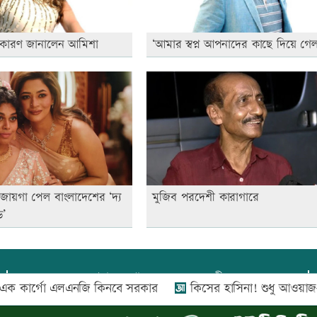
 কারণ জানালেন আমিশা
‘আমার স্বপ্ন আপনাদের কাছে দিয়ে গেল
জায়গা পেল বাংলাদেশের ‘দ্য
মুজিব পরদেশী কারাগারে
ড’
প্রধান সম্পাদক:
আফজাল বারী
র্গো এলএনজি কিনবে সরকার
কিসের হাসিনা! শুধু আওয়াজ-টাওয়াজ শোনা
প্রোমিতা আফরিন কর্তৃক সম্পাদিত ও প্রকাশিত
অফিস:
সি-৫০১, ৬ষ্ঠতলা, আল রাজী কমপ্লেক্স, ১৬৬-১৬৭