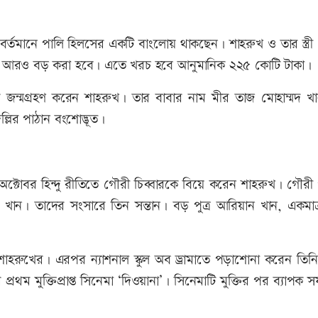
খ বর্তমানে পালি হিলসের একটি বাংলোয় থাকছেন। শাহরুখ ও তার স্ত্র
করে আরও বড় করা হবে। এতে খরচ হবে আনুমানিক ২২৫ কোটি টাকা।
 জন্মগ্রহণ করেন শাহরুখ। তার বাবার নাম মীর তাজ মোহাম্মদ খ
লির পাঠান বংশোদ্ভূত।
্টোবর হিন্দু রীতিতে গৌরী চিব্বারকে বিয়ে করেন শাহরুখ। গৌরী প
 খান। তাদের সংসারে তিন সন্তান। বড় পুত্র আরিয়ান খান, একমাত্র
ু শাহরুখের। এরপর ন্যাশনাল স্কুল অব ড্রামাতে পড়াশোনা করেন তিন
থম মুক্তিপ্রাপ্ত সিনেমা ‘দিওয়ানা’। সিনেমাটি মুক্তির পর ব্যাপক