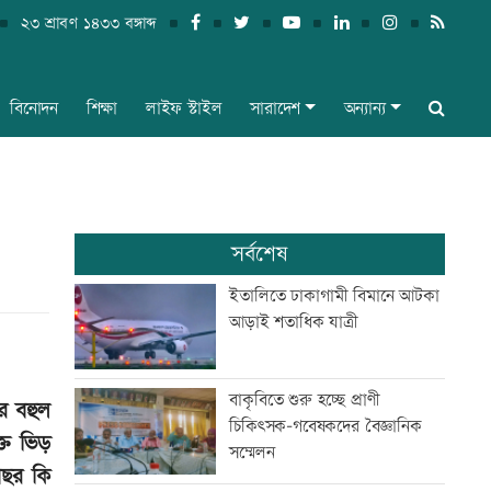
২৩ শ্রাবণ ১৪৩৩ বঙ্গাব্দ
বিনোদন
শিক্ষা
লাইফ স্টাইল
সারাদেশ
অন্যান্য
সর্বশেষ
ইতালিতে ঢাকাগামী বিমানে আটকা
আড়াই শতাধিক যাত্রী
বাকৃবিতে শুরু হচ্ছে প্রাণী
র বহুল
চিকিৎসক-গবেষকদের বৈজ্ঞানিক
্ত ভিড়
সম্মেলন
বছর কি