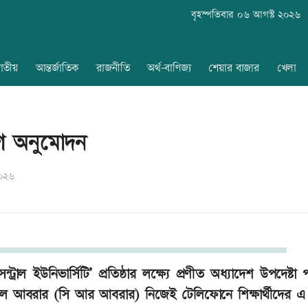
বৃহস্পতিবার ০৬ আগস্ট ২০২৬
াতীয়
আন্তর্জাতিক
রাজনীতি
অর্থ-বাণিজ্য
শেয়ার বাজার
খেলা
দেশ অনুমোদন
২০২৬
 ইউনিভার্সিটি’ প্রতিষ্ঠার লক্ষ্যে প্রণীত অধ্যাদেশ উপদেষ্টা 
িকুল আবরার (সি আর আবরার) নিজেই টেলিফোনে শিক্ষার্থীদের এ