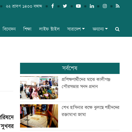
২২ শ্রাবণ ১৪৩৩ বঙ্গাব্দ
বিনোদন
শিক্ষা
লাইফ স্টাইল
সারাদেশ
অন্যান্য
সর্বশেষ
প্রশিক্ষণার্থীদের মাঝে কালীগঞ্জ
পৌরসভার সনদ প্রদান
শেখ হাসিনার কক্ষে ঝুলছে শহীদদের
রক্তামাখা জামা
পরিষদে
 সুখবর