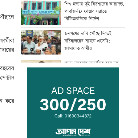
শিশু হত্যায় দুই কিশোরের কারাদন্ড,
পাবজি-ফ্রি ফায়ার সরাতে
ৌঁছালে
বিটিআরসিকে নির্দেশ
জনগণের দাবি পৌঁছে দিতেই
ার্থীরা
সচিবালয়ের সামনে এসেছি:
জামায়াত আমীর
 আদায়ের
গ্যাস সরবরাহ স্বাভাবিক হবে দুই-
ড় বছরের
তিনদিনের মধ্যে: মন্ত্রী
্ট্রাল
সাংবাদিকের ওপর হামলার
প্রতিবাদে কুড়িগ্রামে মানববন্ধন
োলন করে
রাষ্ট্রবিরোধী অপতৎপরতায় জড়িত
শিক্ষকদের বিরুদ্ধে ব্যবস্থা নেয়ার
দাবি ইউট্যাবের