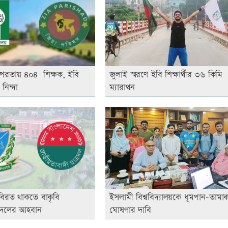
 তৎপরতায় ৪০৪ শিক্ষক, ইবি
জুলাই স্মরণে ইবি শিক্ষার্থীর ৩৬ কিমি
নিন্দা
ম্যারাথন
 বিরত থাকতে বাকৃবি
ইসলামী বিশ্ববিদ্যালয়কে ধূমপান-তামাকম
্রদলের আহবান
ঘোষণার দাবি