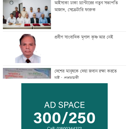
আইসাকা ঢাকা চ্যাপ্টারের নতুন সভাপতি
আজাদ, সেক্রেটারি ফারুক
প্রবীণ সাংবাদিক মৃণাল কৃষ্ণ আর নেই
দেশের মানুষকে দেয়া জবান রক্ষা করতে
চাই: প্রধানমন্ত্রী
আদিবাসী দিবসে রাঙামাটিতে বর্ণাঢ্য
শোভাযাত্রা