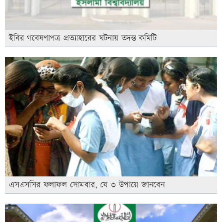
ইবির গবেষণাপত্র প্রত্যাহারের ঘটনায় তদন্ত কমিটি
এসএসসির ফলাফল সোমবার, যে ৩ উপায়ে জানবেন