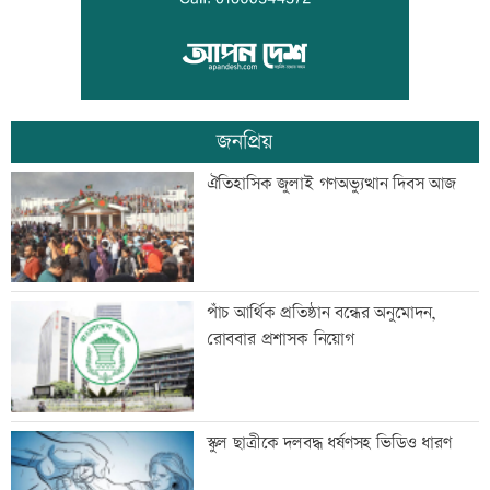
জেট ফুয়েলের দাম বাড়ল
জনপ্রিয়
শোকাহত মেসিকে ডি পলের গোল উৎসর্গ
ঐতিহাসিক জুলাই গণঅভ্যুত্থান দিবস আজ
নোয়াখালী-লক্ষ্মীপুরে সরবরাহ বন্ধ
পাঁচ আর্থিক প্রতিষ্ঠান বন্ধের অনুমোদন,
রোববার প্রশাসক নিয়োগ
সালমান শাহ হত্যা মামলায় ডন গ্রেফতার
স্কুল ছাত্রীকে দলবদ্ধ ধর্ষণসহ ভিডিও ধারণ