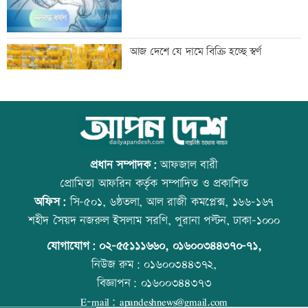
মাছ লুটের ঘটনায় আ.লীগ নেতার বিরুদ্ধে
আজ দেশে যে দামে বিক্রি হচ্ছে স্বর্ণ
সংবাদ সম্মেলন
সূচকের পতনে লেনদেন ৯৬৪ কোটি টাকা
আজ বিশ্ব বন্ধু দিবস
প্রধান সম্পাদক:
আফজাল বারী
প্রোমিতা আফরিন কর্তৃক সম্পাদিত ও প্রকাশিত
অফিস:
সি-৫০১, ৬ষ্ঠতলা, আল রাজী কমপ্লেক্স, ১৬৬-১৬৭
বিদ্যুৎ-জ্বালানি নিয়ে বিভ্রান্তি সৃষ্টি করা হচ্ছে:
কোরআন-হাদিসে নামাজ না পড়ার শাস্তি
শহীদ সৈয়দ নজরুল ইসলাম সরণি, পুরানা পল্টন, ঢাকা-১০০০
প্রধানমন্ত্রী
যোগাযোগ:
০২-৫৫১১১৬৬০
,
০১৬০০৩৪৪৩৭০-৭১,
নিউজ রুম:
০১৬০০৩৪৪৩৭২,
বিজ্ঞাপন:
০১৬০০৩৪৪৩৭৩
‘রাজনীতি স্বচ্ছ হওয়া উচিত, তাহলে গণতন্ত্রের
আজ স্বর্ণ-রুপা যে দামে বিক্রি হচ্ছে
E-mail:
apandeshnews@gmail.com
গতি ফিরে আসবে’