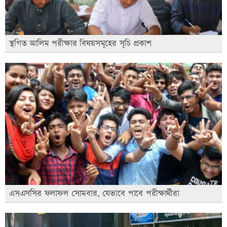
স্থগিত আলিম পরীক্ষার বিষয়সমূহের সূচি প্রকাশ
এসএসসির ফলাফল সোমবার, যেভাবে পাবে পরীক্ষার্থীরা