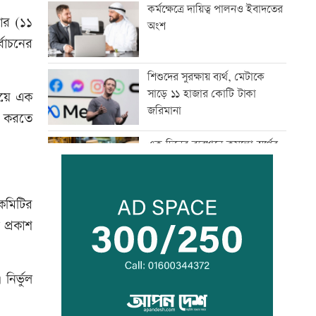
কর্মক্ষেত্রে দায়িত্ব পালনও ইবাদতের
বার (১১
অংশ
বাচনের
শিশুদের সুরক্ষায় ব্যর্থ, মেটাকে
সাড়ে ১১ হাজার কোটি টাকা
হয়ে এক
জরিমানা
া করতে
এক দিনের ব্যবধানে কমলো স্বর্ণের
দাম, আজ থেকেই কার্যকর
 কমিটির
বগি লাইনচ্যুত, ঢাকা-ময়মনসিংহ
 প্রকাশ
রেল চলাচল বন্ধ
ির্ভুল
যৌথ প্রতিরক্ষা চুক্তি স্বাক্ষরের পথে
সৌদি-তুরস্ক-পাকিস্তান