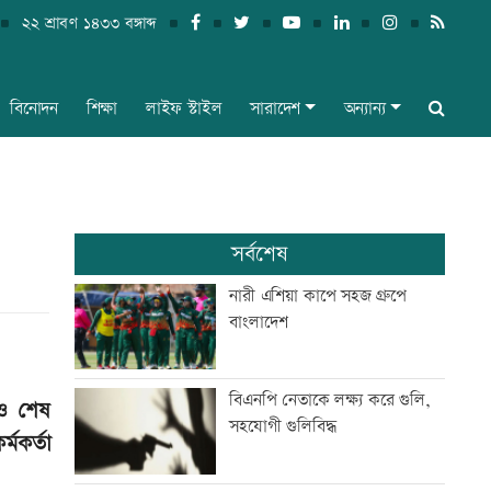
২২ শ্রাবণ ১৪৩৩ বঙ্গাব্দ
বিনোদন
শিক্ষা
লাইফ স্টাইল
সারাদেশ
অন্যান্য
সর্বশেষ
নারী এশিয়া কাপে সহজ গ্রুপে
বাংলাদেশ
বিএনপি নেতাকে লক্ষ্য করে গুলি,
লও শেষ
সহযোগী গুলিবিদ্ধ
মকর্তা