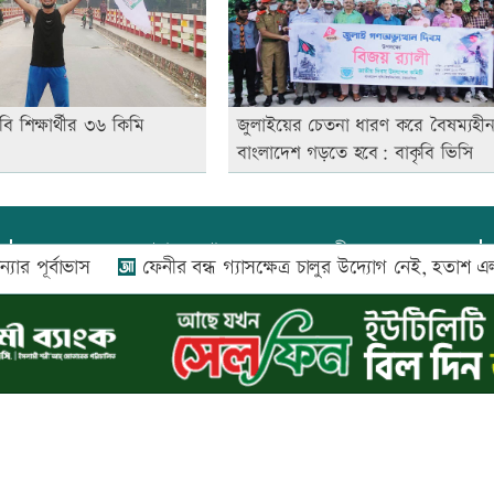
বি শিক্ষার্থীর ৩৬ কিমি
জুলাইয়ের চেতনা ধারণ করে বৈষম্যহী
বাংলাদেশ গড়তে হবে: বাকৃবি ভিসি
প্রধান সম্পাদক:
আফজাল বারী
র্বাভাস
ফেনীর বন্ধ গ্যাসক্ষেত্র চালুর উদ্যোগ নেই, হতাশ এলাকাবা
প্রোমিতা আফরিন কর্তৃক সম্পাদিত ও প্রকাশিত
অফিস:
সি-৫০১, ৬ষ্ঠতলা, আল রাজী কমপ্লেক্স, ১৬৬-১৬৭
শহীদ সৈয়দ নজরুল ইসলাম সরণি, পুরানা পল্টন, ঢাকা-১০০০
০২৬ |
আপন দেশ ডটকম
কর্তৃক সর্বসত্ব ® সংরক্ষিত | উন্নয়নে
ইমিথমেকার