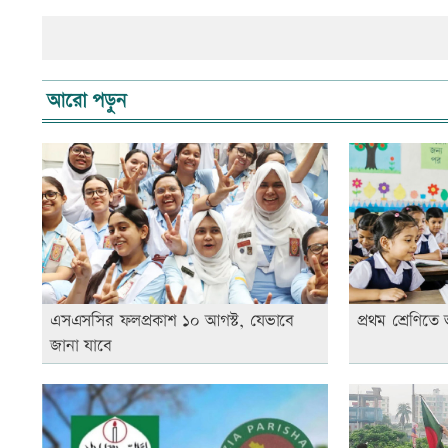
আরো পড়ুন
এসএসসির ফলপ্রকাশ ১০ আগস্ট, যেভাবে
প্রথম শ্রেণিতে 
জানা যাবে