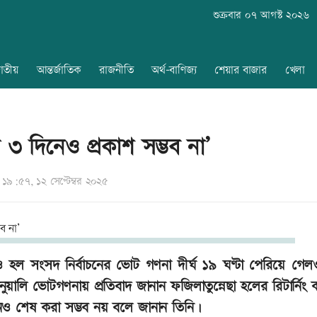
শুক্রবার ০৭ আগস্ট ২০২৬
াতীয়
আন্তর্জাতিক
রাজনীতি
অর্থ-বাণিজ্য
শেয়ার বাজার
খেলা
 ৩ দিনেও প্রকাশ সম্ভব না’
৯:৫৭, ১২ সেপ্টেম্বর ২০২৫
সু) ও হল সংসদ নির্বাচনের ভোট গণনা দীর্ঘ ১৯ ঘণ্টা পেরিয়ে গে
লি ভোটগণনায় প্রতিবাদ জানান ফজিলাতুন্নেছা হলের রিটার্নিং কর্
ও শেষ করা সম্ভব নয় বলে জানান তিনি।