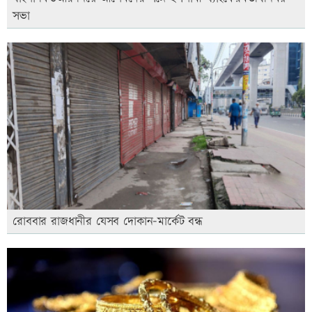
সভা
রোববার রাজধানীর যেসব দোকান-মার্কেট বন্ধ