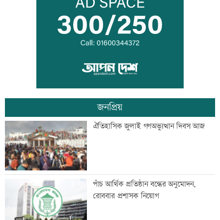
মাতারবাড়ি কয়লা বিদ্যুৎকেন্দ্র ঘুরে দেখলেন
প্রধানমন্ত্রী
সিটি ব্যাংকের কার্ড স্পর্শ করলেই টাকা দেবে
এটিএম
জনপ্রিয়
মহাস্থানগড়ে নির্মাণকাজে স্থিতাবস্থা, আপিলের
ঐতিহাসিক জুলাই গণঅভ্যুত্থান দিবস আজ
অনুমতি
বাংলা কিউআর নিয়ে আলেমদের সঙ্গে
পাঁচ আর্থিক প্রতিষ্ঠান বন্ধের অনুমোদন,
ইসলামী ব্যাংকেরমতবিনিময় সভা
রোববার প্রশাসক নিয়োগ