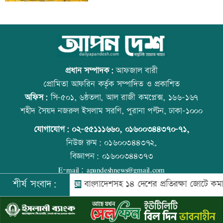
দিল্লিতে শেখ হাসিনার বক্তব্যে ভারতের সমর্থন
আজ বিশ্ব বন্ধু দিবস
নেই: রণধীর জয়সওয়াল
প্রধান সম্পাদক:
আফজাল বারী
প্রোমিতা আফরিন কর্তৃক সম্পাদিত ও প্রকাশিত
অফিস:
সি-৫০১, ৬ষ্ঠতলা, আল রাজী কমপ্লেক্স, ১৬৬-১৬৭
দেশে ফিরলেন আরও ৩৪০ লিবিয়া প্রবাসী
প্রতিমন্ত্রীকে ঘিরে ভাইরাল ভিডিওতে ছবি
শহীদ সৈয়দ নজরুল ইসলাম সরণি, পুরানা পল্টন, ঢাকা-১০০০
জুড়ে অপপ্রচার: এলিন
যোগাযোগ:
০২-৫৫১১১৬৬০
,
০১৬০০৩৪৪৩৭০-৭১,
নিউজ রুম:
০১৬০০৩৪৪৩৭২,
বিজ্ঞাপন:
০১৬০০৩৪৪৩৭৩
দুর্নীতির বিরুদ্ধে কঠোর অবস্থান নিতে হবে:
কোরআন-হাদিসে নামাজ না পড়ার শাস্তি
E-mail:
apandeshnews@gmail.com
প্রতিমন্ত্রী নুর
শীর্ষ সংবাদ:
ষ্ট্রমন্ত্রী
বাংলাদেশসহ ১৪ দেশের প্রতিরক্ষা জোটে কমান্ডার নিয়
©
২০২৬ |
আপন দেশ ডটকম
কর্তৃক সর্বসত্ব ® সংরক্ষিত | উন্নয়নে
ইমিথমেকারস.কম
দল ভারী করতে আ’লীগকে রাজনীতি করতে