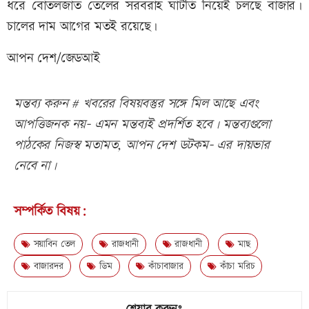
ধরে বোতলজাত তেলের সরবরাহ ঘাটতি নিয়েই চলছে বাজার।
চালের দাম আগের মতই রয়েছে।
আপন দেশ/জেডআই
মন্তব্য করুন # খবরের বিষয়বস্তুর সঙ্গে মিল আছে এবং
আপত্তিজনক নয়- এমন মন্তব্যই প্রদর্শিত হবে। মন্তব্যগুলো
পাঠকের নিজস্ব মতামত, আপন দেশ ডটকম- এর দায়ভার
নেবে না।
সম্পর্কিত বিষয়:
সয়াবিন তেল
রাজধানী
রাজধানী
মাছ
বাজারদর
ডিম
কাঁচাবাজার
কাঁচা মরিচ