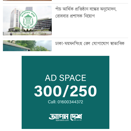
পাঁচ আর্থিক প্রতিষ্ঠান বন্ধের অনুমোদন,
রোববার প্রশাসক নিয়োগ
ঢাকা-ময়মনসিংহ রেল যোগাযোগ স্বাভাবিক
সিঙ্গাপুর থেকে এক কার্গো এলএনজি কিনবে
সরকার
মান্দায় ২৯৬ বোতলসহ দুই মাদক কারবারি
আটক