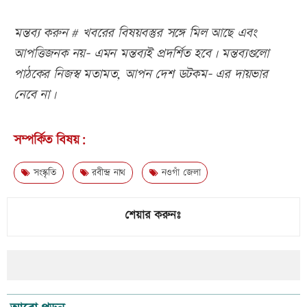
মন্তব্য করুন # খবরের বিষয়বস্তুর সঙ্গে মিল আছে এবং
আপত্তিজনক নয়- এমন মন্তব্যই প্রদর্শিত হবে। মন্তব্যগুলো
পাঠকের নিজস্ব মতামত, আপন দেশ ডটকম- এর দায়ভার
নেবে না।
সম্পর্কিত বিষয়:
সংস্কৃতি
রবীন্দ্র নাথ
নওগাঁ জেলা
শেয়ার করুনঃ