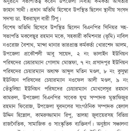
অনুষ্ঠানে সভাপতিত্ব করেন উপজেলা নির্বাহী কর্মকর্তা আখতার
জাহান সাথী। প্রধান অতিথি হিসেবে উপস্থিত ছিলেন স্থানীয় সংসদ
সদস্য ডা. ইকরামুল বারী টিপু।
বিশেষ অতিথি হিসেবে উপস্থিত ছিলেন বিএনপির সিনিয়র সহ-
সভাপতি মকলেছুর রহমান মকে, সহকারী কমিশনার (ভূমি) নাবিল
নওরোজ বৈশাখ, মান্দা থানার ভারপ্রাপ্ত কর্মকর্তা খোরশেদ আলম,
উপজেলা প্রকৌশলী আবু সায়েদ, ২ নং ভালাইন ইউনিয়ন
পরিষদের চেয়ারম্যান গোলাম মোস্তফা, ৭ নং প্রসাদপুর ইউনিয়ন
পরিষদের চেয়ারম্যান অধ্যক্ষ আব্দুল মতিন মণ্ডল, ৮ নং কুসুম্বা
ইউনিয়ন পরিষদের চেয়ারম্যান নওফেল আলী মণ্ডল, ৯ নং
তেঁতুলিয়া ইউনিয়ন পরিষদের চেয়ারম্যান মোখলেসুর রহমান
কামরুল, উপজেলা বিএনপির সাবেক যুগ্ম সম্পাদক মুস্তাফিজুর
রহমান ফিরোজ, উপজেলা যুবদলের সাংগঠনিক সম্পাদক হেলাল
উদ্দিন হিল্লোল, কামরুজ্জামান রিপু, তালহা জুবায়েরসহ বিভিন্ন
রাজনৈতিক, সামাজিক ও সাংস্কৃতিক ব্যক্তিবর্গ। অনুষ্ঠান সঞ্চালনা