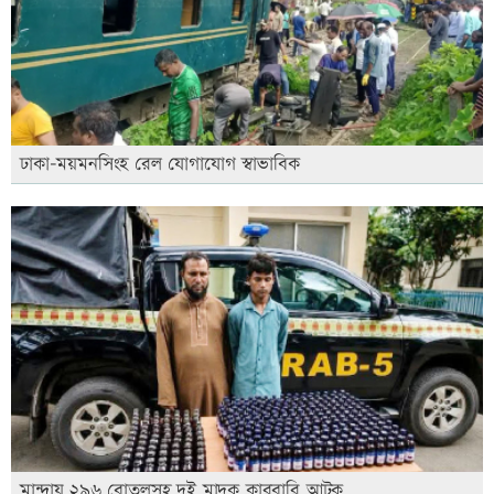
ঢাকা-ময়মনসিংহ রেল যোগাযোগ স্বাভাবিক
মান্দায় ২৯৬ বোতলসহ দুই মাদক কারবারি আটক