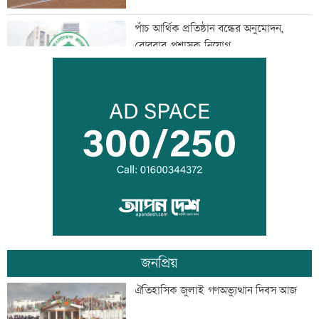
পাঁচ আর্থিক প্রতিষ্ঠান বন্ধের অনুমোদন,
রোববার প্রশাসক নিয়োগ
ঢাকা-ময়মনসিংহ রেল যোগাযোগ স্বাভাবিক
সিঙ্গাপুর থেকে এক কার্গো এলএনজি কিনবে
সরকার
জনপ্রিয়
মান্দায় ২৯৬ বোতলসহ দুই মাদক কারবারি
ঐতিহাসিক জুলাই গণঅভ্যুত্থান দিবস আজ
আটক