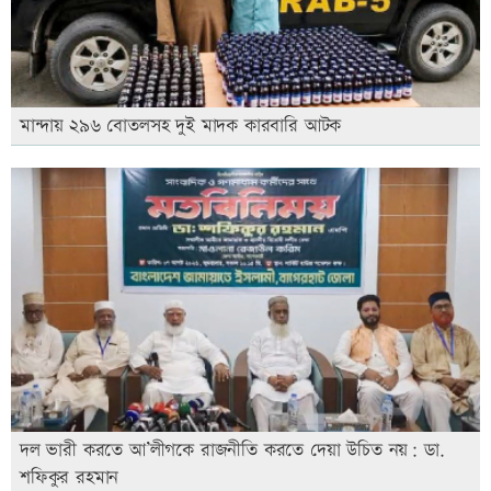
মান্দায় ২৯৬ বোতলসহ দুই মাদক কারবারি আটক
দল ভারী করতে আ’লীগকে রাজনীতি করতে দেয়া উচিত নয়: ডা.
শফিকুর রহমান