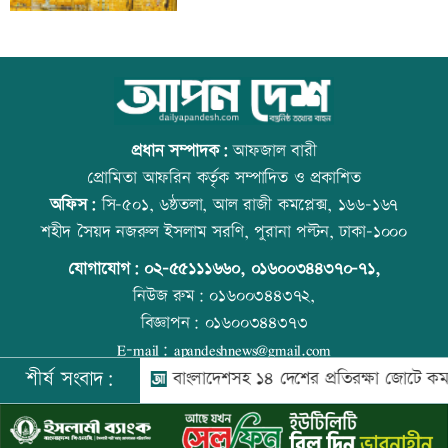
দেশে ফিরলেন আরও ৩৪০ লিবিয়া প্রবাসী
আজ বিশ্ব বন্ধু দিবস
প্রধান সম্পাদক:
আফজাল বারী
প্রোমিতা আফরিন কর্তৃক সম্পাদিত ও প্রকাশিত
অফিস:
সি-৫০১, ৬ষ্ঠতলা, আল রাজী কমপ্লেক্স, ১৬৬-১৬৭
দুর্নীতির বিরুদ্ধে কঠোর অবস্থান নিতে হবে:
প্রতিমন্ত্রীকে ঘিরে ভাইরাল ভিডিওতে ছবি
শহীদ সৈয়দ নজরুল ইসলাম সরণি, পুরানা পল্টন, ঢাকা-১০০০
প্রতিমন্ত্রী নুর
জুড়ে অপপ্রচার: এলিন
যোগাযোগ:
০২-৫৫১১১৬৬০
,
০১৬০০৩৪৪৩৭০-৭১,
নিউজ রুম:
০১৬০০৩৪৪৩৭২,
বিজ্ঞাপন:
০১৬০০৩৪৪৩৭৩
দল ভারী করতে আ’লীগকে রাজনীতি করতে
কোরআন-হাদিসে নামাজ না পড়ার শাস্তি
E-mail:
apandeshnews@gmail.com
দেয়া উচিত নয়: ডা. শফিকুর রহমান
শীর্ষ সংবাদ:
্বরাষ্ট্রমন্ত্রী
বাংলাদেশসহ ১৪ দেশের প্রতিরক্ষা জোটে কমান্ডার 
©
২০২৬ |
আপন দেশ ডটকম
কর্তৃক সর্বসত্ব ® সংরক্ষিত | উন্নয়নে
ইমিথমেকারস.কম