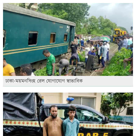
ঢাকা-ময়মনসিংহ রেল যোগাযোগ স্বাভাবিক