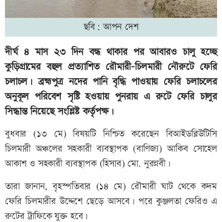
ছবি: আপন দেশ
দীর্ঘ ৪ মাস ২৩ দিন বন্ধ থাকার পর আবারও চালু হচ্ছে
কুড়িগ্রামের বহুল প্রত্যাশিত রৌমারী-চিলমারী নৌরুটে ফেরি
চলাচল। ব্রহ্মপুত্র নদের পানি বৃদ্ধি পাওয়ায় ফেরি চলাচলের
অনুকূল পরিবেশ সৃষ্টি হওয়ায় পুনরায় এ রুটে ফেরি চালুর
সিদ্ধান্ত নিয়েছে সংশ্লিষ্ট কর্তৃপক্ষ।
বুধবার (১৩ মে) বিষয়টি নিশ্চিত করেছেন বিআইডব্লিউটিসি
চিলমারী অঞ্চলের সহকারী ব্যবস্থাপক (বাণিজ্য) আকিব সোহেল
আকাশ ও সহকারী ব্যবস্থাপক (হিসাব) মো. নুরন্নবী।
তারা জানান, বৃহস্পতিবার (১৪ মে) রৌমারী ঘাট থেকে কদম
ফেরি চিলমারীর উদ্দেশে ছেড়ে আসবে। পরে কুঞ্জলতা ফেরিও এ
রুটের ট্রাফিকে যুক্ত হবে।