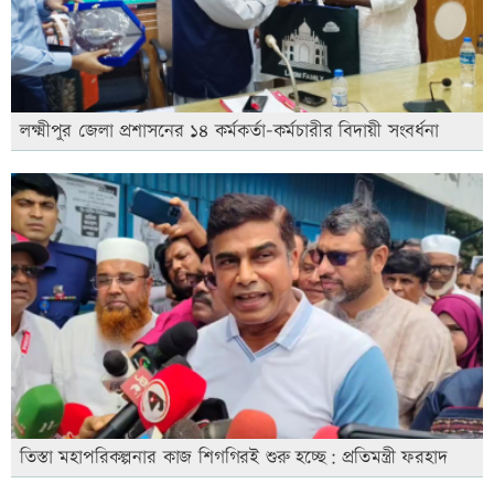
লক্ষ্মীপুর জেলা প্রশাসনের ১৪ কর্মকর্তা-কর্মচারীর বিদায়ী সংবর্ধনা
তিস্তা মহাপরিকল্পনার কাজ শিগগিরই শুরু হচ্ছে: প্রতিমন্ত্রী ফরহাদ