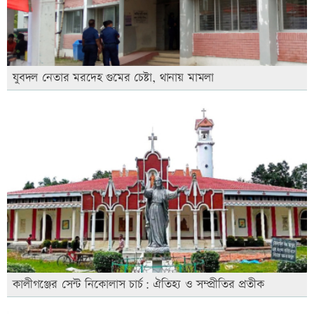
যুবদল নেতার মরদেহ গুমের চেষ্টা, থানায় মামলা
কালীগঞ্জের সেন্ট নিকোলাস চার্চ: ঐতিহ্য ও সম্প্রীতির প্রতীক