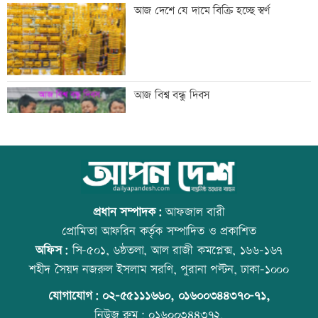
যুবদল নেতার মরদেহ গুমের চেষ্টা, থানায়
আজ দেশে যে দামে বিক্রি হচ্ছে স্বর্ণ
মামলা
দেশকে কী দিতে পারলাম, সেটিই গুরুত্বপূর্ণ:
আজ বিশ্ব বন্ধু দিবস
প্রধানমন্ত্রী
ভেজা চুলে ঘুমাচ্ছেন? জানুন এর প্রভাব
কোরআন-হাদিসে নামাজ না পড়ার শাস্তি
প্রধান সম্পাদক:
আফজাল বারী
প্রোমিতা আফরিন কর্তৃক সম্পাদিত ও প্রকাশিত
অফিস:
সি-৫০১, ৬ষ্ঠতলা, আল রাজী কমপ্লেক্স, ১৬৬-১৬৭
যুক্তরাষ্ট্রে এক মাসে ৫১ হাজার অভিবাসী
উত্থান-পতনের বাজারে আজ স্বর্ণের ভরি কত
শহীদ সৈয়দ নজরুল ইসলাম সরণি, পুরানা পল্টন, ঢাকা-১০০০
গ্রেফতার
যোগাযোগ:
০২-৫৫১১১৬৬০
,
০১৬০০৩৪৪৩৭০-৭১,
নিউজ রুম:
০১৬০০৩৪৪৩৭২,