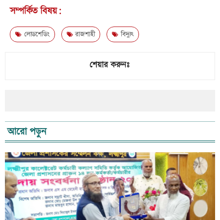
সম্পর্কিত বিষয়:
লোডশেডিং
রাজশাহী
বিদ্যুৎ
শেয়ার করুনঃ
আরো পড়ুন