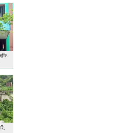
কোরআন-হাদিসে নামাজ না পড়ার
শাস্তি
লতিফ সিদ্দিকীকে কারাগারে
পাঠানোর নির্দেশ
াবজি-
শ
স্কুল ছাত্রীকে দলবদ্ধ ধর্ষণসহ ভিডিও
ধারণ
আজ দেশে স্বর্ণের দাম বাড়ল নাকি
কমলো
েই,
আনসার-ভিডিপির উদ্যোগে সড়ক