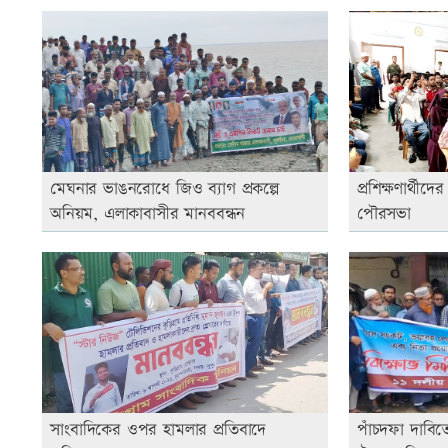
মেঘনার ভাঙনরোধে জিও ব্যাগ প্রকল্পে
প্রশিক্ষণার্থী
অনিয়ম, এলাকাবাসীর মানববন্ধন
পৌরসভা
সাংবাদিকের ওপর হামলার প্রতিবাদে
পাঁচদফা দাবিত