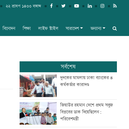
২২ শ্রাবণ ১৪৩৩ বঙ্গাব্দ
বিনোদন
শিক্ষা
লাইফ স্টাইল
সারাদেশ
অন্যান্য
সর্বশেষ
দুদকের মামলায় ঢাকা ব্যাংকের ৪
কর্মকর্তার কারাদণ্ড
জিয়াউর রহমান দেশে প্রথম সবুজ
বিপ্লবের ডাক দিয়েছিলেন:
পরিবেশমন্ত্রী