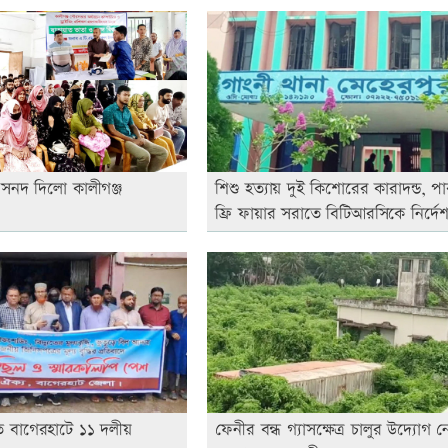
দের সনদ দিলো কালীগঞ্জ
শিশু হত্যায় দুই কিশোরের কারাদন্ড, প
ফ্রি ফায়ার সরাতে বিটিআরসিকে নির্দে
ে বাগেরহাটে ১১ দলীয়
ফেনীর বন্ধ গ্যাসক্ষেত্র চালুর উদ্যোগ ন