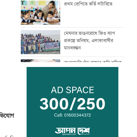
প্রথম শ্রেণিতে ভর্তি লটারিতে
মেঘনার ভাঙনরোধে জিও ব্যাগ
প্রকল্পে অনিয়ম, এলাকাবাসীর
মানববন্ধন
বাংলাদেশি পাঁচ হাজার কৃষি শ্রমিক
নেবে ওমান
স্বর্ণ খাতকে আনুষ্ঠানিক কাঠামোয়
আনছে সরকার, মতামত চাইল
মন্ত্রণালয়
অভিযোগ
গবেষণা-দক্ষতা উন্নয়নে বাংলাদেশ-
অস্ট্রেলিয়ার নতুন উদ্যোগ