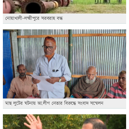
নোয়াখালী-লক্ষ্মীপুরে সরবরাহ বন্ধ
মাছ লুটের ঘটনায় আ.লীগ নেতার বিরুদ্ধে সংবাদ সম্মেলন