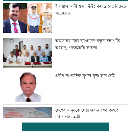
ইলিয়াস আলী গুম: উইং কমান্ডারের বিরুদ্ধে
পরোয়ানা
আইসাকা ঢাকা চ্যাপ্টারের নতুন সভাপতি
আজাদ, সেক্রেটারি ফারুক
প্রবীণ সাংবাদিক মৃণাল কৃষ্ণ আর নেই
দেশের মানুষকে দেয়া জবান রক্ষা করতে
চাই: প্রধানমন্ত্রী