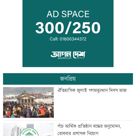
আদিবাসী দিবসে রাঙামাটিতে বর্ণাঢ্য
শোভাযাত্রা
জেট ফুয়েলের দাম বাড়ল
জনপ্রিয়
শোকাহত মেসিকে ডি পলের গোল উৎসর্গ
ঐতিহাসিক জুলাই গণঅভ্যুত্থান দিবস আজ
নোয়াখালী-লক্ষ্মীপুরে সরবরাহ বন্ধ
পাঁচ আর্থিক প্রতিষ্ঠান বন্ধের অনুমোদন,
রোববার প্রশাসক নিয়োগ