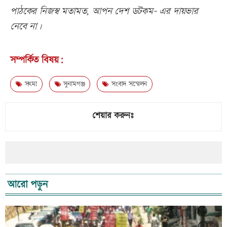
পাঠকের নিজস্ব মতামত, আপন দেশ ডটকম- এর দায়ভার
নেবে না।
সম্পর্কিত বিষয়:
সৎমা
সুনামগঞ্জ
সংবাদ সম্মেলন
শেয়ার করুনঃ
আরো পড়ুন