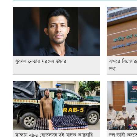
যুবদল নেতার মরদেহ উদ্ধার
বন্দরে বিস্ফ
দগ্ধ
মান্দায় ২৯৬ বোতলসহ দুই মাদক কারবারি
দল ভারী করত