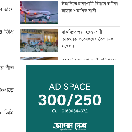
ইতালিতে ঢাকাগামী বিমানে আটকা
 বাতাসে
আড়াই শতাধিক যাত্রী
ডিগ্রি
বাকৃবিতে শুরু হচ্ছে প্রাণী
চিকিৎসক-গবেষকদের বৈজ্ঞানিক
সম্মেলন
বন্দরে বিস্ফোরণে একই পরিবারের
য়ে শীত
৩ জন দগ্ধ
পাঁচ আর্থিক প্রতিষ্ঠান বন্ধের
পঞ্চগড়ে
অনুমোদন, রোববার প্রশাসক
নিয়োগ
 ডিগ্রি
ঢাকা-ময়মনসিংহ রেল যোগাযোগ
স্বাভাবিক