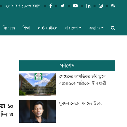
২৩ শ্রাবণ ১৪৩৩ বঙ্গাব্দ
বিনোদন
শিক্ষা
লাইফ স্টাইল
সারাদেশ
অন্যান্য
সর্বশেষ
মেয়েদের আপত্তিকর ছবি তুলে
বয়ফ্রেন্ডকে পাঠাতেন ইবি ছাত্রী
যুবদল নেতার মরদেহ উদ্ধার
্রা ১০
 দিন ও