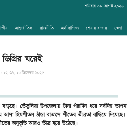
শনিবার ০৮ আগস্ট ২০২৬
াতীয়
আন্তর্জাতিক
রাজনীতি
অর্থ-বাণিজ্য
শেয়ার বাজার
খেলা
০ ডিগ্রির ঘরেই
 ১২:১৭, ১০ ডিসেম্বর ২০২৫
 বাড়ছে। তেঁতুলিয়া উপজেলায় টানা পাঁচদিন ধরে সর্বনিম্ন তাপমাত
 আসা হিমশীতল ঠান্ডা বাতাসে শীতের তীব্রতা বাড়িয়ে দিয়েছে।
 শীতের অনুভূতি আরও তীব্র হয়ে উঠেছে।