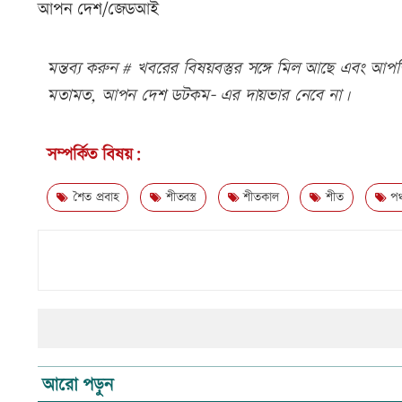
আপন দেশ/জেডআই
মন্তব্য করুন # খবরের বিষয়বস্তুর সঙ্গে মিল আছে এবং আপত্ত
মতামত, আপন দেশ ডটকম- এর দায়ভার নেবে না।
সম্পর্কিত বিষয়:
শৈত প্রবাহ
শীতবস্ত্র
শীতকাল
শীত
পঞ্
আরো পড়ুন