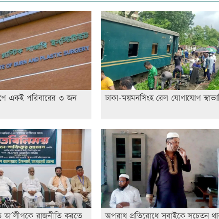
োরণে একই পরিবারের ৩ জন
ঢাকা-ময়মনসিংহ রেল যোগাযোগ স্বাভা
ে আ’লীগকে রাজনীতি করতে
অপরাধ প্রতিরোধে সবাইকে সচেতন থা